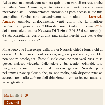
Ad essere stata omologata non era quindi una gara di marcia, anche
se l'atleta, Anna Clemente, è più nota come marciatrice che come
mezzofondista. Il commentatore anonimo ha però acceso in me una
Lucrezia
lampadina. Perché tanto accanimento sul risultato di
Anzideo
quando, analogamente, venti giorni fa, la migliore
qui
prestazione regionale dei 3000m di marcia Cadette (cliccare
),
Natascia Di Tizio
dell'ottima atleta teatina
(15:01.37 il suo tempo),
è stata ottenuta nel corso di una gara mista? Perché due pesi e due
misure, ancora una volta?
Mi aspetto che l'
entourage
della brava Natascia chieda lumi a chi di
dovere. Anche il suo record, oooops, migliore prestazione, potrebbe
non venire omologata. Forse il male comune non verrà vissuto in
questa bislacca vicenda, dalle atlete e dai tecnici coinvolti, loro
malgrado, come il proverbiale mezzo gaudio. Sorrido però
nell'immaginare qualcuno che, tra non molto, sarà disposto pure ad
accoccolarsi sullo zerbino dell'abitazione di chi so io, nell'attesa di
avere giustizia.
Marius
alle
14:29
Condividi