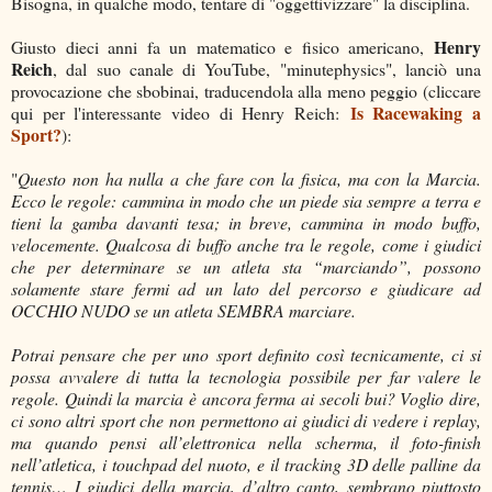
Bisogna, in qualche modo, tentare di "oggettivizzare" la disciplina.
Henry
Giusto dieci anni fa un matematico e fisico americano,
Reich
, dal suo canale di YouTube, "minutephysics", lanciò una
provocazione che sbobinai, traducendola alla meno peggio (cliccare
Is Racewaking a
qui per l'interessante video di Henry Reich:
Sport?
):
"
Questo non ha nulla a che fare con la fisica, ma con la Marcia.
Ecco le regole: cammina in modo che un piede sia sempre a terra e
tieni la gamba davanti tesa; in breve, cammina in modo buffo,
velocemente. Qualcosa di buffo anche tra le regole, come i giudici
che per determinare se un atleta sta “marciando”, possono
solamente stare fermi ad un lato del percorso e giudicare ad
OCCHIO NUDO se un atleta SEMBRA marciare.
Potrai pensare che per uno sport definito così tecnicamente, ci si
possa avvalere di tutta la tecnologia possibile per far valere le
regole. Quindi la marcia è ancora ferma ai secoli bui? Voglio dire,
ci sono altri sport che non permettono ai giudici di vedere i replay,
ma quando pensi all’elettronica nella scherma, il foto-finish
nell’atletica, i touchpad del nuoto, e il tracking 3D delle palline da
tennis… I giudici della marcia, d’altro canto, sembrano piuttosto