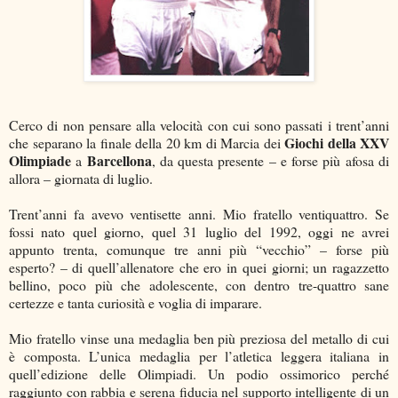
Cerco di non pensare alla velocità con cui sono passati i trent’anni
Giochi della XXV
che separano la finale della 20 km di Marcia dei
Olimpiade
Barcellona
a
, da questa presente – e forse più afosa di
allora – giornata di luglio.
Trent’anni fa avevo ventisette anni. Mio fratello ventiquattro. Se
fossi nato quel giorno, quel 31 luglio del 1992, oggi ne avrei
appunto trenta, comunque tre anni più “vecchio” – forse più
esperto? – di quell’allenatore che ero in quei giorni; un ragazzetto
bellino, poco più che adolescente, con dentro tre-quattro sane
certezze e tanta curiosità e voglia di imparare.
Mio fratello vinse una medaglia ben più preziosa del metallo di cui
è composta. L’unica medaglia per l’atletica leggera italiana in
quell’edizione delle Olimpiadi. Un podio ossimorico perché
raggiunto con rabbia e serena fiducia nel supporto intelligente di un