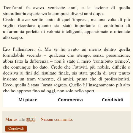
Trent’anni fa avevo ventisette anni, e la lezione di quella
straordinaria esperienza la compresi diversi anni dopo.
Credo di aver scritto tanto di quell’impresa, ma una volta di più
voglio ricordare quanto sia stato importante il contributo di
un’armonia perfetta di volontà intelligenti, appassionate e orientate
allo scopo.
Ero l’allenatore, sì. Ma se ho avuto un merito dentro quella
formidabile vicenda – qualcosa che ritengo, senza presunzione,
abbia fatto la differenza – non è stato il mero ‘contributo tecnico’,
che comunque ho dato. Credo che l’attività più nobile, difficile e
decisiva ai fini del risultato finale, sia stata quella di aver tenuto
insieme un team vincente, di amici, prima che di professionisti.
Ecco, quella è stata l’arma segreta. Quello è l’insegnamento più alto
che ho appreso fino ad oggi, non solo nello sport.
Mi piace
Commenta
Condividi
C
o
Marius
alle
00:25
Nessun commento:
Condividi