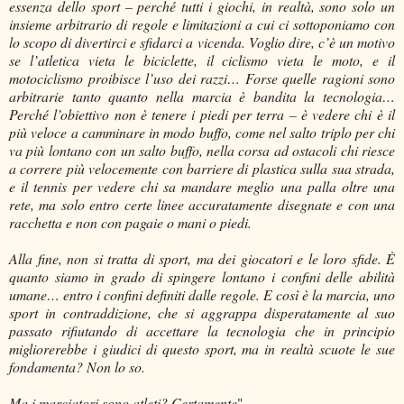
essenza dello sport – perché tutti i giochi, in realtà, sono solo un
insieme arbitrario di regole e limitazioni a cui ci sottoponiamo con
lo scopo di divertirci e sfidarci a vicenda. Voglio dire, c’è un motivo
se l’atletica vieta le biciclette, il ciclismo vieta le moto, e il
motociclismo proibisce l’uso dei razzi… Forse quelle ragioni sono
arbitrarie tanto quanto nella marcia è bandita la tecnologia…
Perché l’obiettivo non è tenere i piedi per terra – è vedere chi è il
più veloce a camminare in modo buffo, come nel salto triplo per chi
va più lontano con un salto buffo, nella corsa ad ostacoli chi riesce
a correre più velocemente con barriere di plastica sulla sua strada,
e il tennis per vedere chi sa mandare meglio una palla oltre una
rete, ma solo entro certe linee accuratamente disegnate e con una
racchetta e non con pagaie o mani o piedi.
Alla fine, non si tratta di sport, ma dei giocatori e le loro sfide. È
quanto siamo in grado di spingere lontano i confini delle abilità
umane… entro i confini definiti dalle regole. E così è la marcia, uno
sport in contraddizione, che si aggrappa disperatamente al suo
passato rifiutando di accettare la tecnologia che in principio
migliorerebbe i giudici di questo sport, ma in realtà scuote le sue
fondamenta? Non lo so.
Ma i marciatori sono atleti? Certamente
".