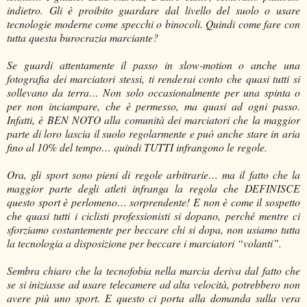
indietro. Gli è proibito guardare dal livello del suolo o usare
tecnologie moderne come specchi o binocoli. Quindi come fare con
tutta questa burocrazia marciante?
Se guardi attentamente il passo in slow-motion o anche una
fotografia dei marciatori stessi, ti renderai conto che quasi tutti si
sollevano da terra… Non solo occasionalmente per una spinta o
per non inciampare, che è permesso, ma quasi ad ogni passo.
Infatti, è BEN NOTO alla comunità dei marciatori che la maggior
parte di loro lascia il suolo regolarmente e può anche stare in aria
fino al 10% del tempo… quindi TUTTI infrangono le regole.
Ora, gli sport sono pieni di regole arbitrarie… ma il fatto che la
maggior parte degli atleti infranga la regola che DEFINISCE
questo sport è perlomeno… sorprendente! E non è come il sospetto
che quasi tutti i ciclisti professionisti si dopano, perché mentre ci
sforziamo costantemente per beccare chi si dopa, non usiamo tutta
la tecnologia a disposizione per beccare i marciatori “volanti”.
Sembra chiaro che la tecnofobia nella marcia deriva dal fatto che
se si iniziasse ad usare telecamere ad alta velocità, potrebbero non
avere più uno sport. E questo ci porta alla domanda sulla vera