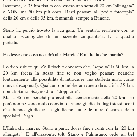
Insomma, la 35 km risulta così essere una sorta di 20 km "allungata"
e NON una 50 km più corta. Basti pensare al "podio fotocopia"
della 20 km e della 35 km, femminili, sempre a Eugene.
Stano ha perciò trovato la sua gara. Un ventista resistente con le
qualità psicologiche di un paziente cinquantista. È la quadra
perfetta.
E adesso che cosa accadrà alla Marcia? E all'Italia che marcia?
Lo dico subito: qui c'è il rischio concreto che, "sepolta" la 50 km, la
20 km faccia la stessa fine (e non voglio pensare neanche
lontanamente alla possibilità di introdurre una staffetta mista come
nuova disciplina!). Qualcuno potrebbe arrivare a dire: c'è la 35 km,
non abbiamo bisogno di un "doppione".
Ma la 35 km, benché più credibile tecnicamente della 20 km - io
però non ne sono molto convinto - viene giudicata dagli stessi occhi
che hanno giudicato, e giudicano, tutte le altre distanze della
specialità.
Ergo
...
L'Italia che marcia, Stano a parte, dovrà fare i conti con la "20 km
allungata". E all'orizzonte, tolti Stano e Palmisano, vedo un bel