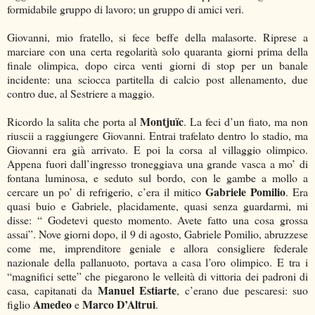
formidabile gruppo di lavoro; un gruppo di amici veri.
Giovanni, mio fratello, si fece beffe della malasorte. Riprese a
marciare con una certa regolarità solo quaranta giorni prima della
finale olimpica, dopo circa venti giorni di stop per un banale
incidente: una sciocca partitella di calcio post allenamento, due
contro due, al Sestriere a maggio.
Montjuïc
Ricordo la salita che porta al
. La feci d’un fiato, ma non
riuscii a raggiungere Giovanni. Entrai trafelato dentro lo stadio, ma
Giovanni era già arrivato. E poi la corsa al villaggio olimpico.
Appena fuori dall’ingresso troneggiava una grande vasca a mo’ di
fontana luminosa, e seduto sul bordo, con le gambe a mollo a
Gabriele Pomilio
cercare un po’ di refrigerio, c’era il mitico
. Era
quasi buio e Gabriele, placidamente, quasi senza guardarmi, mi
disse: “ Godetevi questo momento. Avete fatto una cosa grossa
assai”. Nove giorni dopo, il 9 di agosto, Gabriele Pomilio, abruzzese
come me, imprenditore geniale e allora consigliere federale
nazionale della pallanuoto, portava a casa l’oro olimpico. E tra i
“magnifici sette” che piegarono le velleità di vittoria dei padroni di
Manuel Estiarte
casa, capitanati da
, c’erano due pescaresi: suo
Amedeo
Marco D’Altrui
figlio
e
.