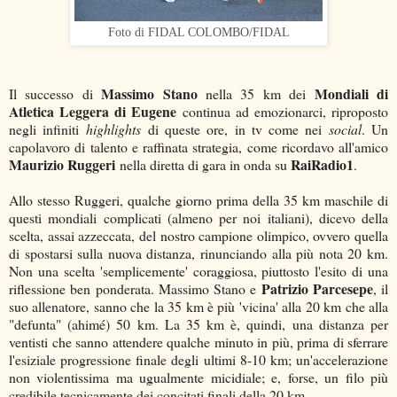
Foto di FIDAL COLOMBO/FIDAL
Massimo Stano
Mondiali di
Il successo di
nella 35 km dei
Atletica Leggera di Eugene
continua ad emozionarci, riproposto
negli infiniti
highlights
di queste ore, in tv come nei
social
. Un
capolavoro di talento e raffinata strategia, come ricordavo all'amico
Maurizio Ruggeri
RaiRadio1
nella diretta di gara in onda su
.
Allo stesso Ruggeri, qualche giorno prima della 35 km maschile di
questi mondiali complicati (almeno per noi italiani), dicevo della
scelta, assai azzeccata, del nostro campione olimpico, ovvero quella
di spostarsi sulla nuova distanza, rinunciando alla più nota 20 km.
Non una scelta 'semplicemente' coraggiosa, piuttosto l'esito di una
Patrizio Parcesepe
riflessione ben ponderata. Massimo Stano e
, il
suo allenatore, sanno che la 35 km è più 'vicina' alla 20 km che alla
"defunta" (ahimé) 50 km. La 35 km è, quindi, una distanza per
ventisti che sanno attendere qualche minuto in più, prima di sferrare
l'esiziale progressione finale degli ultimi 8-10 km; un'accelerazione
non violentissima ma ugualmente micidiale; e, forse, un filo più
credibile tecnicamente dei concitati finali della 20 km.