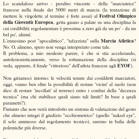
Lo scandaloso arrivo - peraltro vincente - della "marciatrice"
francese nella finale dei 5000 metri di marcia (la tentazione di
Festival Olimpico
mettere le virgolette al termine è forte assai) al
della Gioventù Europea
, getta guano a palate su una disciplina la
cui credibilità regolamentare è prossima a zero già da un po' - da un
bel po', ahimé.
Marcia Atletica
L'ennesimo post "apocalittico", "tafazzista" sulla
?
No. O, almeno, spero non venga interpretato come tale.
Il problema, a mio modesto parere, è che si stia accelerando,
autolesionisticamente, verso la rottamazione della disciplina (si
EYOF
veda, appunto, il finale "vittorioso" dell'atleta francese agli
).
Non giriamoci intorno: le velocità tenute dai cosiddetti marciatori,
oggi, vanno ben oltre la possibilità di restare 'vicini' al suolo (non
dico di restare 'incollati' al terreno) entro i confini della "decenza
tecnica" (ma chi stabilisce quali siano tali limiti? In base a quali
parametri?).
Fintanto che non verrà introdotto un sistema di valutazione del gesto
che almeno integri il giudizio "occhiometrico" (quello "naked eye",
il solo ammesso dal regolamento tecnico), saremo in balìa delle
polemiche più diverse.