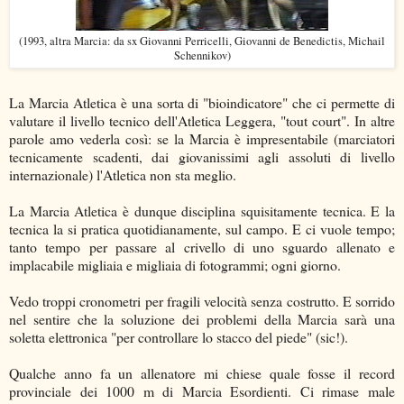
(1993, altra Marcia: da sx Giovanni Perricelli, Giovanni de Benedictis, Michail
Schennikov)
La Marcia Atletica è una sorta di "bioindicatore" che ci permette di
valutare il livello tecnico dell'Atletica Leggera, "tout court". In altre
parole amo vederla così: se la Marcia è impresentabile (marciatori
tecnicamente scadenti, dai giovanissimi agli assoluti di livello
internazionale) l'Atletica non sta meglio.
La Marcia Atletica è dunque disciplina squisitamente tecnica. E la
tecnica la si pratica quotidianamente, sul campo. E ci vuole tempo;
tanto tempo per passare al crivello di uno sguardo allenato e
implacabile migliaia e migliaia di fotogrammi; ogni giorno.
Vedo troppi cronometri per fragili velocità senza costrutto. E sorrido
nel sentire che la soluzione dei problemi della Marcia sarà una
soletta elettronica "per controllare lo stacco del piede" (sic!).
Qualche anno fa un allenatore mi chiese quale fosse il record
provinciale dei 1000 m di Marcia Esordienti. Ci rimase male