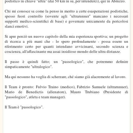
podistico in chiave "ultra" (dai 50 km in su, per intenderci), qui in Abruzzo.
Chi mi conosce sa come la penso in merito a certe esasperazioni podistiche,
spesso fuori controllo (sovente agli "ultrarunner" mancano i necessari
supporti medico-scientifici di base) e governate unicamente da pericolosi
slanci emotivi.
Si apre perciò un nuovo capitolo della mia esperienza sportiva; un progetto
di ricerca a più mani che - lo spero profondamente - possa essere un
riferimento certo per quanti intendano avvicinarsi, secondo scienza e
coscienza, all'affascinante ma assai insidioso mondo delle ultra distanze.
Il passo è quindi fatto; un "passologico", che potremmo definire
simpaticamente "ultralogico".
Ma qui nessuno ha voglia di scherzare, ché siamo già alacremente al lavoro.
Il Team è pronto: Fulvio Traino (medico), Fabrizio Samuele (ultrarunner),
Mario de Benedictis (allenatore), Mauro Trubiano (Presidente di
"passologico", atleta e team manager).
Il Team è "passologico".