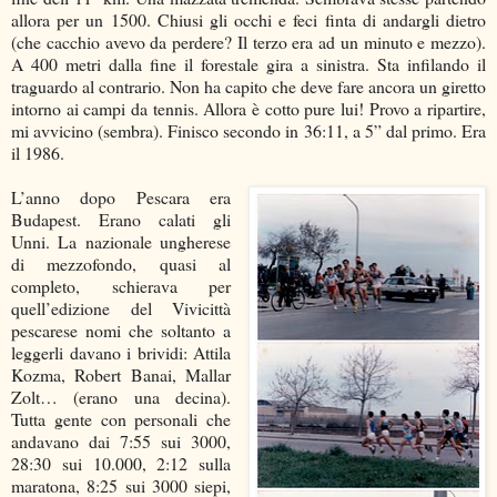
allora per un 1500. Chiusi gli occhi e feci finta di andargli dietro
(che cacchio avevo da perdere? Il terzo era ad un minuto e mezzo).
A 400 metri dalla fine il forestale gira a sinistra. Sta infilando il
traguardo al contrario. Non ha capito che deve fare ancora un giretto
intorno ai campi da tennis. Allora è cotto pure lui! Provo a ripartire,
mi avvicino (sembra). Finisco secondo in 36:11, a 5” dal primo. Era
il 1986.
L’anno dopo Pescara era
Budapest. Erano calati gli
Unni. La nazionale ungherese
di mezzofondo, quasi al
completo, schierava per
quell’edizione del Vivicittà
pescarese nomi che soltanto a
leggerli davano i brividi: Attila
Kozma, Robert Banai, Mallar
Zolt… (erano una decina).
Tutta gente con personali che
andavano dai 7:55 sui 3000,
28:30 sui 10.000, 2:12 sulla
maratona, 8:25 sui 3000 siepi,