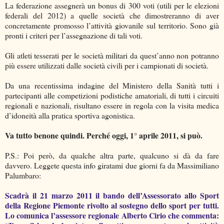
La federazione assegnerà un bonus di 300 voti (utili per le elezioni
federali del 2012) a quelle società che dimostreranno di aver
concretamente promosso l’attività giovanile sul territorio. Sono già
pronti i criteri per l’assegnazione di tali voti.
Gli atleti tesserati per le società militari da quest’anno non potranno
più essere utilizzati dalle società civili per i campionati di società.
Da una recentissima indagine del Ministero della Sanità tutti i
partecipanti alle competizioni podistiche amatoriali, di tutti i circuiti
regionali e nazionali, risultano essere in regola con la visita medica
d’idoneità alla pratica sportiva agonistica.
Va tutto benone quindi. Perché oggi, 1° aprile 2011, si può.
P.S.: Poi però, da qualche altra parte, qualcuno si dà da fare
davvero. Leggete questa info giratami due giorni fa da Massimiliano
Palumbaro:
Scadrà il 21 marzo 2011 il bando dell’Assessorato allo Sport
della Regione Piemonte rivolto al sostegno dello sport per tutti.
Lo comunica l’assessore regionale Alberto Cirio che commenta: