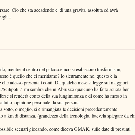
zare. Ciò che sta accadendo e' di una gravita' assoluta ed avrà
egli...
ndo, mentre al centro del palcoscenico si esibiscono trasformismi,
uesto è quello che ci meritiamo? Io sicuramente no, questo è la
e che adesso presenta i conti. Da qualche mese si legge sui maggiori
oi/Scilipoti.." mi sembra che in Abruzzo qualcuno ha fatto scuola ben
forse si renderà conto della sua lungimiranza e di come ha messo in
attutto, opinione personale, la sua persona.
ta sotto, o meglio, si è rimangiata le decisioni precedentemente
 a km di distanza. (grandezza della tecnologia, fatevela spiegare da ch
ossibile scenari giocando, come diceva GMAK, sulle date di presunti