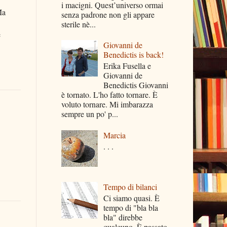
i macigni. Quest’universo ormai
Ma
senza padrone non gli appare
sterile nè...
è
Giovanni de
Benedictis is back!
Erika Fusella e
Giovanni de
Benedictis Giovanni
è tornato. L'ho fatto tornare. È
voluto tornare. Mi imbarazza
sempre un po' p...
Marcia
. . .
Tempo di bilanci
Ci siamo quasi. È
tempo di "bla bla
bla" direbbe
qualcuno. È passato