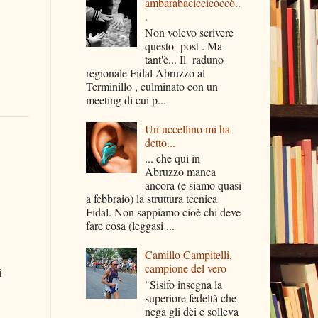
ambarabaciccicoccò..
.
Non volevo scrivere
questo post . Ma
tant'è... Il raduno
regionale Fidal Abruzzo al
Terminillo , culminato con un
meeting di cui p...
Un uccellino mi ha
detto...
... che qui in
Abruzzo manca
ancora (e siamo quasi
a febbraio) la struttura tecnica
Fidal. Non sappiamo cioè chi deve
fare cosa (leggasi ...
Camillo Campitelli,
campione del vero
i
"Sisifo insegna la
superiore fedeltà che
nega gli dèi e solleva