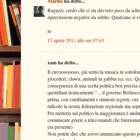
Marius
ha detto...
Ragazzi, credo che ci sia davvero poco da scher
ripercussioni negative da subito. Qualcuno si sv
m
13 aprile 2011 alle ore 07:43
xam ha detto...
Il circoooooooo, già sento la musica in sottofo
giocolieri, clown, animali in gabbia ecc ecc. Q
conseguenza di una scelta politica ben precisa 
quotidiani ironicamente "... il governo Berlusc
prima, con cambiamenti e riunioni segrete, ora 
ridicolo la nostra federazione regionale ma sopr
Per metterla sul politico la maggioranza è anda
comunicate grazie a telecomandi che funzionano
era presente)
Non potete dire che avevo annunciato questo p