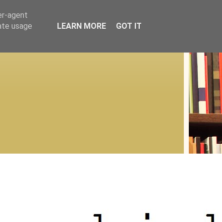
er-agent
rate usage
LEARN MORE
GOT IT