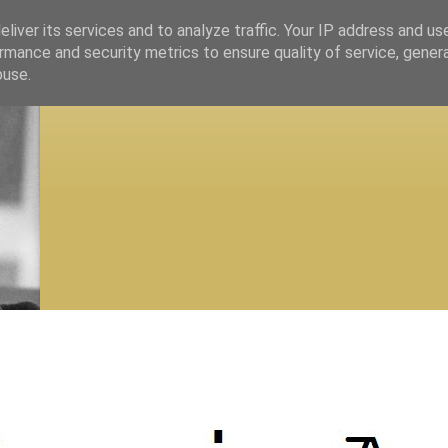
liver its services and to analyze traffic. Your IP address and us
rmance and security metrics to ensure quality of service, gene
buse.