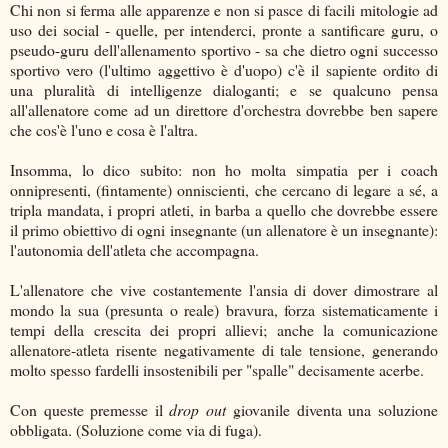
Chi non si ferma alle apparenze e non si pasce di facili mitologie ad
uso dei social - quelle, per intenderci, pronte a santificare guru, o
pseudo-guru dell'allenamento sportivo - sa che dietro ogni successo
sportivo vero (l'ultimo aggettivo è d'uopo) c'è il sapiente ordito di
una pluralità di intelligenze dialoganti; e se qualcuno pensa
all'allenatore come ad un direttore d'orchestra dovrebbe ben sapere
che cos'è l'uno e cosa è l'altra.
Insomma, lo dico subito: non ho molta simpatia per i coach
onnipresenti, (fintamente) onniscienti, che cercano di legare a sé, a
tripla mandata, i propri atleti, in barba a quello che dovrebbe essere
il primo obiettivo di ogni insegnante (un allenatore è un insegnante):
l'autonomia dell'atleta che accompagna.
L'allenatore che vive costantemente l'ansia di dover dimostrare al
mondo la sua (presunta o reale) bravura, forza sistematicamente i
tempi della crescita dei propri allievi; anche la comunicazione
allenatore-atleta risente negativamente di tale tensione, generando
molto spesso fardelli insostenibili per "spalle" decisamente acerbe.
Con queste premesse il
drop out
giovanile diventa una soluzione
obbligata. (Soluzione come via di fuga).