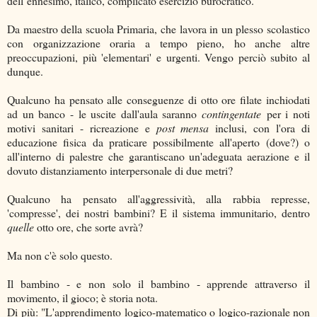
dell’ennesimo, italico, complicato esercizio burocratico.
Da maestro della scuola Primaria, che lavora in un plesso scolastico
con organizzazione oraria a tempo pieno, ho anche altre
preoccupazioni, più 'elementari' e urgenti. Vengo perciò subito al
dunque.
Qualcuno ha pensato alle conseguenze di otto ore filate inchiodati
ad un banco - le uscite dall'aula saranno
contingentate
per i noti
motivi sanitari - ricreazione e
post mensa
inclusi, con l'ora di
educazione fisica da praticare possibilmente all'aperto (dove?) o
all'interno di palestre che garantiscano un'adeguata aerazione e il
dovuto distanziamento interpersonale di due metri?
Qualcuno ha pensato all'aggressività, alla rabbia represse,
'compresse', dei nostri bambini? E il sistema immunitario, dentro
quelle
otto ore, che sorte avrà?
Ma non c'è solo questo.
Il bambino - e non solo il bambino - apprende attraverso il
movimento, il gioco; è storia nota.
Di più: "L'apprendimento logico-matematico o logico-razionale non