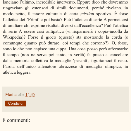
lanciano l’ultimo, incredibile intervento. Eppure dico che dovremmo
ringraziare gli estensori di simili documenti, perché rivelano, in
modo netto, il tenore culturale di certa
mission
sportiva. È forse
l’atletica dei ‘Primi’ e poi basta? Può l’atletica di serie A permettersi
di umiliare chi esprime risultati diversi dall'eccellenza? Può l’atletica
di serie A essere così antipatica (vi risparmierò i copia-incolla da
Wikipedia)? Forse il gioco (questo) sta mostrando la corda (e
comunque quanto può durare, coi tempi che corrono?). O, forse,
sono io che non capisco una cippa. Una cosa posso però affermarla:
il tempo (non ne serve poi tanto, in verità) fa presto a cancellare
dalla memoria collettiva le medaglie ‘pesanti’, figuriamoci il resto.
Parola dell’unico allenatore abruzzese di medaglia olimpica, in
atletica leggera.
Marius
alle
14:35
Condividi
8 commenti: