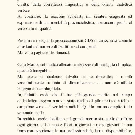
civiltà, della correttezza linguistica e della onesta dialettica
verbale.
Al contrario, la reazione scatenata mi sembra esagerata ed
espressione di una mentalità provincialistica, non ancora pronta al
vero salto di qualità.
Pessima e indegna la provocazione sui CDS di cross, così come le
allusioni sul numero di iscritti e sui compensi.
Ma volto pagina e tiro innanzi.
Caro Mario, sei l'unico allenatore abruzzese di medaglia olimpica,
questo è innegabile.
Ma anche se qualcuno talvolta se ne dimentica - o più
verosimilmente fa finta di dimenticarsene... - non c'è affatto
bisogno di ricordarglielo.
Io, infatti, credo che il tuo più grande merito nel campo
dell'atletica leggera non sia stato quello di pilotare tuo fratello -
campione vero - ai vertici mondiali. Quello era un compito tutto
sommato facile.
In realtà io credo che il tuo più grande merito sia quello di offrire
ogni giorno, sul campo e fuori, a giovani e meno giovani, la tua
immensa esperienza, la tua professionalità, la tua disponibilità e,