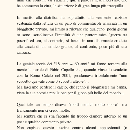
ha sommerso la città, la situazione è di gran lunga più tranquilla.
In merito alla diatriba, ma soprattutto alla veemente reazione
scatenata dalla lettura di un paio di commentucoli rilasciati in un
blogghetto privato, mi limito a rilevare che qualcuno, pochi giorni
or sono, sottolineava l'inutilità di una pantomimica "guerra tra
poveri" ed ora, al contrario, si lancia in una disarmante crociata
alla caccia di un nemico grande, al confronto, poco più di una
zanzara...
La geniale teoria dei "18 anni = 60 anni" mi fanno tornare alla
mente le parole di Fabio Capello che, quando vinse lo scudetto
con la Roma Calcio nel 2001, proclamava trionfalmente "uno
scudetto qui vale come 3 scudetti altrove"...
Ma lasciamo perdere il calcio, ché sennò il blogmaster mi banna,
vista la sua notoria repulsione per il gioco più bello del mondo...
Quel tale un tempo diceva "molti nemici molto onore", ma
francamente non ci credo molto.
Mi sembra che si stia facendo fin troppo clamore intorno ad un
post e qualche commento privato.
Non capisco questo inveire contro alcuni appassionati (o