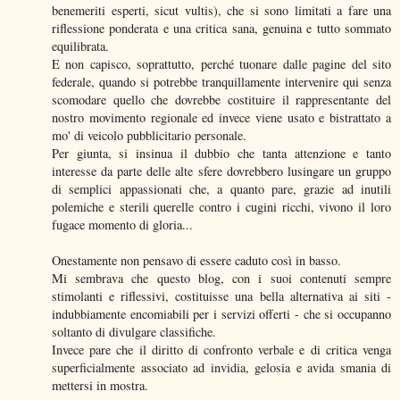
benemeriti esperti, sicut vultis), che si sono limitati a fare una
riflessione ponderata e una critica sana, genuina e tutto sommato
equilibrata.
E non capisco, soprattutto, perché tuonare dalle pagine del sito
federale, quando si potrebbe tranquillamente intervenire qui senza
scomodare quello che dovrebbe costituire il rappresentante del
nostro movimento regionale ed invece viene usato e bistrattato a
mo' di veicolo pubblicitario personale.
Per giunta, si insinua il dubbio che tanta attenzione e tanto
interesse da parte delle alte sfere dovrebbero lusingare un gruppo
di semplici appassionati che, a quanto pare, grazie ad inutili
polemiche e sterili querelle contro i cugini ricchi, vivono il loro
fugace momento di gloria...
Onestamente non pensavo di essere caduto così in basso.
Mi sembrava che questo blog, con i suoi contenuti sempre
stimolanti e riflessivi, costituisse una bella alternativa ai siti -
indubbiamente encomiabili per i servizi offerti - che si occupanno
soltanto di divulgare classifiche.
Invece pare che il diritto di confronto verbale e di critica venga
superficialmente associato ad invidia, gelosia e avida smania di
mettersi in mostra.