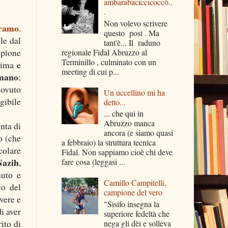
ambarabaciccicoccò..
.
Non volevo scrivere
eramo
.
questo post . Ma
le dal
tant'è... Il raduno
mpione
regionale Fidal Abruzzo al
Terminillo , culminato con un
sima e
meeting di cui p...
omano
;
dovuto
Un uccellino mi ha
gibile
detto...
... che qui in
Abruzzo manca
nta di
ancora (e siamo quasi
o (che
a febbraio) la struttura tecnica
colare
Fidal. Non sappiamo cioè chi deve
Nazih
,
fare cosa (leggasi ...
nuto e
Camillo Campitelli,
co del
campione del vero
vere e
"Sisifo insegna la
di aver
superiore fedeltà che
ito di
nega gli dèi e solleva