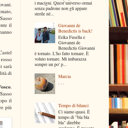
i macigni. Quest’universo ormai
ovani.
senza padrone non gli appare
onato,
sterile nè...
 Sasso
nte il
Giovanni de
Benedictis is back!
 hanno
Erika Fusella e
Giovanni de
Benedictis Giovanni
Castel
è tornato. L'ho fatto tornare. È
 rosso
voluto tornare. Mi imbarazza
sempre un po' p...
i sarà
lità di
Marcia
. . .
Fosco
.
Sasso
opo il
Tempo di bilanci
re più
Ci siamo quasi. È
tempo di "bla bla
bla" direbbe
qualcuno. È passato