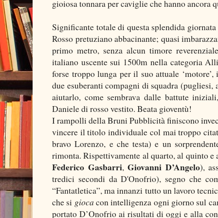
gioiosa tonnara per caviglie che hanno ancora q
Significante totale di questa splendida giornata d
Rosso pretuziano abbacinante; quasi imbarazza
primo metro, senza alcun timore reverenzial
italiano uscente sui 1500m nella categoria Alli
forse troppo lunga per il suo attuale ‘motore’,
due esuberanti compagni di squadra (pugliesi, a
aiutarlo, come sembrava dalle battute iniziali
Daniele di rosso vestito. Beata gioventù!
I rampolli della Bruni Pubblicità finiscono inve
vincere il titolo individuale col mai troppo ci
bravo Lorenzo, e che testa) e un sorprenden
rimonta. Rispettivamente al quarto, al quinto e 
Federico Gasbarri
Giovanni D’Angelo
,
), as
tredici secondi da D'Onofrio), segno che c
“Fantatletica”, ma innanzi tutto un lavoro tecni
che si
gioca
con intelligenza ogni giorno sul ca
portato D’Onofrio ai risultati di oggi e alla co