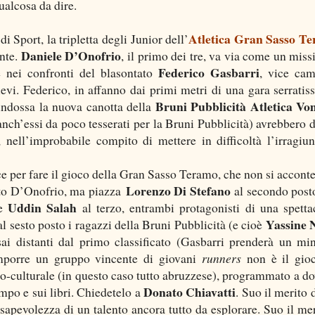
ualcosa da dire.
Atletica Gran Sasso T
i Sport, la tripletta degli Junior dell’
Daniele D’Onofrio
nte.
, il primo dei tre, va via come un missi
Federico Gasbarri
e nei confronti del blasontato
, vice ca
evi. Federico, in affanno dai primi metri di una gara serratis
Bruni Pubblicità Atletica V
 indossa la nuova canotta della
nch’essi da poco tesserati per la Bruni Pubblicità) avrebbero 
, nell’improbabile compito di mettere in difficoltà l’irragiun
ce per fare il gioco della Gran Sasso Teramo, che non si acconte
Lorenzo Di Stefano
tato D’Onofrio, ma piazza
al secondo post
Uddin Salah
te
al terzo, entrambi protagonisti di una spetta
Yassine 
al sesto posto i ragazzi della Bruni Pubblicità (e cioè
sai distanti dal primo classificato (Gasbarri prenderà un mi
omporre un gruppo vincente di giovani
runners
non è il gio
co-culturale (in questo caso tutto abruzzese), programmato a do
Donato Chiavatti
mpo e sui libri. Chiedetelo a
. Suo il merito 
nsapevolezza di un talento ancora tutto da esplorare. Suo il mer