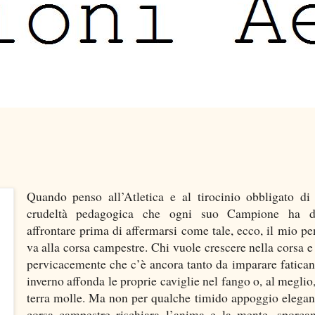
Quando penso all’Atletica e al tirocinio obbligato di
crudeltà pedagogica che ogni suo Campione ha d
affrontare prima di affermarsi come tale, ecco, il mio pe
va alla corsa campestre. Chi vuole crescere nella corsa e
pervicacemente che c’è ancora tanto da imparare fatican
inverno affonda le proprie caviglie nel fango o, al meglio,
terra molle. Ma non per qualche timido appoggio elegan
corsa campestre rischiara l’anima e la mente, sporca