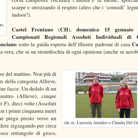
scarpe e strozzando il respiro (altro che i ‘comodi’ legni
indoor!).
no,
Castel Frentano
CH
domenica 15 gennaio 
(
),
Campionati Regionali Assoluti Individuali di 
anciano
Ca
sotto la guida esperta dell’illustre padrone di casa
lla vera, che se ne strainfischia di ogni opinione (anche se aerob
ove del mattino. Non più di
km della categoria Allieve,
due facce. Un dedalo di un
uattro (Allieve), cinque
i F), dieci volte (Assoluti
on i primi cinquanta metri
he piega presto verso un
(da sx: Lucrezia Anzideo e Claudia Del Gi
ndere zigzagando per circa
loce rettangolo di gioco,