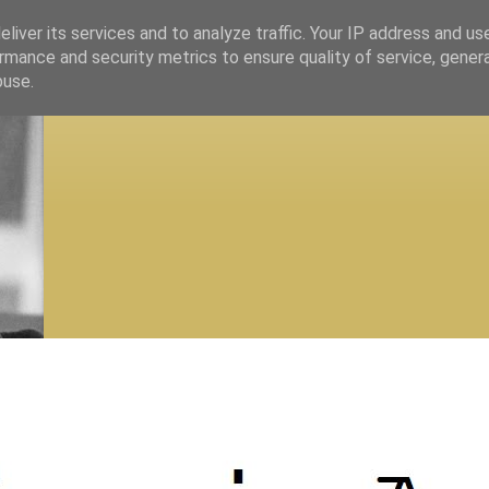
liver its services and to analyze traffic. Your IP address and us
rmance and security metrics to ensure quality of service, gene
buse.