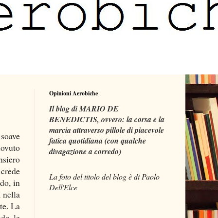
Opinioni Aerobiche
Il blog di MARIO DE
BENEDICTIS, ovvero: la corsa e la
marcia attraverso pillole di piacevole
 soave
fatica quotidiana (con qualche
ovuto
divagazione a corredo)
nsiero
 crede
La foto del titolo del blog è di Paolo
do, in
Dell'Elce
 nella
te. La
ndo le