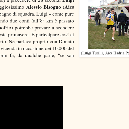
Alessio Bisogno
Aics
aggiosissimo
(
pagno di squadra. Luigi – come pure
endo due conti (all’8° km è passato
nofrio) potrebbe provare a scendere
esta primavera. E partecipare così ai
rto. Ne parlavo proprio con Donato
a vicenda in occasione dei 10.000 del
(Luigi Turilli, Aics Hadria P
rni fa, da qualche parte, “se son