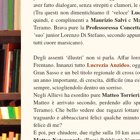
aver fatto dialogare, senza strepiti e clamori, 
Luc
(Tra questi non dimentichiamo il ‘veloce’
Maurizio Salvi
Ma
quindi, e complimenti a
e
Professoressa Concett
Teramo. Brava pure la
‘suo’ junior Lorenzo Di Stefano, secondo appun
tutti cuore marsicano).
Degli assenti ‘illustri’ non si parla. Affar lor
Lucrezia Anzideo
Frentano. Innanzi tutto
, og
Gran Sasso e un bel titolo regionale di cross (
un anno importante, di crescita, difficile (ma esi
sempre, sciogliendolo dentro un sorriso.
Matteo Torrieri
Negli Allievi ha esordito pure
Matteo è arrivato secondo, perdendo allo sp
Teramo). Che bello vedere due ragazzi lottare f
traguardo e abbracciarsi felici qualche minuto
felice di me?
E poi, per chiudere, due righe sulla 10 km ass
Matteo Notarangelo
(Bruni Pubblicità Voman