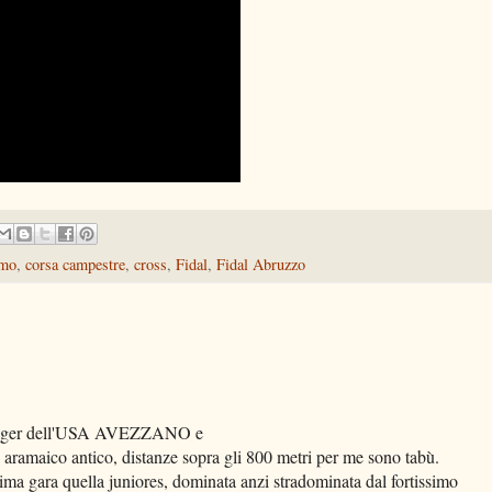
amo
,
corsa campestre
,
cross
,
Fidal
,
Fidal Abruzzo
er dell'USA AVEZZANO e
aramaico antico, distanze sopra gli 800 metri per me sono tabù.
ssima gara quella juniores, dominata anzi stradominata dal fortissimo