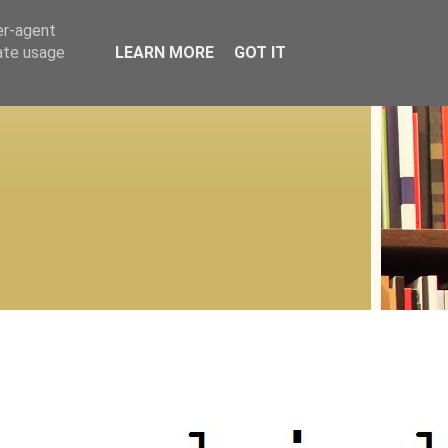
er-agent
rate usage
LEARN MORE
GOT IT