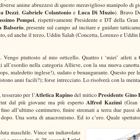
le diverse anime abruzzesi di questo meraviglioso manipolo di gi
a Dezzi
Gabriele Colantonio
Luca Di Muzio
,
e
). Bravo D
ssimo Pompei
, rispettivamente Presidente e DT della Gran
a Balsorio
, presente sul campo ad incitare e guidare tatticame
to, ed anche il terzo, Uddin Salah (Concetta, Lorenzo e Uddin
o. Vengo piuttosto al mio orticello. Quattro i ‘miei’ atleti a 
gi all’esordio nella categoria Allieve, con la sua nuova canotta
oops, maledetto inglese!), sudato e benaugurante. Questo per le
stono anni facili?); forse intrecciato. Lo risolverà con la menta
Atletica Rapino
Presidente Gino 
, tesserato per l’
del mitico
Alfred Kazimi
rint dal più giovane ma più esperto
(Gran 
ino all’ultimo centimetro, finire stremati a terra due passi d
 dopo. Una sorta di anacronismo. Ed io c’ero. Quale spettato
oluta maschile. Vince un indiavolato
Luigi
o) a precedere di 28 secondi