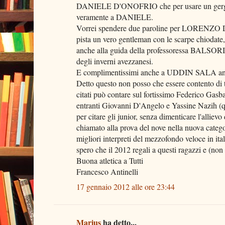
DANIELE D'ONOFRIO che per usare un gergo pu
veramente a DANIELE.
Vorrei spendere due paroline per LORENZO DI
pista un vero gentleman con le scarpe chiodate, 
anche alla guida della professoressa BALSORIO
degli inverni avezzanesi.
E complimentissimi anche a UDDIN SALA anch
Detto questo non posso che essere contento di t
citati può contare sul fortissimo Federico Gasba
entranti Giovanni D'Angelo e Yassine Nazih (que
per citare gli junior, senza dimenticare l'allie
chiamato alla prova del nove nella nuova catego
migliori interpreti del mezzofondo veloce in ital
spero che il 2012 regali a questi ragazzi e (non
Buona atletica a Tutti
Francesco Antinelli
17 gennaio 2012 alle ore 23:44
Marius
ha detto...