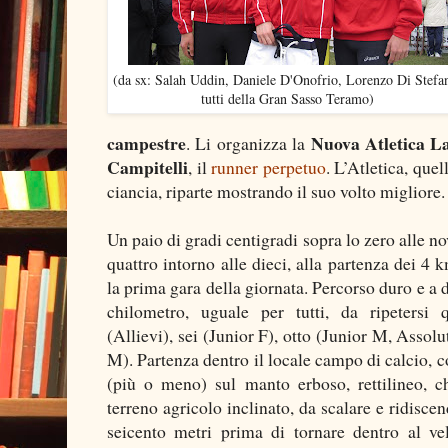
(da sx: Salah Uddin, Daniele D'Onofrio, Lorenzo Di Stefa
tutti della Gran Sasso Teramo)
campestre
Nuova Atletica L
. Li organizza la
Campitelli
, il
runner perpetuo
. L’Atletica, que
ciancia, riparte mostrando il suo volto migliore.
Un paio di gradi centigradi sopra lo zero alle n
quattro intorno alle dieci, alla partenza dei 4 
la prima gara della giornata. Percorso duro e a 
chilometro, uguale per tutti, da ripetersi q
(Allievi), sei (Junior F), otto (Junior M, Assolut
M). Partenza dentro il locale campo di calcio, c
(più o meno) sul manto erboso, rettilineo, c
terreno agricolo inclinato, da scalare e ridisce
seicento metri prima di tornare dentro al ve