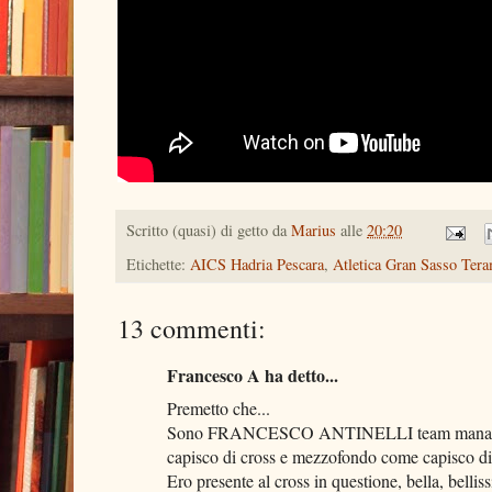
Scritto (quasi) di getto da
Marius
alle
20:20
Etichette:
AICS Hadria Pescara
,
Atletica Gran Sasso Ter
13 commenti:
Francesco A ha detto...
Premetto che...
Sono FRANCESCO ANTINELLI team manag
capisco di cross e mezzofondo come capisco di 
Ero presente al cross in questione, bella, belli