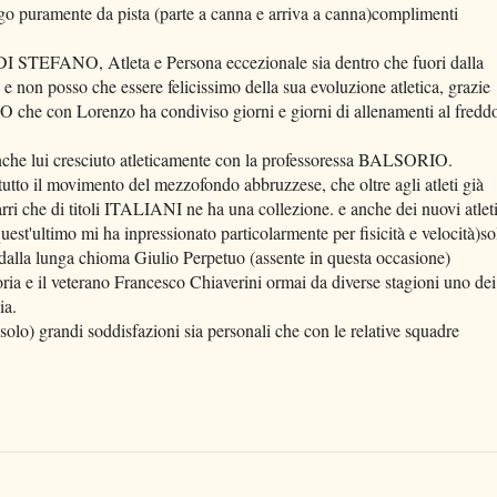
ramente da pista (parte a canna e arriva a canna)complimenti
 STEFANO, Atleta e Persona eccezionale sia dentro che fuori dalla
e non posso che essere felicissimo della sua evoluzione atletica, grazie
 che con Lorenzo ha condiviso giorni e giorni di allenamenti al fredd
e lui cresciuto atleticamente con la professoressa BALSORIO.
utto il movimento del mezzofondo abbruzzese, che oltre agli atleti già
rri che di titoli ITALIANI ne ha una collezione. e anche dei nuovi atlet
st'ultimo mi ha inpressionato particolarmente per fisicità e velocità)so
vo dalla lunga chioma Giulio Perpetuo (assente in questa occasione)
ria e il veterano Francesco Chiaverini ormai da diverse stagioni uno dei
ia.
 solo) grandi soddisfazioni sia personali che con le relative squadre