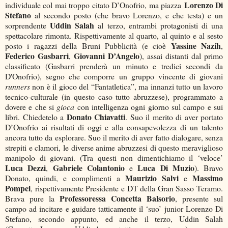
Lorenzo Di
individuale col mai troppo citato D’Onofrio, ma piazza
Stefano
al secondo posto (che bravo Lorenzo, e che testa) e un
Uddin Salah
sorprendente
al terzo, entrambi protagonisti di una
spettacolare rimonta. Rispettivamente al quarto, al quinto e al sesto
Yassine Nazih
posto i ragazzi della Bruni Pubblicità (e cioè
,
Federico Gasbarri
Giovanni D’Angelo
,
), assai distanti dal primo
classificato (Gasbarri prenderà un minuto e tredici secondi da
D'Onofrio), segno che comporre un gruppo vincente di giovani
runners
non è il gioco del “Fantatletica”, ma innanzi tutto un lavoro
tecnico-culturale (in questo caso tutto abruzzese), programmato a
dovere e che si
gioca
con intelligenza ogni giorno sul campo e sui
Donato Chiavatti
libri. Chiedetelo a
. Suo il merito di aver portato
D’Onofrio ai risultati di oggi e alla consapevolezza di un talento
ancora tutto da esplorare. Suo il merito di aver fatto dialogare, senza
strepiti e clamori, le diverse anime abruzzesi di questo meraviglioso
manipolo di giovani. (Tra questi non dimentichiamo il ‘veloce’
Luca Dezzi
Gabriele Colantonio
Luca Di Muzio
,
e
). Bravo
Maurizio Salvi
Massimo
Donato, quindi, e complimenti a
e
Pompei
, rispettivamente Presidente e DT della Gran Sasso Teramo.
Professoressa Concetta Balsorio
Brava pure la
, presente sul
campo ad incitare e guidare tatticamente il ‘suo’ junior Lorenzo Di
Stefano, secondo appunto, ed anche il terzo, Uddin Salah