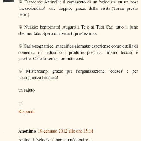
@ Francesco Antinelli: il commento di un 'velocista' su un post
'mezzofondaro' vale doppio; grazie della visita!(Torna presto
però!).
@ Nunzio: bentornato! Auguro a Te e ai Tuoi Cari tutto il bene
che meritate. Spero di rivederti prestissimo.
@ Carla-sognatrice: magnifica giornata; esperienze come quella di
domenica mi inducono a produrre post dal lirismo leccato e
puerile. Chiedo venia; son fatto così.
@ Mistercamp: grazie per l'organizzazione 'tedesca' e per
l'accoglienza frentana!
un saluto
m
Rispondi
Anonimo
19 gennaio 2012 alle ore 15:14
Antinelli "velocista" non si può sentire....