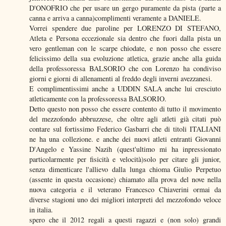
D'ONOFRIO che per usare un gergo puramente da pista (parte a
canna e arriva a canna)complimenti veramente a DANIELE.
Vorrei spendere due paroline per LORENZO DI STEFANO,
Atleta e Persona eccezionale sia dentro che fuori dalla pista un
vero gentleman con le scarpe chiodate, e non posso che essere
felicissimo della sua evoluzione atletica, grazie anche alla guida
della professoressa BALSORIO che con Lorenzo ha condiviso
giorni e giorni di allenamenti al freddo degli inverni avezzanesi.
E complimentissimi anche a UDDIN SALA anche lui cresciuto
atleticamente con la professoressa BALSORIO.
Detto questo non posso che essere contento di tutto il movimento
del mezzofondo abbruzzese, che oltre agli atleti già citati può
contare sul fortissimo Federico Gasbarri che di titoli ITALIANI
ne ha una collezione. e anche dei nuovi atleti entranti Giovanni
D'Angelo e Yassine Nazih (quest'ultimo mi ha inpressionato
particolarmente per fisicità e velocità)solo per citare gli junior,
senza dimenticare l'allievo dalla lunga chioma Giulio Perpetuo
(assente in questa occasione) chiamato alla prova del nove nella
nuova categoria e il veterano Francesco Chiaverini ormai da
diverse stagioni uno dei migliori interpreti del mezzofondo veloce
in italia.
spero che il 2012 regali a questi ragazzi e (non solo) grandi