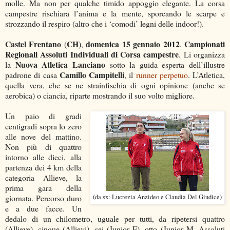
molle. Ma non per qualche timido appoggio elegante. La corsa
campestre rischiara l’anima e la mente, sporcando le scarpe e
strozzando il respiro (altro che i ‘comodi’ legni delle indoor!).
Castel Frentano
CH
domenica 15 gennaio 2012
Campionati
(
),
.
Regionali Assoluti Individuali di Corsa campestre
. Li organizza
Nuova Atletica Lanciano
la
sotto la guida esperta dell’illustre
Camillo Campitelli
padrone di casa
, il
runner perpetuo
. L’Atletica,
quella vera, che se ne strainfischia di ogni opinione (anche se
aerobica) o ciancia, riparte mostrando il suo volto migliore.
Un paio di gradi
centigradi sopra lo zero
alle nove del mattino.
Non più di quattro
intorno alle dieci, alla
partenza dei 4 km della
categoria Allieve, la
prima gara della
giornata. Percorso duro
(da sx: Lucrezia Anzideo e Claudia Del Giudice)
e a due facce. Un
dedalo di un chilometro, uguale per tutti, da ripetersi quattro
(Allieve), cinque (Allievi), sei (Junior F), otto (Junior M, Assoluti