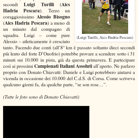
Luigi Turilli
Aics
secondi
(
Hadria Pescara
). Terzo un
Alessio Bisogno
coraggiosissimo
Aics Hadria Pescara
(
) a meno di
un minuto dal compagno di
squadra. Luigi – come pure
(Luigi Turilli, Aics Hadria Pescara)
Alessio – atleticamente è cresciuto
tanto. Facendo due conti (all’8° km è passato soltanto dieci secondi
più lento del forte D’Onofrio) potrebbe provare a scendere sotto i 31
minuti sui 10.000 in pista, già da questa primavera. E partecipare
Campionati Italiani Assoluti
così ai prossimi
all’aperto. Ne parlavo
proprio con Donato Chiavatti: Daniele e Luigi potrebbero aiutarsi a
vicenda in occasione dei 10.000 del C.d.S. di Corsa. Come scriveva
qualcuno giorni fa, da qualche parte, “se son rose…”.
(Tutte le foto sono di Donato Chiavatti)