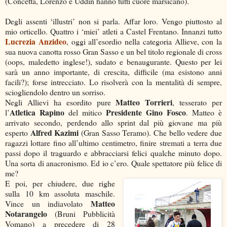
(Concetta, Lorenzo e Uddin hanno tutti cuore marsicano).
Degli assenti ‘illustri’ non si parla. Affar loro. Vengo piuttosto al
mio orticello. Quattro i ‘miei’ atleti a Castel Frentano. Innanzi tutto
Lucrezia Anzideo
, oggi all’esordio nella categoria Allieve, con la
sua nuova canotta rosso Gran Sasso e un bel titolo regionale di cross
(oops, maledetto inglese!), sudato e benaugurante. Questo per lei
sarà un anno importante, di crescita, difficile (ma esistono anni
facili?); forse intrecciato. Lo risolverà con la mentalità di sempre,
sciogliendolo dentro un sorriso.
Matteo Torrieri
Negli Allievi ha esordito pure
, tesserato per
Atletica Rapino
Presidente Gino Fosco
l’
del mitico
. Matteo è
arrivato secondo, perdendo allo sprint dal più giovane ma più
Alfred Kazimi
esperto
(Gran Sasso Teramo). Che bello vedere due
ragazzi lottare fino all’ultimo centimetro, finire stremati a terra due
passi dopo il traguardo e abbracciarsi felici qualche minuto dopo.
Una sorta di anacronismo. Ed io c’ero. Quale spettatore più felice di
me?
E poi, per chiudere, due righe
sulla 10 km assoluta maschile.
Matteo
Vince un indiavolato
Notarangelo
(Bruni Pubblicità
Vomano) a precedere di 28