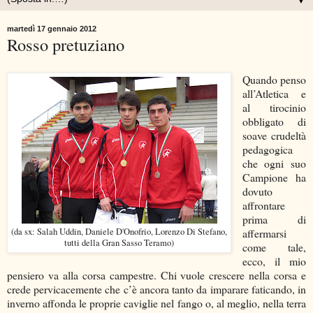
▼
martedì 17 gennaio 2012
Rosso pretuziano
Quando penso
all’Atletica e
al tirocinio
obbligato di
soave crudeltà
pedagogica
che ogni suo
Campione ha
dovuto
affrontare
prima di
(da sx: Salah Uddin, Daniele D'Onofrio, Lorenzo Di Stefano,
affermarsi
tutti della Gran Sasso Teramo)
come tale,
ecco, il mio
pensiero va alla corsa campestre. Chi vuole crescere nella corsa e
crede pervicacemente che c’è ancora tanto da imparare faticando, in
inverno affonda le proprie caviglie nel fango o, al meglio, nella terra