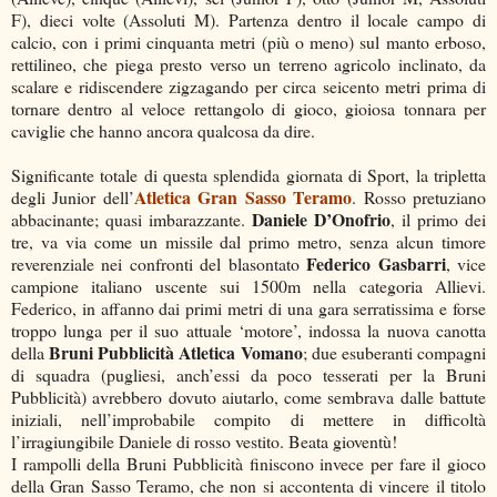
F), dieci volte (Assoluti M). Partenza dentro il locale campo di
calcio, con i primi cinquanta metri (più o meno) sul manto erboso,
rettilineo, che piega presto verso un terreno agricolo inclinato, da
scalare e ridiscendere zigzagando per circa seicento metri prima di
tornare dentro al veloce rettangolo di gioco, gioiosa tonnara per
caviglie che hanno ancora qualcosa da dire.
Significante totale di questa splendida giornata di Sport, la tripletta
Atletica Gran Sasso Teramo
degli Junior dell’
. Rosso pretuziano
Daniele D’Onofrio
abbacinante; quasi imbarazzante.
, il primo dei
tre, va via come un missile dal primo metro, senza alcun timore
Federico Gasbarri
reverenziale nei confronti del blasontato
, vice
campione italiano uscente sui 1500m nella categoria Allievi.
Federico, in affanno dai primi metri di una gara serratissima e forse
troppo lunga per il suo attuale ‘motore’, indossa la nuova canotta
Bruni Pubblicità Atletica Vomano
della
; due esuberanti compagni
di squadra (pugliesi, anch’essi da poco tesserati per la Bruni
Pubblicità) avrebbero dovuto aiutarlo, come sembrava dalle battute
iniziali, nell’improbabile compito di mettere in difficoltà
l’irragiungibile Daniele di rosso vestito. Beata gioventù!
I rampolli della Bruni Pubblicità finiscono invece per fare il gioco
della Gran Sasso Teramo, che non si accontenta di vincere il titolo