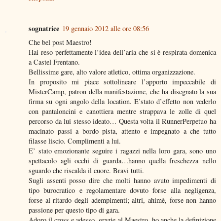
sognatrice
19 gennaio 2012 alle ore 08:56
Che bel post Maestro!
Hai reso perfettamente l’idea dell’aria che si è respirata domenica
a Castel Frentano.
Bellissime gare, alto valore atletico, ottima organizzazione.
In proposito mi piace sottolineare l’apporto impeccabile di
MisterCamp, patron della manifestazione, che ha disegnato la sua
firma su ogni angolo della location. E’stato d’effetto non vederlo
con pantaloncini e canottiera mentre strappava le zolle di quel
percorso da lui stesso ideato… Questa volta il RunnerPerpetuo ha
macinato passi a bordo pista, attento e impegnato a che tutto
filasse liscio. Complimenti a lui.
E’ stato emozionante seguire i ragazzi nella loro gara, sono uno
spettacolo agli occhi di guarda…hanno quella freschezza nello
sguardo che riscalda il cuore. Bravi tutti.
Sugli assenti posso dire che molti hanno avuto impedimenti di
tipo burocratico e regolamentare dovuto forse alla negligenza,
forse al ritardo degli adempimenti; altri, ahimè, forse non hanno
passione per questo tipo di gara.
Adoro il cross e adesso, grazie al Maestro, ho anche la definizione