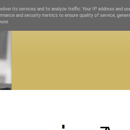
liver its services and to analyze traffic. Your IP address and us
rmance and security metrics to ensure quality of service, gene
buse.