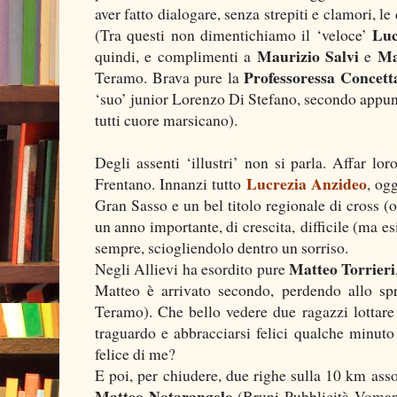
aver fatto dialogare, senza strepiti e clamori, 
Luc
(Tra questi non dimentichiamo il ‘veloce’
Maurizio Salvi
Ma
quindi, e complimenti a
e
Professoressa Concett
Teramo. Brava pure la
‘suo’ junior Lorenzo Di Stefano, secondo appun
tutti cuore marsicano).
Degli assenti ‘illustri’ non si parla. Affar lor
Lucrezia Anzideo
Frentano. Innanzi tutto
, og
Gran Sasso e un bel titolo regionale di cross (
un anno importante, di crescita, difficile (ma esi
sempre, sciogliendolo dentro un sorriso.
Matteo Torrieri
Negli Allievi ha esordito pure
Matteo è arrivato secondo, perdendo allo sp
Teramo). Che bello vedere due ragazzi lottare f
traguardo e abbracciarsi felici qualche minuto
felice di me?
E poi, per chiudere, due righe sulla 10 km ass
Matteo Notarangelo
(Bruni Pubblicità Voman