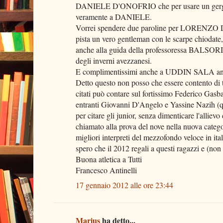
DANIELE D'ONOFRIO che per usare un gergo pu
veramente a DANIELE.
Vorrei spendere due paroline per LORENZO DI
pista un vero gentleman con le scarpe chiodate, 
anche alla guida della professoressa BALSORIO
degli inverni avezzanesi.
E complimentissimi anche a UDDIN SALA anch
Detto questo non posso che essere contento di t
citati può contare sul fortissimo Federico Gasba
entranti Giovanni D'Angelo e Yassine Nazih (que
per citare gli junior, senza dimenticare l'allie
chiamato alla prova del nove nella nuova catego
migliori interpreti del mezzofondo veloce in ital
spero che il 2012 regali a questi ragazzi e (non
Buona atletica a Tutti
Francesco Antinelli
17 gennaio 2012 alle ore 23:44
Marius
ha detto...