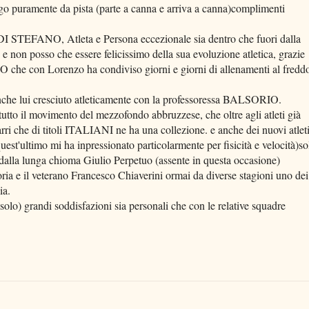
ramente da pista (parte a canna e arriva a canna)complimenti
 STEFANO, Atleta e Persona eccezionale sia dentro che fuori dalla
e non posso che essere felicissimo della sua evoluzione atletica, grazie
 che con Lorenzo ha condiviso giorni e giorni di allenamenti al fredd
e lui cresciuto atleticamente con la professoressa BALSORIO.
utto il movimento del mezzofondo abbruzzese, che oltre agli atleti già
rri che di titoli ITALIANI ne ha una collezione. e anche dei nuovi atlet
st'ultimo mi ha inpressionato particolarmente per fisicità e velocità)so
vo dalla lunga chioma Giulio Perpetuo (assente in questa occasione)
ria e il veterano Francesco Chiaverini ormai da diverse stagioni uno dei
ia.
 solo) grandi soddisfazioni sia personali che con le relative squadre