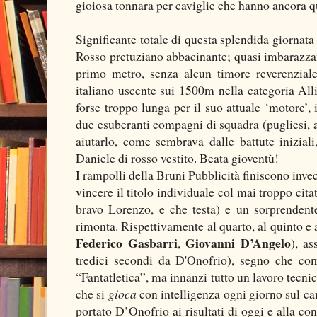
gioiosa tonnara per caviglie che hanno ancora q
Significante totale di questa splendida giornata d
Rosso pretuziano abbacinante; quasi imbarazza
primo metro, senza alcun timore reverenzial
italiano uscente sui 1500m nella categoria Alli
forse troppo lunga per il suo attuale ‘motore’,
due esuberanti compagni di squadra (pugliesi, a
aiutarlo, come sembrava dalle battute iniziali
Daniele di rosso vestito. Beata gioventù!
I rampolli della Bruni Pubblicità finiscono inve
vincere il titolo individuale col mai troppo ci
bravo Lorenzo, e che testa) e un sorprenden
rimonta. Rispettivamente al quarto, al quinto e 
Federico Gasbarri
Giovanni D’Angelo
,
), as
tredici secondi da D'Onofrio), segno che c
“Fantatletica”, ma innanzi tutto un lavoro tecni
che si
gioca
con intelligenza ogni giorno sul ca
portato D’Onofrio ai risultati di oggi e alla co