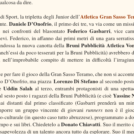
ualcosa da dire.
Atletica Gran Sasso T
i Sport, la tripletta degli Junior dell’
Daniele D’Onofrio
nte.
, il primo dei tre, va via come un missi
Federico Gasbarri
e nei confronti del blasontato
, vice ca
evi. Federico, in affanno dai primi metri di una gara serratis
Bruni Pubblicità Atletica V
 indossa la nuova canotta della
nch’essi da poco tesserati per la Bruni Pubblicità) avrebbero 
, nell’improbabile compito di mettere in difficoltà l’irragiun
ce per fare il gioco della Gran Sasso Teramo, che non si acconte
Lorenzo Di Stefano
tato D’Onofrio, ma piazza
al secondo post
Uddin Salah
te
al terzo, entrambi protagonisti di una spetta
Yassine 
al sesto posto i ragazzi della Bruni Pubblicità (e cioè
sai distanti dal primo classificato (Gasbarri prenderà un mi
omporre un gruppo vincente di giovani
runners
non è il gio
co-culturale (in questo caso tutto abruzzese), programmato a do
Donato Chiavatti
mpo e sui libri. Chiedetelo a
. Suo il merito 
nsapevolezza di un talento ancora tutto da esplorare. Suo il mer