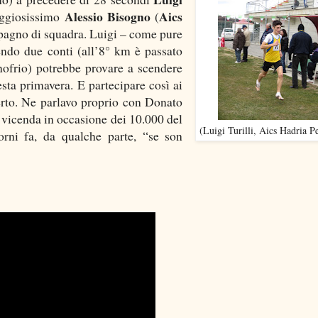
Alessio Bisogno
Aics
aggiosissimo
(
pagno di squadra. Luigi – come pure
endo due conti (all’8° km è passato
nofrio) potrebbe provare a scendere
esta primavera. E partecipare così ai
rto. Ne parlavo proprio con Donato
a vicenda in occasione dei 10.000 del
(Luigi Turilli, Aics Hadria P
rni fa, da qualche parte, “se son