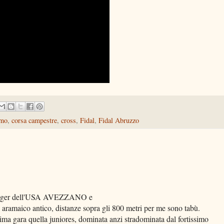
amo
,
corsa campestre
,
cross
,
Fidal
,
Fidal Abruzzo
er dell'USA AVEZZANO e
aramaico antico, distanze sopra gli 800 metri per me sono tabù.
ssima gara quella juniores, dominata anzi stradominata dal fortissimo