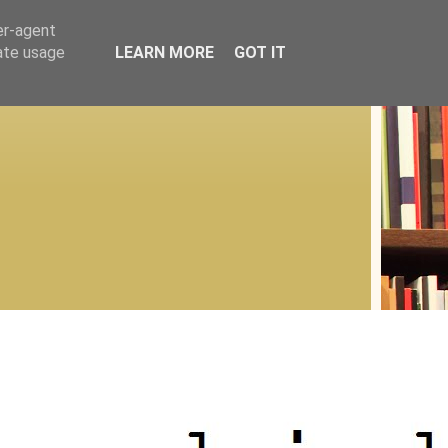
er-agent
rate usage
LEARN MORE
GOT IT