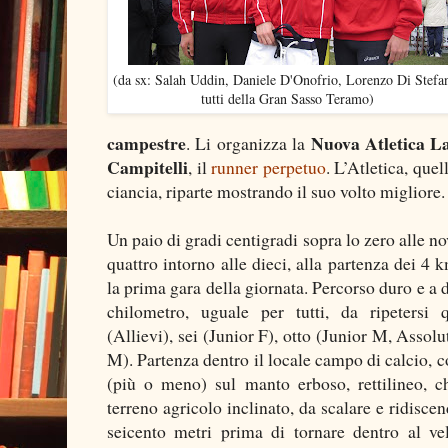
(da sx: Salah Uddin, Daniele D'Onofrio, Lorenzo Di Stefa
tutti della Gran Sasso Teramo)
campestre
Nuova Atletica L
. Li organizza la
Campitelli
, il
runner perpetuo
. L’Atletica, que
ciancia, riparte mostrando il suo volto migliore.
Un paio di gradi centigradi sopra lo zero alle n
quattro intorno alle dieci, alla partenza dei 4 
la prima gara della giornata. Percorso duro e a 
chilometro, uguale per tutti, da ripetersi q
(Allievi), sei (Junior F), otto (Junior M, Assolut
M). Partenza dentro il locale campo di calcio, c
(più o meno) sul manto erboso, rettilineo, c
terreno agricolo inclinato, da scalare e ridisce
seicento metri prima di tornare dentro al ve