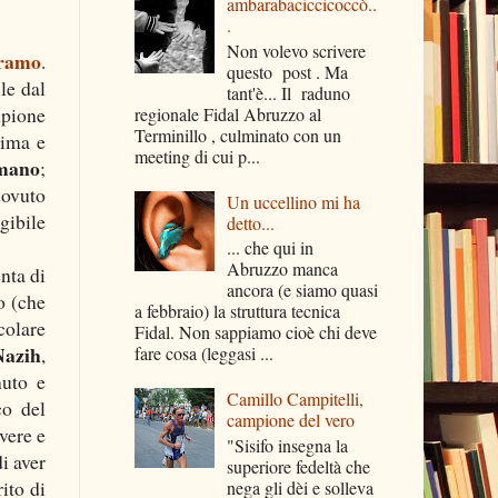
ambarabaciccicoccò..
.
Non volevo scrivere
eramo
.
questo post . Ma
le dal
tant'è... Il raduno
mpione
regionale Fidal Abruzzo al
Terminillo , culminato con un
sima e
meeting di cui p...
omano
;
dovuto
Un uccellino mi ha
gibile
detto...
... che qui in
Abruzzo manca
nta di
ancora (e siamo quasi
o (che
a febbraio) la struttura tecnica
colare
Fidal. Non sappiamo cioè chi deve
Nazih
,
fare cosa (leggasi ...
nuto e
Camillo Campitelli,
co del
campione del vero
vere e
"Sisifo insegna la
di aver
superiore fedeltà che
ito di
nega gli dèi e solleva