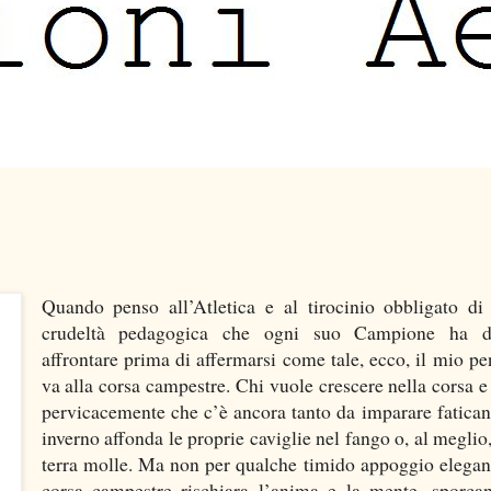
Quando penso all’Atletica e al tirocinio obbligato di
crudeltà pedagogica che ogni suo Campione ha d
affrontare prima di affermarsi come tale, ecco, il mio pe
va alla corsa campestre. Chi vuole crescere nella corsa e
pervicacemente che c’è ancora tanto da imparare fatican
inverno affonda le proprie caviglie nel fango o, al meglio,
terra molle. Ma non per qualche timido appoggio elegan
corsa campestre rischiara l’anima e la mente, sporca