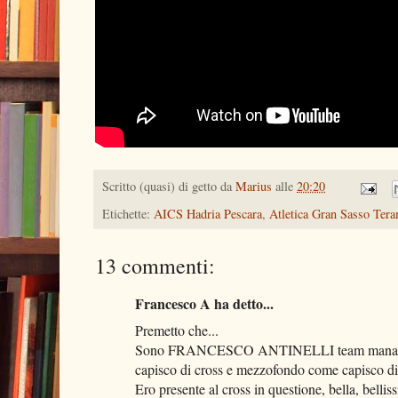
Scritto (quasi) di getto da
Marius
alle
20:20
Etichette:
AICS Hadria Pescara
,
Atletica Gran Sasso Ter
13 commenti:
Francesco A ha detto...
Premetto che...
Sono FRANCESCO ANTINELLI team manag
capisco di cross e mezzofondo come capisco di 
Ero presente al cross in questione, bella, belli