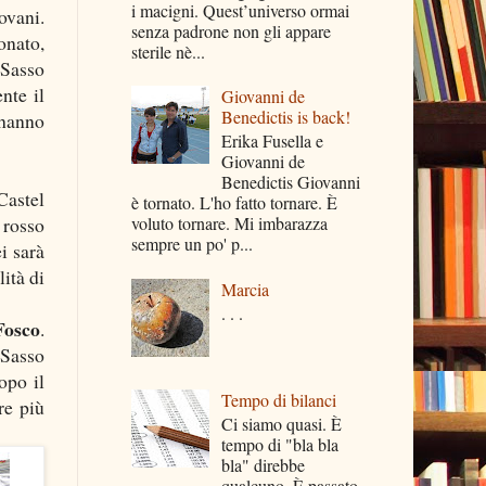
i macigni. Quest’universo ormai
ovani.
senza padrone non gli appare
onato,
sterile nè...
 Sasso
nte il
Giovanni de
Benedictis is back!
 hanno
Erika Fusella e
Giovanni de
Benedictis Giovanni
Castel
è tornato. L'ho fatto tornare. È
 rosso
voluto tornare. Mi imbarazza
sempre un po' p...
i sarà
lità di
Marcia
. . .
Fosco
.
Sasso
opo il
Tempo di bilanci
re più
Ci siamo quasi. È
tempo di "bla bla
bla" direbbe
qualcuno. È passato