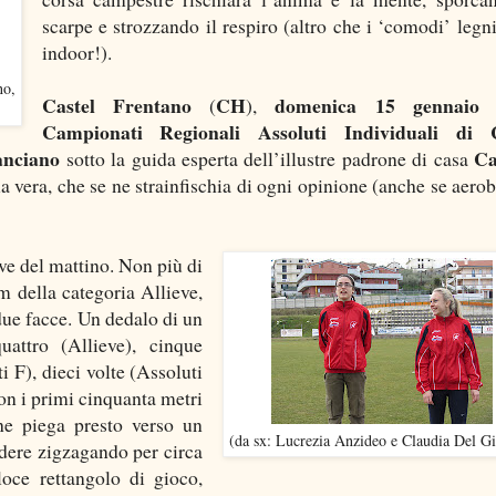
scarpe e strozzando il respiro (altro che i ‘comodi’ legni
indoor!).
no,
Castel Frentano
CH
domenica 15 gennaio 
(
),
Campionati Regionali Assoluti Individuali di 
anciano
Ca
sotto la guida esperta dell’illustre padrone di casa
lla vera, che se ne strainfischia di ogni opinione (anche se aerob
ove del mattino. Non più di
km della categoria Allieve,
due facce. Un dedalo di un
uattro (Allieve), cinque
i F), dieci volte (Assoluti
on i primi cinquanta metri
he piega presto verso un
(da sx: Lucrezia Anzideo e Claudia Del Gi
ndere zigzagando per circa
loce rettangolo di gioco,