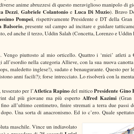
le diverse anime abruzzesi di questo meraviglioso manipolo di gi
a Dezzi
Gabriele Colantonio
Luca Di Muzio
,
e
). Bravo D
ssimo Pompei
, rispettivamente Presidente e DT della Gran
a Balsorio
, presente sul campo ad incitare e guidare tatticame
to, ed anche il terzo, Uddin Salah (Concetta, Lorenzo e Uddin
o. Vengo piuttosto al mio orticello. Quattro i ‘miei’ atleti a 
gi all’esordio nella categoria Allieve, con la sua nuova canotta
oops, maledetto inglese!), sudato e benaugurante. Questo per le
stono anni facili?); forse intrecciato. Lo risolverà con la menta
Atletica Rapino
Presidente Gino 
, tesserato per l’
del mitico
Alfred Kazimi
rint dal più giovane ma più esperto
(Gran 
ino all’ultimo centimetro, finire stremati a terra due passi d
 dopo. Una sorta di anacronismo. Ed io c’ero. Quale spettato
oluta maschile. Vince un indiavolato
Luigi
o) a precedere di 28 secondi