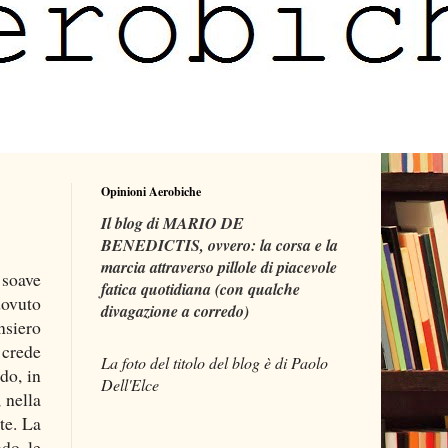
Opinioni Aerobiche
Il blog di MARIO DE
BENEDICTIS, ovvero: la corsa e la
marcia attraverso pillole di piacevole
 soave
fatica quotidiana (con qualche
ovuto
divagazione a corredo)
nsiero
 crede
La foto del titolo del blog è di Paolo
do, in
Dell'Elce
 nella
te. La
ndo le