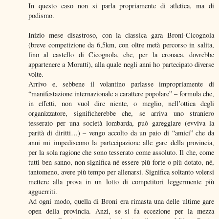
In questo caso non si parla propriamente di atletica, ma di
podismo.
Inizio mese disastroso, con la classica gara Broni-Cicognola
(breve competizione da 6,5km, con oltre metà percorso in salita,
fino al castello di Cicognola, che, per la cronaca, dovrebbe
appartenere a Moratti), alla quale negli anni ho partecipato diverse
volte.
Arrivo e, sebbene il volantino parlasse impropriamente di
“manifestazione internazionale a carattere popolare” – formula che,
in effetti, non vuol dire niente, o meglio, nell’ottica degli
organizzatore, significherebbe che, se arriva uno straniero
tesserato per una società lombarda, può gareggiare (evviva la
parità di diritti…) – vengo accolto da un paio di “amici” che da
anni mi impediscono la partecipazione alle gare della provincia,
per la sola ragione che sono tesserato come assoluto. Il che, come
tutti ben sanno, non significa né essere più forte o più dotato, né,
tantomeno, avere più tempo per allenarsi. Significa soltanto volersi
mettere alla prova in un lotto di competitori leggermente più
agguerriti.
Ad ogni modo, quella di Broni era rimasta una delle ultime gare
open della provincia. Anzi, se si fa eccezione per la mezza