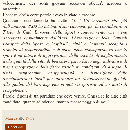
velocemente dei 'soliti giovani seccatori atletici', aerobici e
anaerobici.
Peccato, ché a certe parole avevo iniziato a credere.
Qualcuno recentemente ha detto:
"[...] Un territorio che già
dall’autunno 2009 ha iniziato il suo cammino per la candidatura al
Titolo di Città Europea dello Sport riconoscimento che viene
assegnato annualmente dall’Aces, l’Associazione delle Capitali
Europee dello Sport, a ‘capitali’, ‘città’ o ‘comuni’ secondo i
principi di responsabilità e di etica, nella consapevolezza che lo
sport è un fattore di aggregazione della società, di miglioramento
della qualità della vita, di benessere psico-fisico degli individui e di
piena integrazione delle fasce sociali in condizioni di disagio. Il
titolo rappresenta un’opportunità a disposizione delle
amministrazioni locali per attribuire un riconoscimento ufficiale
alla qualità del loro impegno in materia sportiva sul territorio di
competenza
".
Parole. Suoni di un paradiso che deve venire. Chissà se le altre città
candidate, quanto ad atletica, stanno messe peggio di noi?
Marius
alle
19:37
Condividi