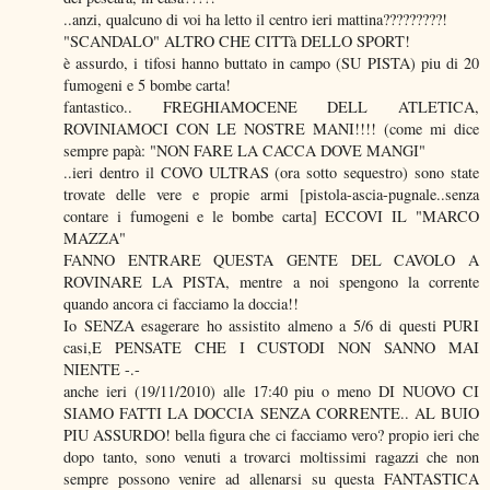
..anzi, qualcuno di voi ha letto il centro ieri mattina?????????!
"SCANDALO" ALTRO CHE CITTà DELLO SPORT!
è assurdo, i tifosi hanno buttato in campo (SU PISTA) piu di 20
fumogeni e 5 bombe carta!
fantastico.. FREGHIAMOCENE DELL ATLETICA,
ROVINIAMOCI CON LE NOSTRE MANI!!!! (come mi dice
sempre papà: "NON FARE LA CACCA DOVE MANGI"
..ieri dentro il COVO ULTRAS (ora sotto sequestro) sono state
trovate delle vere e propie armi [pistola-ascia-pugnale..senza
contare i fumogeni e le bombe carta] ECCOVI IL "MARCO
MAZZA"
FANNO ENTRARE QUESTA GENTE DEL CAVOLO A
ROVINARE LA PISTA, mentre a noi spengono la corrente
quando ancora ci facciamo la doccia!!
Io SENZA esagerare ho assistito almeno a 5/6 di questi PURI
casi,E PENSATE CHE I CUSTODI NON SANNO MAI
NIENTE -.-
anche ieri (19/11/2010) alle 17:40 piu o meno DI NUOVO CI
SIAMO FATTI LA DOCCIA SENZA CORRENTE.. AL BUIO
PIU ASSURDO! bella figura che ci facciamo vero? propio ieri che
dopo tanto, sono venuti a trovarci moltissimi ragazzi che non
sempre possono venire ad allenarsi su questa FANTASTICA