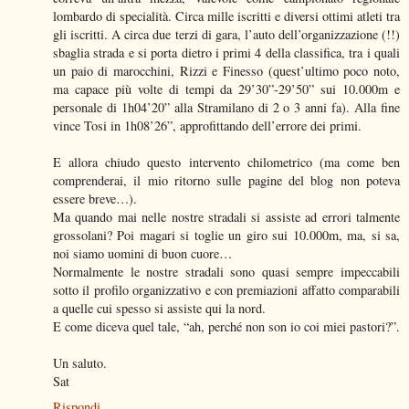
lombardo di specialità. Circa mille iscritti e diversi ottimi atleti tra
gli iscritti. A circa due terzi di gara, l’auto dell’organizzazione (!!)
sbaglia strada e si porta dietro i primi 4 della classifica, tra i quali
un paio di marocchini, Rizzi e Finesso (quest’ultimo poco noto,
ma capace più volte di tempi da 29’30”-29’50” sui 10.000m e
personale di 1h04’20” alla Stramilano di 2 o 3 anni fa). Alla fine
vince Tosi in 1h08’26”, approfittando dell’errore dei primi.
E allora chiudo questo intervento chilometrico (ma come ben
comprenderai, il mio ritorno sulle pagine del blog non poteva
essere breve…).
Ma quando mai nelle nostre stradali si assiste ad errori talmente
grossolani? Poi magari si toglie un giro sui 10.000m, ma, si sa,
noi siamo uomini di buon cuore…
Normalmente le nostre stradali sono quasi sempre impeccabili
sotto il profilo organizzativo e con premiazioni affatto comparabili
a quelle cui spesso si assiste qui la nord.
E come diceva quel tale, “ah, perché non son io coi miei pastori?”.
Un saluto.
Sat
Rispondi