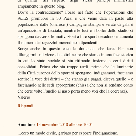
ampiamente in questo blog.
Dov’è la contraddizione? Forse nel fatto che l’operazione che
ACES promuove in 30 Paesi e che viene data in pasto alla
popolazione dalle (onerose ) campagne stampa e serate di gala è
un’operazione di facciata, mentre le luci e i boiler dello stadio si
spengono davvero, le motivazioni a fare sport decadono e aumenta
il numero dei ragazzini merendino- dipendenti.
Sorge anche in questo caso la domanda: che fare? Per non
dilungarmi, mi viene da sottolineare che siamo in una fase storica
in cui lo stato sociale si sta ritirando insieme a certi diritti
consolidati. Prima che sia troppo tardi, prima che le luminarie
della Città europea dello sport si spengano, indignamoci, facciamo
sentire la voce dei diritti – che stanno già pagati, diceva quello – e
facciamolo nelle sedi appropriate (chissà che non si rendano conto
che certe volte l’anello al naso porta meno voti che la coerenza).
Valerio
Rispondi
Anonimo
13 novembre 2010 alle ore 10:01
...ecco un modo civile, garbato per esporre l'indignazione.