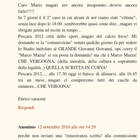
Caro Mario magari ero ancora insaponato...devevo ancora
farlo!!!!!
In 7 giorni è il 2° caso in cui alcuni di noi siamo stati "vittime",
senza luce dopo le 18:00..sembrerebbe quasi come dire...magari vi
sbrigate prima ed uscite in tempo...
Pescara 2012 città dello sport...magari del calcio forse! Mi
domando se la "commissione" venuta qualche giorno fa per vedere
lo Stadio intitolato al GRANDE Giovanni Giovanni, ops..sorry il
"Marco Mazza" si sia posta la domanda? ma chi è Marco Mazza!
CHE VERGOGNA, (della moralità, della cultura e soprattutto
della legalità..) QUELLA SCRITTA IN CURVA!
Pescara 2012..., alle 17,30 oggi si finisce di allenarsi, alle 16,45
tra un mese...magari ci compreremo tutti dei caschi da
minatore...CHE VERGONA!
Enrico saraceni
Rispondi
Anonimo
12 novembre 2010 alle ore 14:29
perchè non inviare una "rimostranza scritta" alla commissione