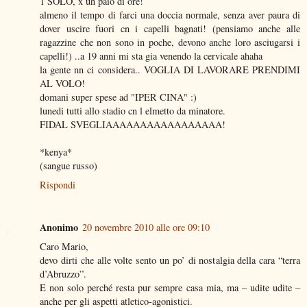
1 SOLO, x un paio di ore!
almeno il tempo di farci una doccia normale, senza aver paura di
dover uscire fuori cn i capelli bagnati! (pensiamo anche alle
ragazzine che non sono in poche, devono anche loro asciugarsi i
capelli!) ..a 19 anni mi sta gia venendo la cervicale ahaha
la gente nn ci considera.. VOGLIA DI LAVORARE PRENDIMI
AL VOLO!
domani super spese ad "IPER CINA" :)
lunedi tutti allo stadio cn l elmetto da minatore.
FIDAL SVEGLIAAAAAAAAAAAAAAAAA!
*kenya*
(sangue russo)
Rispondi
Anonimo
20 novembre 2010 alle ore 09:10
Caro Mario,
devo dirti che alle volte sento un po’ di nostalgia della cara “terra
d’Abruzzo”.
E non solo perché resta pur sempre casa mia, ma – udite udite –
anche per gli aspetti atletico-agonistici.