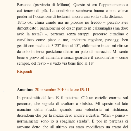
Boscone (provincia di Milano). Questo sì era l’appuntamento a
cui tenevo di più. La condizione sembrava buona e non volevo
perdermi l’occasione di testarmi ancora una volta sulla distanza.
Tutto ok, clima umido ma né piovoso né freddo – peccato aver
dimenticato i pantaloncini ed esser partito in calzamaglia (ma dove
avrò la testa?) –, partenza senza strappi, percorso cittadino e
curvilineo come piace a me, andatura regolare, passaggi ben
gestiti con media da 3’23” fino al 15°, chilometro in cui mi ritrovo
da solo in terza posizione dietro un paio di marocchi. Mi sento
bene e provo ad aumentare senza guardare il cronometro – come
sempre, del resto – e vado via bene fino al 18°.
Rispondi
Anonimo
20 novembre 2010 alle ore 09:11
In prossimità del km 19 il patatrac. C’è un cartello enorme sul
percorso, che segnala di svoltare a sinistra. Mi sposto sul lato
mancino della strada, quando una volontaria mi richiama,
dicendomi che per la mezza devo andare a destra. “Mah – penso –
normalmente sono io a sbagliare strada”. E poi in partenza ci
avevano detto che all’ultimo era stato modificato un tratto del