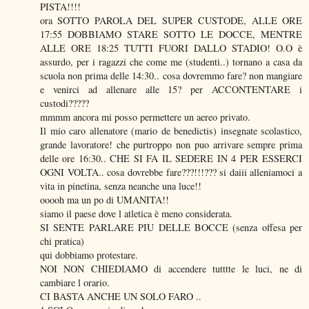
PISTA!!!!
ora SOTTO PAROLA DEL SUPER CUSTODE, ALLE ORE
17:55 DOBBIAMO STARE SOTTO LE DOCCE, MENTRE
ALLE ORE 18:25 TUTTI FUORI DALLO STADIO! O.O è
assurdo, per i ragazzi che come me (studenti..) tornano a casa da
scuola non prima delle 14:30.. cosa dovremmo fare? non mangiare
e venirci ad allenare alle 15? per ACCONTENTARE i
custodi?????
mmmm ancora mi posso permettere un aereo privato.
Il mio caro allenatore (mario de benedictis) insegnate scolastico,
grande lavoratore! che purtroppo non puo arrivare sempre prima
delle ore 16:30.. CHE SI FA IL SEDERE IN 4 PER ESSERCI
OGNI VOLTA.. cosa dovrebbe fare???!!!??? si daiii alleniamoci a
vita in pinetina, senza neanche una luce!!
ooooh ma un po di UMANITA!!
siamo il paese dove l atletica è meno considerata.
SI SENTE PARLARE PIU DELLE BOCCE (senza offesa per
chi pratica)
qui dobbiamo protestare.
NOI NON CHIEDIAMO di accendere tutttte le luci, ne di
cambiare l orario.
CI BASTA ANCHE UN SOLO FARO ..