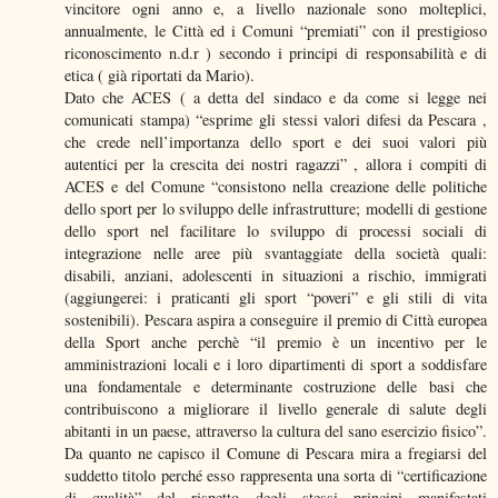
vincitore ogni anno e, a livello nazionale sono molteplici,
annualmente, le Città ed i Comuni “premiati” con il prestigioso
riconoscimento n.d.r ) secondo i principi di responsabilità e di
etica ( già riportati da Mario).
Dato che ACES ( a detta del sindaco e da come si legge nei
comunicati stampa) “esprime gli stessi valori difesi da Pescara ,
che crede nell’importanza dello sport e dei suoi valori più
autentici per la crescita dei nostri ragazzi” , allora i compiti di
ACES e del Comune “consistono nella creazione delle politiche
dello sport per lo sviluppo delle infrastrutture; modelli di gestione
dello sport nel facilitare lo sviluppo di processi sociali di
integrazione nelle aree più svantaggiate della società quali:
disabili, anziani, adolescenti in situazioni a rischio, immigrati
(aggiungerei: i praticanti gli sport “poveri” e gli stili di vita
sostenibili). Pescara aspira a conseguire il premio di Città europea
della Sport anche perchè “il premio è un incentivo per le
amministrazioni locali e i loro dipartimenti di sport a soddisfare
una fondamentale e determinante costruzione delle basi che
contribuiscono a migliorare il livello generale di salute degli
abitanti in un paese, attraverso la cultura del sano esercizio fisico”.
Da quanto ne capisco il Comune di Pescara mira a fregiarsi del
suddetto titolo perché esso rappresenta una sorta di “certificazione
di qualità” del rispetto degli stessi principi manifestati