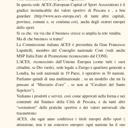
In questa sede ACES (European Capital of Sport Association) è il
giudice insindacabile dei valori sportivi di Pescara e , a ben
guardare (http://www.aces-europa.eu/) di tante altre capitali,
province, comuni e, se continua così, anche degli oratori europei
dello sport.
Si sa che, via via che il business cresce si amplia la rete vendita.
Ma di che business si tratta?
La Commissione italiana ACES è presieduta da Gian Francesco
Lupattelli, membro del Consiglio nazionale Coni (vedi anche
MSP Italia Ente di Promozione riconosciuto dal CONI).
L’ACES, riconosciuto dall’Unione Europea (come tutti i suoi
cittadini, se Dio vuole), sede legale a Zurigo e quartiere generale a
Londra, ha sedi nazionali in 19 Paesi, è operativo in 30 nazioni.
Parliamo quindi di una multinazionale , su un modello che mi fa
pensare al “Mercurio d’oro” , se non ai “Cavalieri del Santo
Sepolcro”).
Vediamo i prodotti e servizi, così come approvati nella forma e nei
contenuti dal Sindaco della Città di Pescara, e da tanti altri
“sostenitori” delle pratiche sportive e dei valori universali che
trasmettono:
ACES, che ogni anno conferisce i titoli europei dello sport (
attenzione, non è un concorso europeo: ogni nazione ha il suo