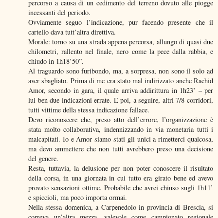
percorso a causa di un cedimento del terreno dovuto alle piogge
incessanti del periodo.
Ovviamente seguo l’indicazione, pur facendo presente che il
cartello dava tutt’altra direttiva.
Morale: torno su una strada appena percorsa, allungo di quasi due
chilometri, rallento nel finale, nero come la pece dalla rabbia, e
chiudo in 1h18’50”.
Al traguardo sono furibondo, ma, a sorpresa, non sono il solo ad
aver sbagliato. Prima di me era stato mal indirizzato anche Rachid
Amor, secondo in gara, il quale arriva addirittura in 1h23’ – per
lui ben due indicazioni errate. E poi, a seguire, altri 7/8 corridori,
tutti vittime della stessa indicazione fallace.
Devo riconoscere che, preso atto dell’errore, l’organizzazione è
stata molto collaborativa, indennizzando in via monetaria tutti i
malcapitati. Io e Amor siamo stati gli unici a rimetterci qualcosa,
ma devo ammettere che non tutti avrebbero preso una decisione
del genere.
Resta, tuttavia, la delusione per non poter conoscere il risultato
della corsa, in una giornata in cui tutto era girato bene ed avevo
provato sensazioni ottime. Probabile che avrei chiuso sugli 1h11’
e spiccioli, ma poco importa ormai.
Nella stessa domenica, a Carpenedolo in provincia di Brescia, si
correva un’altra mezza, valevole come campionato regionale