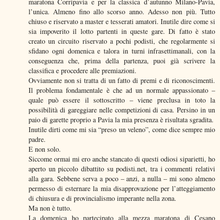
maratona Corripavia e per la classica d’autunno Milano-Pavia,
l’unica. Almeno fino allo scorso anno. Adesso non più. Tutto
chiuso e riservato a master e tesserati amatori. Inutile dire come si
sia impoverito il lotto partenti in queste gare. Di fatto è stato
creato un circuito riservato a pochi podisti, che regolarmente si
sfidano ogni domenica e talora in turni infrasettimanali, con la
conseguenza che, prima della partenza, puoi già scrivere la
classifica e procedere alle premiazioni.
Ovviamente non si tratta di un fatto di premi e di riconoscimenti.
Il problema fondamentale è che ad un normale appassionato –
quale può essere il sottoscritto – viene preclusa in toto la
possibilità di gareggiare nelle competizioni di casa. Persino in un
paio di garette proprio a Pavia la mia presenza è risultata sgradita.
Inutile dirti come mi sia “preso un veleno”, come dice sempre mio
padre.
E non solo.
Siccome ormai mi ero anche stancato di questi odiosi siparietti, ho
aperto un piccolo dibattito su podisti.net, tra i commenti relativi
alla gara. Sebbene serva a poco – anzi, a nulla – mi sono almeno
permesso di esternare la mia disapprovazione per l’atteggiamento
di chiusura e di provincialismo imperante nella zona.
Ma non è tutto.
La domenica ho partecipato alla mezza maratona di Cesano