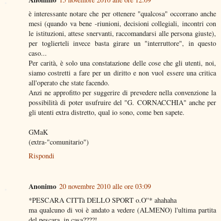
è interessante notare che per ottenere "qualcosa" occorrano anche
mesi (quando va bene -riunioni, decisioni collegiali, incontri con
le istituzioni, attese snervanti, raccomandarsi alle persona giuste),
per toglierteli invece basta girare un "interruttore", in questo
caso...
Per carità, è solo una constatazione delle cose che gli utenti, noi,
siamo costretti a fare per un diritto e non vuol essere una critica
all'operato che state facendo.
Anzi ne approfitto per suggerire di prevedere nella convenzione la
possibilità di poter usufruire del "G. CORNACCHIA" anche per
gli utenti extra distretto, qual io sono, come ben sapete.
GMaK
(extra-"comunitario")
Rispondi
Anonimo
20 novembre 2010 alle ore 03:09
*PESCARA CITTà DELLO SPORT o.O''* ahahaha
ma qualcuno di voi è andato a vedere (ALMENO) l'ultima partita
del pescara, in casa????!