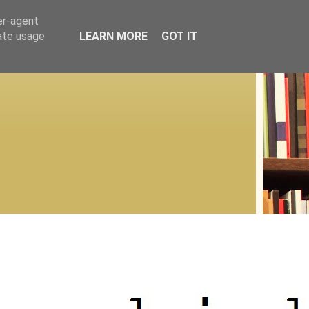
er-agent
rate usage
LEARN MORE
GOT IT