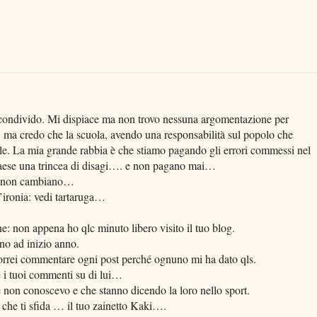
 condivido. Mi dispiace ma non trovo nessuna argomentazione per
tori, ma credo che la scuola, avendo una responsabilità sul popolo che
ile. La mia grande rabbia è che stiamo pagando gli errori commessi nel
paese una trincea di disagi…. e non pagano mai…
se non cambiano…
l’ironia: vedi tartaruga…
: non appena ho qlc minuto libero visito il tuo blog.
ino ad inizio anno.
vorrei commentare ogni post perché ognuno mi ha dato qls.
 i tuoi commenti su di lui…
he non conoscevo e che stanno dicendo la loro nello sport.
 che ti sfida … il tuo zainetto Kaki….