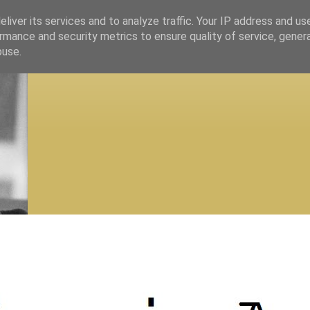
liver its services and to analyze traffic. Your IP address and us
rmance and security metrics to ensure quality of service, gene
buse.