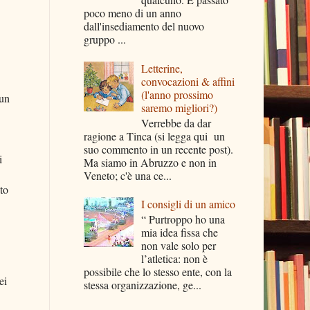
poco meno di un anno
dall'insediamento del nuovo
gruppo ...
Letterine,
convocazioni & affini
(l'anno prossimo
 un
saremo migliori?)
Verrebbe da dar
ragione a Tinca (si legga qui un
suo commento in un recente post).
i
Ma siamo in Abruzzo e non in
Veneto; c'è una ce...
to
I consigli di un amico
“ Purtroppo ho una
mia idea fissa che
non vale solo per
l’atletica: non è
possibile che lo stesso ente, con la
ei
stessa organizzazione, ge...