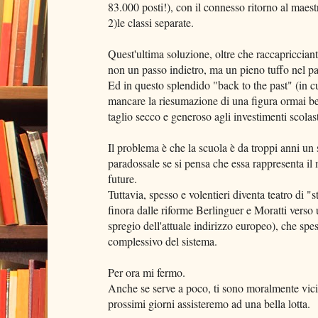
83.000 posti!), con il connesso ritorno al maest
2)le classi separate.
Quest'ultima soluzione, oltre che raccapricciante
non un passo indietro, ma un pieno tuffo nel p
Ed in questo splendido "back to the past" (in c
mancare la riesumazione di una figura ormai bell
taglio secco e generoso agli investimenti scola
Il problema è che la scuola è da troppi anni un 
paradossale se si pensa che essa rappresenta il 
future.
Tuttavia, spesso e volentieri diventa teatro di "
finora dalle riforme Berlinguer e Moratti verso 
spregio dell'attuale indirizzo europeo), che s
complessivo del sistema.
Per ora mi fermo.
Anche se serve a poco, ti sono moralmente vici
prossimi giorni assisteremo ad una bella lotta.