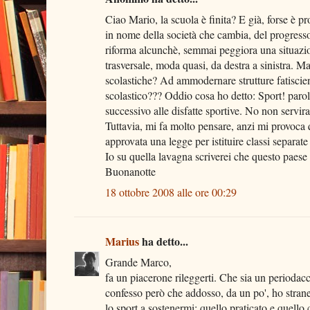
Ciao Mario, la scuola è finita? E già, forse è p
in nome della società che cambia, del progresso
riforma alcunchè, semmai peggiora una situazion
trasversale, moda quasi, da destra a sinistra. M
scolastiche? Ad ammodernare strutture fatiscien
scolastico??? Oddio cosa ho detto: Sport! parol
successivo alle disfatte sportive. No non servira
Tuttavia, mi fa molto pensare, anzi mi provoca qu
approvata una legge per istituire classi separate p
Io su quella lavagna scriverei che questo paese
Buonanotte
18 ottobre 2008 alle ore 00:29
Marius
ha detto...
Grande Marco,
fa un piacerone rileggerti. Che sia un periodacci
confesso però che addosso, da un po', ho strane
lo sport a sostenermi; quello praticato e quello c