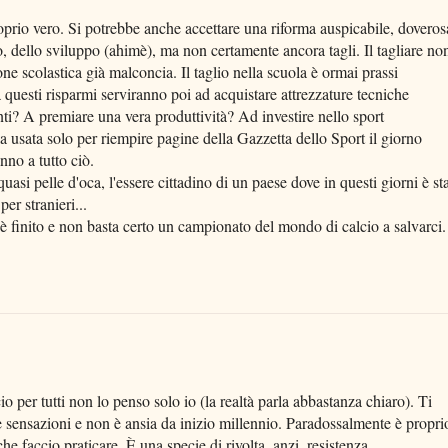
roprio vero. Si potrebbe anche accettare una riforma auspicabile, doveros
, dello sviluppo (ahimè), ma non certamente ancora tagli. Il tagliare no
e scolastica già malconcia. Il taglio nella scuola è ormai prassi
a questi risparmi serviranno poi ad acquistare attrezzature tecniche
ti? A premiare una vera produttività? Ad investire nello sport
a usata solo per riempire pagine della Gazzetta dello Sport il giorno
nno a tutto ciò.
asi pelle d'oca, l'essere cittadino di un paese dove in questi giorni è st
er stranieri...
 è finito e non basta certo un campionato del mondo di calcio a salvarci.
o per tutti non lo penso solo io (la realtà parla abbastanza chiaro). Ti
 sensazioni e non è ansia da inizio millennio. Paradossalmente è propri
he faccio praticare. È una specie di rivolta, anzi, resistenza...