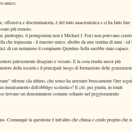
ro unico;
, offensiva e discriminatoria, è del tutto anacronistica e ci ha fatto fare
assato più remoto.
ui, purtroppo, il protagonista non è Michael J. Fox) non potevano cereto
a che trapassata - il maestro unico, abolito da una ventina di anni - ed
stici, di cui nemmeno il compianto Quintino Sella sarebbe stato capace.
settore palesemente disagiato e vessato. E la cosa risulta ancor più
motore della società e il principale luogo di formazione delle generazion
strane" riforme (da ultimo, che senso ha arrestare bruscamente l'iter segui
un innalzamento dell'obbligo scolastico? E ciò, per giunta, in totale
pesso trovano un denominatore comune soltanto nel peggioramento
no. Comunque la questione è tutt'altro che chiusa e credo proprio che n