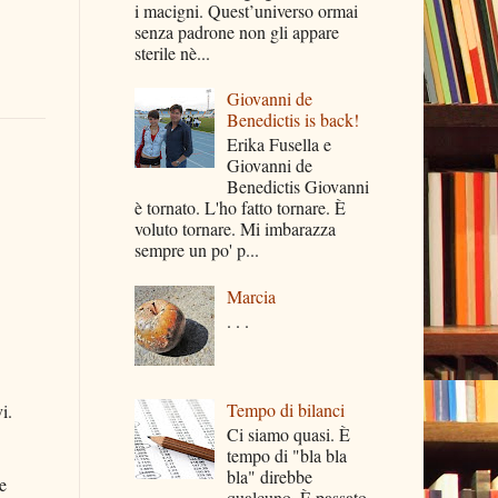
i macigni. Quest’universo ormai
senza padrone non gli appare
sterile nè...
Giovanni de
Benedictis is back!
Erika Fusella e
Giovanni de
Benedictis Giovanni
è tornato. L'ho fatto tornare. È
voluto tornare. Mi imbarazza
sempre un po' p...
Marcia
. . .
Tempo di bilanci
i.
Ci siamo quasi. È
tempo di "bla bla
bla" direbbe
re
qualcuno. È passato