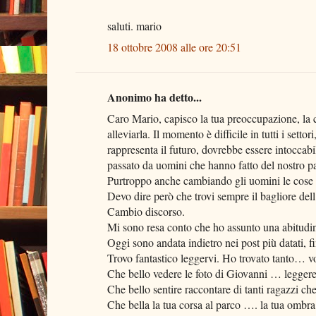
saluti. mario
18 ottobre 2008 alle ore 20:51
Anonimo ha detto...
Caro Mario, capisco la tua preoccupazione, la
alleviarla. Il momento è difficile in tutti i set
rappresenta il futuro, dovrebbe essere intoccab
passato da uomini che hanno fatto del nostro 
Purtroppo anche cambiando gli uomini le co
Devo dire però che trovi sempre il bagliore del
Cambio discorso.
Mi sono resa conto che ho assunto una abitudine
Oggi sono andata indietro nei post più datati, f
Trovo fantastico leggervi. Ho trovato tanto… 
Che bello vedere le foto di Giovanni … leggere
Che bello sentire raccontare di tanti ragazzi c
Che bella la tua corsa al parco …. la tua ombra