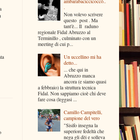
ambarabaciccicoccò..
.
a
Non volevo scrivere
n
questo post . Ma
tant'è... Il raduno
regionale Fidal Abruzzo al
Terminillo , culminato con un
meeting di cui p...
ata
Un uccellino mi ha
detto...
... che qui in
Abruzzo manca
ancora (e siamo quasi
a febbraio) la struttura tecnica
Fidal. Non sappiamo cioè chi deve
fare cosa (leggasi ...
Camillo Campitelli,
campione del vero
"Sisifo insegna la
superiore fedeltà che
o
nega gli dèi e solleva