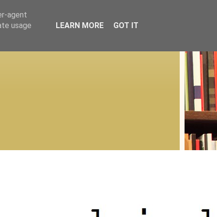
er-agent
rate usage
LEARN MORE
GOT IT