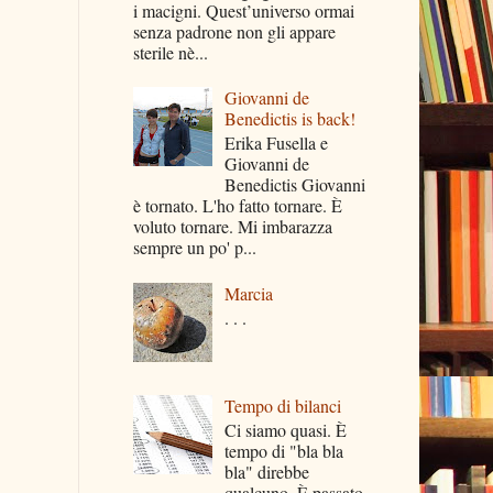
i macigni. Quest’universo ormai
senza padrone non gli appare
sterile nè...
Giovanni de
Benedictis is back!
Erika Fusella e
Giovanni de
Benedictis Giovanni
è tornato. L'ho fatto tornare. È
voluto tornare. Mi imbarazza
sempre un po' p...
Marcia
. . .
Tempo di bilanci
Ci siamo quasi. È
tempo di "bla bla
bla" direbbe
qualcuno. È passato