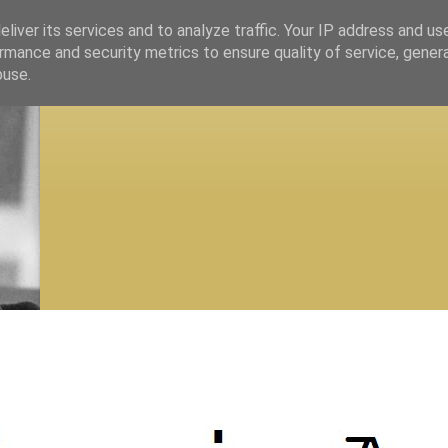
liver its services and to analyze traffic. Your IP address and us
rmance and security metrics to ensure quality of service, gene
buse.