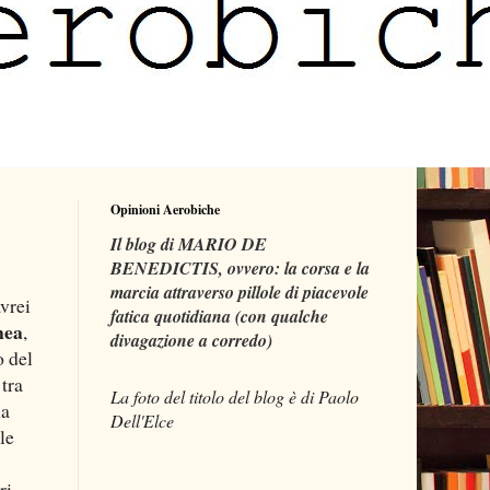
Opinioni Aerobiche
Il blog di MARIO DE
BENEDICTIS, ovvero: la corsa e la
marcia attraverso pillole di piacevole
vrei
fatica quotidiana (con qualche
nea
,
divagazione a corredo)
o del
tra
La foto del titolo del blog è di Paolo
na
Dell'Elce
le
ri