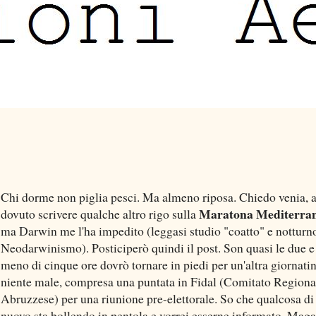
Chi dorme non piglia pesci. Ma almeno riposa. Chiedo venia, a
Maratona Mediterra
dovuto scrivere qualche altro rigo sulla
ma Darwin me l'ha impedito (leggasi studio "coatto" e notturn
Neodarwinismo). Posticiperò quindi il post. Son quasi le due e 
meno di cinque ore dovrò tornare in piedi per un'altra giornati
niente male, compresa una puntata in Fidal (Comitato Regiona
Abruzzese) per una riunione pre-elettorale. So che qualcosa di
nuovo sta bollendo in pentola e vorrei esserne informato. Maga