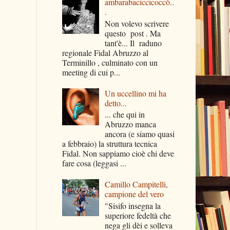
ambarabaciccicoccò..
.
Non volevo scrivere
questo post . Ma
tant'è... Il raduno
regionale Fidal Abruzzo al
Terminillo , culminato con un
meeting di cui p...
Un uccellino mi ha
detto...
... che qui in
Abruzzo manca
ancora (e siamo quasi
a febbraio) la struttura tecnica
Fidal. Non sappiamo cioè chi deve
fare cosa (leggasi ...
Camillo Campitelli,
campione del vero
"Sisifo insegna la
superiore fedeltà che
nega gli dèi e solleva