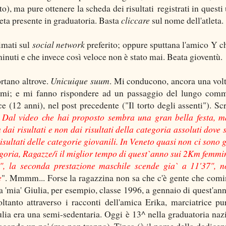
), ma pure ottenere la scheda dei risultati registrati in questi 
tleta presente in graduatoria. Basta
cliccare
sul nome dell'atleta.
imati sul
social network
preferito; oppure sputtana l'amico Y ch
inuti e che invece così veloce non è stato mai. Beata gioventù.
ortano altrove.
Unicuique suum
. Mi conducono, ancora una volt
ssimi; e mi fanno rispondere ad un passaggio del lungo com
e (12 anni), nel post precedente ("Il torto degli assenti"). Scr
o? Dal video che hai proposto sembra una gran bella festa, 
dai risultati e non dai risultati della categoria assoluti dove 
isultati delle categorie giovanili. In Veneto quasi non ci sono g
egoria, Ragazze/i il miglior tempo di quest`anno sui 2Km femmin
2", la seconda prestazione maschile scende gia` a 11'37", 
e
". Mmmm... Forse la ragazzina non sa che c'è gente che comi
La 'mia' Giulia, per esempio, classe 1996, a gennaio di quest'an
tanto attraverso i racconti dell'amica Erika, marciatrice pur
lia era una semi-sedentaria. Oggi è 13^ nella graduatoria naz
vagando un po' (ma non troppo), Tinca (è il nome della dodicen