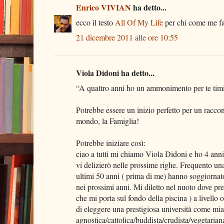
Enrico VIVIAN
ha detto...
ecco il testo
All Of My Life
per chi come me fat
21 dicembre 2011 alle ore 10:55
Viola Didoni ha detto...
“A quattro anni ho un ammonimento per te ti
Potrebbe essere un inizio perfetto per un raccon
mondo, la Famiglia!
Potrebbe iniziare così:
ciao a tutti mi chiamo Viola Didoni e ho 4 anni,
vi delizierò nelle prossime righe. Frequento un
ultimi 50 anni ( prima di me) hanno soggiornato
nei prossimi anni. Mi diletto nel nuoto dove pr
che mi porta sul fondo della piscina ) a livello
di eleggere una prestigiosa università come mia 
agnostica/cattolica/buddista/crudista/vegetarian