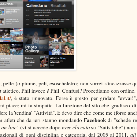
 pelle (o piume, peli, esoscheletro; non vorrei s'incazzasse q
t
atletico. Phil invece
è
Phil. Confusi? Procediamo con ordine. I
al.it/
, è stato rinnovato. Forse è presto per gridare "evvai!"
mi piace; mi fa simpatia. La funzione del sito che gradisco di
ere la 'tendina' "Attività". E devo dire che come me (forse anc
Facebook
ni atleti che da ieri stanno inondando
di "schede ris
e
on line
" (vi si accede dopo aver
cliccato
su "Satistiche") non 
nazionali di ogni disciplina e categoria, dal 2005 al 2011,
all