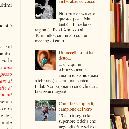
ambarabaciccicoccò..
ultimi
.
Non volevo scrivere
questo post . Ma
tant'è... Il raduno
e si è
regionale Fidal Abruzzo al
Terminillo , culminato con un
meeting di cui p...
a, sul
Un uccellino mi ha
mento-
detto...
ive la
... che qui in
ma una
Abruzzo manca
spesso
ancora (e siamo quasi
are di
a febbraio) la struttura tecnica
Fidal. Non sappiamo cioè chi deve
ile e`
fare cosa (leggasi ...
non mi
ncia a
Camillo Campitelli,
no non
campione del vero
e lei,
"Sisifo insegna la
superiore fedeltà che
ionale
nega gli dèi e solleva
ne del