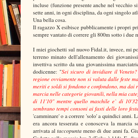
incluse (funzione presente anche nel vecchio sito
sette anni, in ogni disciplina, da ogni singolo a
Una bella cosa.
Il ragazzo X esibisce pubblicamente i propri pr
sempre vantato di correre gli 800m sotto i due m
I miei giochetti sul nuovo Fidal.it, invece, mi p
terreno minato dell'allenamento dei giovani
invettiva scritto da una giovanissima marciatric
dodicenne: "
Sei sicuro di invidiare il Venet
regione ovviamente non si valuta dalle feste ma 
meriti e soldi si fondono e confondono, ma dai r
marcia nelle categorie giovanili, nella mia cat
di 11'10" mentre quello maschile e` di 10'3
sembrano tempi consoni ai fasti delle loro fest
'camminare' o a correre 'solo' a quindici anni. 
era ancora tesserata e conosceva la marcia sol
arrivata al
taccopunta
meno di due anni fa. Giu
Cadette nella marcia km 3 (Erika è 11^). E, di