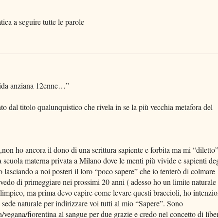
ica a seguire tutte le parole
mida anziana 12enne…”
to dal titolo qualunquistico che rivela in se la più vecchia metafora del
non ho ancora il dono di una scrittura sapiente e forbita ma mi “diletto”
a scuola materna privata a Milano dove le menti più vivide e sapienti deg
 lasciando a noi posteri il loro “poco sapere” che io tenterò di colmare
evedo di primeggiare nei prossimi 20 anni ( adesso ho un limite naturale
 olimpico, ma prima devo capire come levare questi braccioli, ho intenzi
sede naturale per indirizzare voi tutti al mio “Sapere”. Sono
a/vegana/fiorentina al sangue per due grazie e credo nel concetto di libe