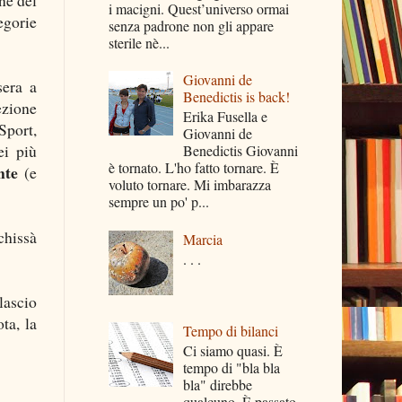
i macigni. Quest’universo ormai
egorie
senza padrone non gli appare
sterile nè...
Giovanni de
sera a
Benedictis is back!
ezione
Erika Fusella e
Sport,
Giovanni de
ei più
Benedictis Giovanni
è tornato. L'ho fatto tornare. È
nte
(e
voluto tornare. Mi imbarazza
sempre un po' p...
 chissà
Marcia
. . .
lascio
ta, la
Tempo di bilanci
Ci siamo quasi. È
tempo di "bla bla
bla" direbbe
qualcuno. È passato