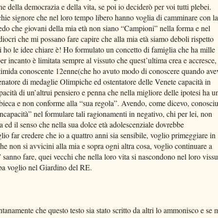
e della democrazia e della vita, se poi io deciderò per voi tutti plebei.
hie signore che nel loro tempo libero hanno voglia di camminare con la
o che giovani della mia età non siano “Campioni” nella forma e nel
ediocri che mi possano fare capire che alla mia età siamo deboli rispetto
nni ho le idee chiare è! Ho formulato un concetto di famiglia che ha mille
per incanto è limitata sempre al vissuto che quest’ultima crea e accresce,
 timida conoscente 12enne(che ho avuto modo di conoscere quando ave
enatore di medaglie Olimpiche ed ostentatore delle Venete capacità in
apacità di un’altrui pensiero e penna che nella migliore delle ipotesi ha u
à bieca e non conforme alla “sua regola”. Avendo, come dicevo, conosci
capacità” nel formulare tali ragionamenti in negativo, chi per lei, non
nza ed il senso che nella sua dolce età adolescenziale dovrebbe
o far credere che io a quattro anni sia sensibile, voglio primeggiare in
e non si avvicini alla mia e sopra ogni altra cosa, voglio continuare a
sanno fare, quei vecchi che nella loro vita si nascondono nel loro vissu
erba voglio nel Giardino del RE.
anamente che questo testo sia stato scritto da altri lo ammonisco e se 