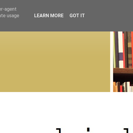
er-agent
rate usage
LEARN MORE
GOT IT