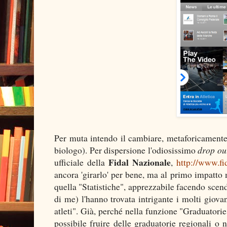
Per muta intendo il cambiare, metaforicamente,
biologo). Per dispersione l'odiosissimo
drop ou
Fidal Nazionale
ufficiale della
,
http://www.fid
ancora 'girarlo' per bene, ma al primo impatto 
quella "Statistiche", apprezzabile facendo scend
di me) l'hanno trovata intrigante i molti giova
atleti". Già, perché nella funzione "Graduatori
possibile fruire delle graduatorie regionali o 