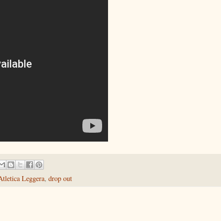
Atletica Leggera
,
drop out