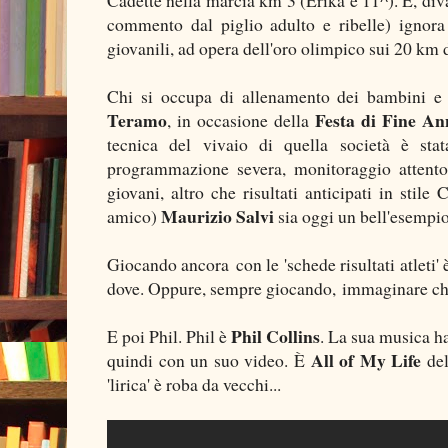
commento dal piglio adulto e ribelle) ignor
giovanili, ad opera dell'oro olimpico sui 20 km
Chi si occupa di allenamento dei bambini e d
Teramo
Festa di Fine An
, in occasione della
tecnica del vivaio di quella società è sta
programmazione severa, monitoraggio attento e
giovani, altro che risultati anticipati in stil
Maurizio Salvi
amico)
sia oggi un bell'esempio
Giocando ancora con le 'schede risultati atleti' è
dove. Oppure, sempre giocando, immaginare chi 
Phil Collins
E poi Phil. Phil è
. La sua musica h
All of My Life
quindi con un suo video. È
del
'lirica' è roba da vecchi...