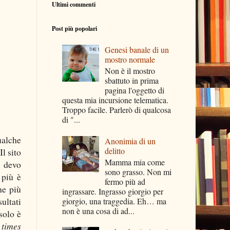
Ultimi commenti
Post più popolari
Genesi banale di un
mostro normale
Non è il mostro
sbattuto in prima
pagina l'oggetto di
questa mia incursione telematica.
Troppo facile. Parlerò di qualcosa
di "...
ualche
Anonimia di un
delitto
l sito
Mamma mia come
, devo
sono grasso. Non mi
 più è
fermo più ad
he più
ingrassare. Ingrasso giorgio per
ultati
giorgio, una traggedia. Eh… ma
non è una cosa di ad...
solo è
 times