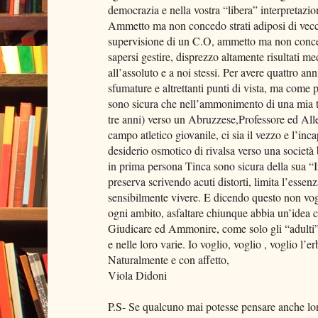
democrazia e nella vostra “libera” interpretazion
Ammetto ma non concedo strati adiposi di vecc
supervisione di un C.O, ammetto ma non conced
sapersi gestire, disprezzo altamente risultati m
all’assoluto e a noi stessi. Per avere quattro a
sfumature e altrettanti punti di vista, ma come 
sono sicura che nell’ammonimento di una mia
tre anni) verso un Abruzzese,Professore ed All
campo atletico giovanile, ci sia il vezzo e l’inc
desiderio osmotico di rivalsa verso una societ
in prima persona Tinca sono sicura della sua “In
preserva scrivendo acuti distorti, limita l’esse
sensibilmente vivere. E dicendo questo non vogli
ogni ambito, asfaltare chiunque abbia un’idea ch
Giudicare ed Ammonire, come solo gli “adulti” 
e nelle loro varie. Io voglio, voglio , voglio l’
Naturalmente e con affetto,
Viola Didoni
P.S- Se qualcuno mai potesse pensare anche lont