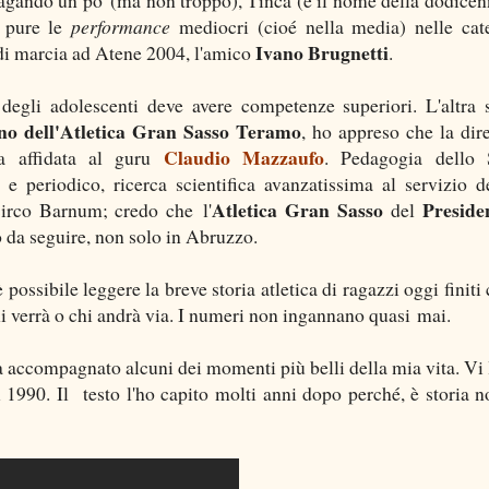
a pure le
performance
mediocri (cioé nella media) nelle cat
Ivano Brugnetti
 di marcia ad Atene 2004, l'amico
.
egli adolescenti deve avere competenze superiori. L'altra 
no dell'Atletica Gran Sasso Teramo
, ho appreso che la dir
Claudio Mazzaufo
ta affidata al guru
. Pedagogia dello 
 periodico, ricerca scientifica avanzatissima al servizio d
Atletica Gran Sasso
Preside
e Circo Barnum; credo che l'
del
 da seguire, non solo in Abruzzo.
 possibile leggere la breve storia atletica di ragazzi oggi finiti
verrà o chi andrà via. I numeri non ingannano quasi mai.
a accompagnato alcuni dei momenti più belli della mia vita. Vi 
 1990. Il testo l'ho capito molti anni dopo perché, è storia no