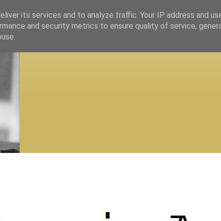
liver its services and to analyze traffic. Your IP address and us
rmance and security metrics to ensure quality of service, gene
buse.