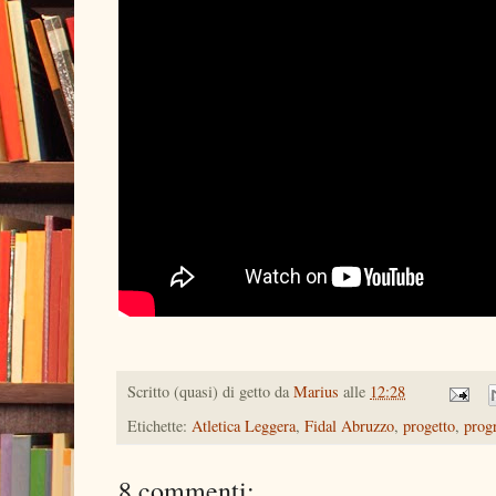
Scritto (quasi) di getto da
Marius
alle
12:28
Etichette:
Atletica Leggera
,
Fidal Abruzzo
,
progetto
,
prog
8 commenti: