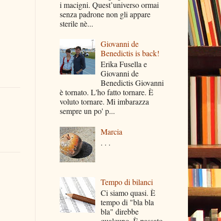
i macigni. Quest’universo ormai
senza padrone non gli appare
sterile nè...
Giovanni de
Benedictis is back!
Erika Fusella e
Giovanni de
Benedictis Giovanni
è tornato. L'ho fatto tornare. È
voluto tornare. Mi imbarazza
sempre un po' p...
Marcia
. . .
Tempo di bilanci
Ci siamo quasi. È
tempo di "bla bla
bla" direbbe
qualcuno. È passato