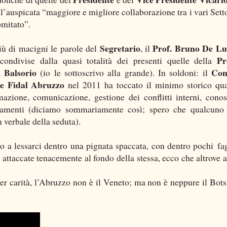
ll’auspicata “maggiore e migliore collaborazione tra i vari Setto
mitato”.
Segretario
Prof. Bruno De Lu
iù di macigni le parole del
, il
Pr
condivise dalla quasi totalità dei presenti quelle della
 Balsorio
Com
(io le sottoscrivo alla grande). In soldoni: il
e Fidal Abruzzo
nel 2011 ha toccato il minimo storico qu
azione, comunicazione, gestione dei conflitti interni, cono
lamenti (diciamo sommariamente così; spero che qualcuno
n verbale della seduta).
a lessarci dentro una pignata spaccata, con dentro pochi fag
 attaccate tenacemente al fondo della stessa, ecco che altrove 
Per carità, l’Abruzzo non è il Veneto; ma non è neppure il Bot