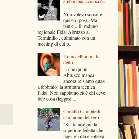
ambarabaciccicoccò..
.
Non volevo scrivere
questo post . Ma
tant'è... Il raduno
regionale Fidal Abruzzo al
Terminillo , culminato con un
meeting di cui p...
Un uccellino mi ha
detto...
... che qui in
Abruzzo manca
ancora (e siamo quasi
a febbraio) la struttura tecnica
Fidal. Non sappiamo cioè chi deve
fare cosa (leggasi ...
Camillo Campitelli,
campione del vero
"Sisifo insegna la
superiore fedeltà che
nega gli dèi e solleva