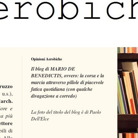
Opinioni Aerobiche
Il blog di MARIO DE
BENEDICTIS, ovvero: la corsa e la
marcia attraverso pillole di piacevole
ruzzo
fatica quotidiana (con qualche
u.s.),
divagazione a corredo)
’arch.
iore e
La foto del titolo del blog è di Paolo
na più
Dell'Elce
ettore
ili di
o
. Alla