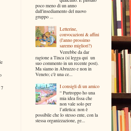
poco meno di un anno
dall'insediamento del nuovo
gruppo ...
Letterine,
convocazioni & affini
(l'anno prossimo
saremo migliori?)
Verrebbe da dar
ragione a Tinca (si legga qui un
de
suo commento in un recente post).
Ma siamo in Abruzzo e non in
Veneto; c'è una ce...
o
I consigli di un amico
 7
“ Purtroppo ho una
mia idea fissa che
non vale solo per
l’atletica: non è
possibile che lo stesso ente, con la
stessa organizzazione, ge...