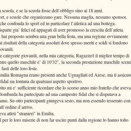
 scuola, e se la scuola fosse dell`obbligo sino ai 18 anni.
port, e scuole che organizzano gare. Nessuna maglia, nessuno sponsor,
he confonda lo sport ed in particolare l`atletica ad una bottega.
sparte gia` felici ed appagati di aver promosso la crescita dell`atleta.
he hai proposto sembra una gran bella festa, ma una regione ovviamente
ai risultati della categoria assoluti dove spesso meriti e soldi si fondono
ovanili.
 categorie giovanili, nella mia categoria, Ragazze/i il miglior tempo di
tre quello maschile e` di 10'32", la seconda prestazione maschile scen
asti delle loro feste.
Emilia Romagna erano presenti anche Uguagliati ed Arese, ma ti assicur
idal sia lontana da qualsiasi aspetto sportivo.
bito mi e` sufficiente ricordare che lo scorso anno mio fratello che aveva
 lombarda ha partecipato ad una campestre fidal che si disputava a
amo. Su otto partecipanti giungeva sesto, ma non essendo tesserato con
ll`ordine d`arrivo.
 atleti "stranieri" in Emilia.
l per le loro miserie di non far uscire punti dalla regione lo hanno tolto