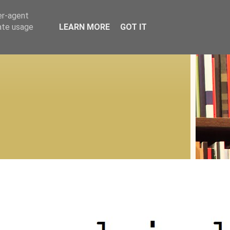
er-agent
rate usage
LEARN MORE
GOT IT