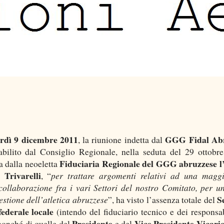
rdì 9 dicembre 2011
GGG Fidal Ab
, la riunione indetta dal
bilito dal Consiglio Regionale, nella seduta del 29 ottobre 
Fiduciaria Regionale del GGG abruzzese l
a dalla neoeletta
Trivarelli
, “
per trattare argomenti relativi ad una magg
collaborazione fra i vari Settori del nostro Comitato, per u
S
estione dell’atletica abruzzese
”, ha visto l’assenza totale del
federale locale
(intendo del fiduciario tecnico e dei responsab
Presidente
Vice Presidente Vicari
 nonché di quelle del
e del