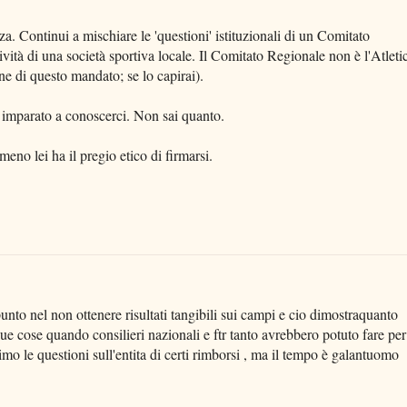
 Continui a mischiare le 'questioni' istituzionali di un Comitato
ttività di una società sportiva locale. Il Comitato Regionale non è l'Atleti
ine di questo mandato; se lo capirai).
o imparato a conoscerci. Non sai quanto.
o lei ha il pregio etico di firmarsi.
nto nel non ottenere risultati tangibili sui campi e cio dimostraquanto
e due cose quando consilieri nazionali e ftr tanto avrebbero potuto fare per
imo le questioni sull'entita di certi rimborsi , ma il tempo è galantuomo