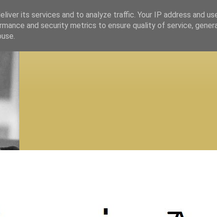
liver its services and to analyze traffic. Your IP address and us
rmance and security metrics to ensure quality of service, gene
buse.