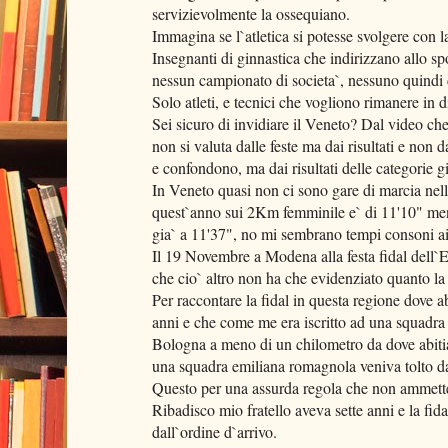
servizievolmente la ossequiano.
Immagina se l`atletica si potesse svolgere con la
Insegnanti di ginnastica che indirizzano allo s
nessun campionato di societa`, nessuno quindi c
Solo atleti, e tecnici che vogliono rimanere in di
Sei sicuro di invidiare il Veneto? Dal video c
non si valuta dalle feste ma dai risultati e non d
e confondono, ma dai risultati delle categorie gi
In Veneto quasi non ci sono gare di marcia nelle
quest`anno sui 2Km femminile e` di 11'10" men
gia` a 11'37", no mi sembrano tempi consoni ai f
Il 19 Novembre a Modena alla festa fidal dell`
che cio` altro non ha che evidenziato quanto la f
Per raccontare la fidal in questa regione dove a
anni e che come me era iscritto ad una squadra
Bologna a meno di un chilometro da dove abiti
una squadra emiliana romagnola veniva tolto da
Questo per una assurda regola che non ammetteva
Ribadisco mio fratello aveva sette anni e la fida
dall`ordine d`arrivo.