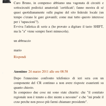
Caro Bruno, in compenso abbiamo una vagonata di circuiti e
sottocircuiti podistici amatoriali 'certificati'; fanno mostra di sé
quasi quotidianamente sulle pagine del sito federale locale (un
tempo c'erano le gare giovanili; come mai tutto questo interesse
per i 'tapascioni'?).
Evviva l'atletica di serie a (ho provato a digitare il tasto SHIFT,
ma la "a" viene sempre fuori minuscola).
un abbraccio
mario
Rispondi
Anonimo
24 marzo 2011 alle ore 08:58
Dopo l'ennesimo confronto telefonico di ieri sera con un
componente del CR continuo a non avere risposte esaurienti su
quanto chiesto.
In compenso due cose mi sono state chiarite: che "il comitato
regionale non è tenuto a dire niente a nessuno" e che "mi prude il
cxxo perche non posso più farmi chiamare presidente".