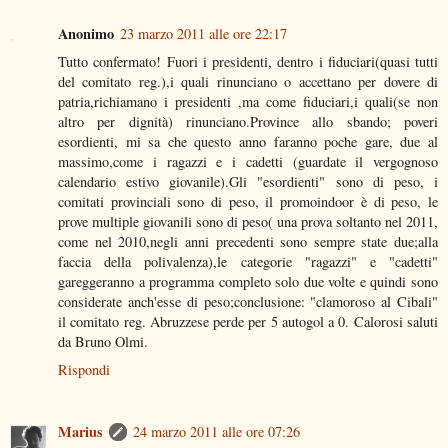
Anonimo
23 marzo 2011 alle ore 22:17
Tutto confermato! Fuori i presidenti, dentro i fiduciari(quasi tutti
del comitato reg.),i quali rinunciano o accettano per dovere di
patria,richiamano i presidenti ,ma come fiduciari,i quali(se non
altro per dignità) rinunciano.Province allo sbando; poveri
esordienti, mi sa che questo anno faranno poche gare, due al
massimo,come i ragazzi e i cadetti (guardate il vergognoso
calendario estivo giovanile).Gli "esordienti" sono di peso, i
comitati provinciali sono di peso, il promoindoor è di peso, le
prove multiple giovanili sono di peso( una prova soltanto nel 2011,
come nel 2010,negli anni precedenti sono sempre state due;alla
faccia della polivalenza),le categorie "ragazzi" e "cadetti"
gareggeranno a programma completo solo due volte e quindi sono
considerate anch'esse di peso;conclusione: "clamoroso al Cibali"
il comitato reg. Abruzzese perde per 5 autogol a 0. Calorosi saluti
da Bruno Olmi.
Rispondi
Marius
24 marzo 2011 alle ore 07:26