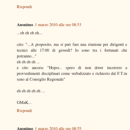
Rispondi
Anonimo
1 marzo 2010 alle ore 08:53
...eh eh eh eh...
cito: "...A proposito, ma si può fare una riunione per dirigenti e
tecnici alle 17:00 di giovedì? Io sono tra i fortunati che
potranno..."
eh eh eh eh ...
e cito ancora: "Hopss.. spero di non dover incorrere a
provvedimenti disciplinari come verbalizzato e richiesto dal F.T.in
seno al Consiglio Regionale"
eh eh eh eh eh ...
GMaK...
Rispondi
Anonimo
1 marzo 2010 alle ore 08:55