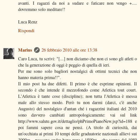
avanti. I ragazzi da noi a sudare e faticare non vengo +....
dovremmo solo meditare!!
Luca Renz
Rispondi
Marius
26 febbraio 2010 alle ore 13:38
Caro Luca, tu scrivi: "[...] non diciamo che non ci sono gli atleti o
che la generazione di oggi è peggio di quella di ieri.
Per me sono solo bagliori nostalgici di ottimi tecnici che non
hanno materia prima!!".
Il mio post ha due difetti. Il primo è che esprime opinioni. Il
secondo è che intende il mezzofondo come Atletica tout court.
L'Atletica è tante cose (discipline); non tutta l'Atletica è messa
male allo stesso modo. Però tu non darmi (darci, c'è anche
Augusto) del nostalgico d'antan ché i ragazzini italiani del 2010
sono davvero cambiati antropologicamente: vai sul link
http://www.salute.gov.it/dettaglio/phPrimoPianoNew.jsp?id=188 e
poi fammi sapere cosa ne pensi. (A titolo di curiosità, dai
un'occhiata ai primi 10 tempi delle graduatorie nazionali allievi sui
3000m - possono andar bene pure i 1500m - che vanno dal 1980