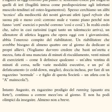
quelli di ieri (fragilità intesa come predisposizione agli infortuni
muscolo-tendinei ed osteo-legamentosi). Spesso cerchiamo un alibi
‘tecnico’ alla mediocrità dei nostri giovani atleti (quel
refrain
che
suona più o meno così: corrono male e vanno piano perché non
fanno ‘certi’ esercizi o perché corrono ‘così e cosà’). In realtà credo
che, salvo in casi rarissimi (ogni tanto un talentuccio arriva), un
allenatore di atletica leggera che opera oggi con i giovanissimi,
abbia l’oneroso compito del riabilitatore. Un riabilitatore che
avrebbe bisogno di almeno quattro ore al giorno da dedicare ai
propri allievi. (Vogliamo davvero credere che basti un’oretta e
mezza, fatta di una manciata di minuti di riscaldamento, venti minuti
di esercizietti – come li definisce qualcuno – un’altra ventina di
minuti di corsa, nelle varie modalità esecutive, e un po’ di
defaticamento (o cold-down, meglio), doccia inclusa, per fare di un
ragazzino ‘normale’ – e figlio di questa Società – un atleta con la
“A” maiuscola?).
Intanto Augusto, ex ragazzino prodigio del
running
(quanto era
forte!), continua a correre mezz’ora al giorno. E non ha podi
olimpici da inseguire. Almeno non a breve.