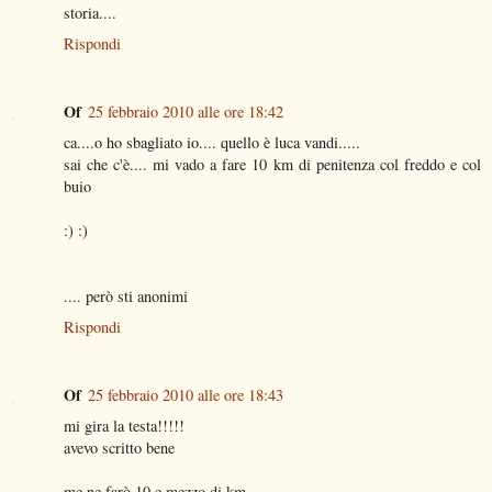
storia....
Rispondi
Of
25 febbraio 2010 alle ore 18:42
ca....o ho sbagliato io.... quello è luca vandi.....
sai che c'è.... mi vado a fare 10 km di penitenza col freddo e col
buio
:) :)
.... però sti anonimi
Rispondi
Of
25 febbraio 2010 alle ore 18:43
mi gira la testa!!!!!
avevo scritto bene
me ne farò 10 e mezzo di km