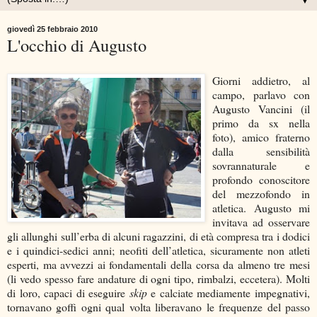
▼
giovedì 25 febbraio 2010
L'occhio di Augusto
Giorni addietro, al
campo, parlavo con
Augusto Vancini (il
primo da sx nella
foto), amico fraterno
dalla sensibilità
sovrannaturale e
profondo conoscitore
del mezzofondo in
atletica. Augusto mi
invitava ad osservare
gli allunghi sull’erba di alcuni ragazzini, di età compresa tra i dodici
e i quindici-sedici anni; neofiti dell’atletica, sicuramente non atleti
esperti, ma avvezzi ai fondamentali della corsa da almeno tre mesi
(li vedo spesso fare andature di ogni tipo, rimbalzi, eccetera). Molti
di loro, capaci di eseguire
skip
e calciate mediamente impegnativi,
tornavano goffi ogni qual volta liberavano le frequenze del passo