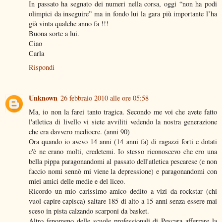
In passato ha segnato dei numeri nella corsa, oggi “non ha podi
olimpici da inseguire” ma in fondo lui la gara più importante l’ha
già vinta qualche anno fa !!!
Buona sorte a lui.
Ciao
Carla
Rispondi
Unknown
26 febbraio 2010 alle ore 05:58
Ma, io non la farei tanto tragica. Secondo me voi che avete fatto
l'atletica di livello vi siete avviliti vedendo la nostra generazione
che era davvero mediocre. (anni 90)
Ora quando io avevo 14 anni (14 anni fa) di ragazzi forti e dotati
c'è ne erano molti, credetemi. Io stesso riconoscevo che ero una
bella pippa paragonandomi al passato dell'atletica pescarese (e non
faccio nomi sennò mi viene la depressione) e paragonandomi con
miei amici delle medie e del liceo.
Ricordo un mio carissimo amico dedito a vizi da rockstar (chi
vuol capire capisca) saltare 185 di alto a 15 anni senza essere mai
sceso in pista calzando scarponi da basket.
Altro fenomeno delle scuole professionali di Pescara afferrare la