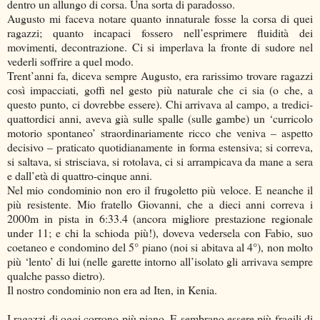
dentro un allungo di corsa. Una sorta di paradosso.
Augusto mi faceva notare quanto innaturale fosse la corsa di quei
ragazzi; quanto incapaci fossero nell’esprimere fluidità dei
movimenti, decontrazione. Ci si imperlava la fronte di sudore nel
vederli soffrire a quel modo.
Trent’anni fa, diceva sempre Augusto, era rarissimo trovare ragazzi
così impacciati, goffi nel gesto più naturale che ci sia (o che, a
questo punto, ci dovrebbe essere). Chi arrivava al campo, a tredici-
quattordici anni, aveva già sulle spalle (sulle gambe) un ‘curricolo
motorio spontaneo’ straordinariamente ricco che veniva – aspetto
decisivo – praticato quotidianamente in forma estensiva; si correva,
si saltava, si strisciava, si rotolava, ci si arrampicava da mane a sera
e dall’età di quattro-cinque anni.
Nel mio condominio non ero il frugoletto più veloce. E neanche il
più resistente. Mio fratello Giovanni, che a dieci anni correva i
2000m in pista in 6:33.4 (ancora migliore prestazione regionale
under 11; e chi la schioda più!), doveva vedersela con Fabio, suo
coetaneo e condomino del 5° piano (noi si abitava al 4°), non molto
più ‘lento’ di lui (nelle garette intorno all’isolato gli arrivava sempre
qualche passo dietro).
Il nostro condominio non era ad Iten, in Kenia.
I ragazzi di oggi corrono più piano. E sembrano essere più fragili di