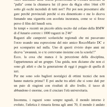
"palla" come la chiamava lui (il peso da 4kg)a oltre 14mt e30
sotto gli occhi increduli di tutti noi!! Per poi non presentarsi alle
gare perchè provinciali perchè si era dimenticato e me lo diceva
fumando una sigaretta con assoluta incuranza, come se si fosse
perso il film del lunedì sera.
In tempi + recenti un piccolo atleta uscito dal cofano della BMW
di d'Amario correre i 1000 ragazzi in 2'46"
Ragazzi alle campestri scolastiche regionali che mi passavano
l'orzo usando una espressione del mio amico RoccoMario DC e
poi scomparire nel nulla. Uno di questi rivisto dopo anni mi
diceva "awauuuà, io e te correvamo insieme con la scuola!!"
Ecco, la cosa che manca è la percezione della disciplina,
l'appartenenza ad un gruppo. Una guida, non diciamo che non ci
sono gli atleti o che la generazione di oggi è peggio di quella di
ieri.
Per me sono solo bagliori nostalgici di ottimi tecnici che non
hanno materia prima!! E poi anche tra atleti che si sono dati per
un paio di stagioni con risultati di alto livello, il tasso di
abbandono è enorme, con il cruciare l'età universitaria.
Insomma, i ragazzi sono sempre uguali, il mondo intorno è
evoluto, l'atletica è rimasta ferma agli anni 70, il mondo è andato