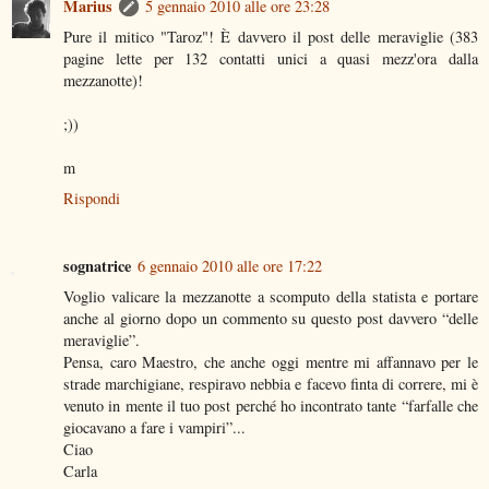
Marius
5 gennaio 2010 alle ore 23:28
Pure il mitico "Taroz"! È davvero il post delle meraviglie (383
pagine lette per 132 contatti unici a quasi mezz'ora dalla
mezzanotte)!
;))
m
Rispondi
sognatrice
6 gennaio 2010 alle ore 17:22
Voglio valicare la mezzanotte a scomputo della statista e portare
anche al giorno dopo un commento su questo post davvero “delle
meraviglie”.
Pensa, caro Maestro, che anche oggi mentre mi affannavo per le
strade marchigiane, respiravo nebbia e facevo finta di correre, mi è
venuto in mente il tuo post perché ho incontrato tante “farfalle che
giocavano a fare i vampiri”...
Ciao
Carla