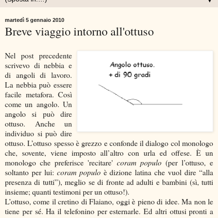
▼
martedì 5 gennaio 2010
Breve viaggio intorno all'ottuso
Nel post precedente
scrivevo di nebbia e
di angoli di lavoro.
La nebbia può essere
facile metafora. Così
come un angolo. Un
angolo si può dire
ottuso. Anche un
individuo si può dire
ottuso. L’ottuso spesso è grezzo e confonde il dialogo col monologo
che, sovente, viene imposto all’altro con urla ed offese. È un
monologo che preferisce 'recitare'
coram populo
(per l’ottuso, e
soltanto per lui:
coram populo
è dizione latina che vuol dire “alla
presenza di tutti”), meglio se di fronte ad adulti e bambini (sì, tutti
insieme; quanti testimoni per un ottuso!).
L’ottuso, come il cretino di Flaiano, oggi è pieno di idee. Ma non le
tiene per sé. Ha il telefonino per esternarle. Ed altri ottusi pronti a