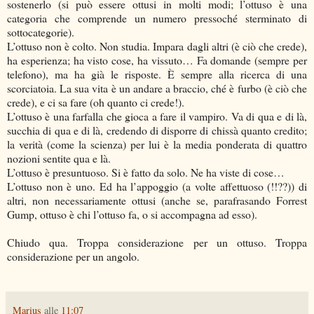
sostenerlo (si può essere ottusi in molti modi; l’ottuso è una
categoria che comprende un numero pressoché sterminato di
sottocategorie).
L’ottuso non è colto. Non studia. Impara dagli altri (è ciò che crede),
ha esperienza; ha visto cose, ha vissuto… Fa domande (sempre per
telefono), ma ha già le risposte. È sempre alla ricerca di una
scorciatoia. La sua vita è un andare a braccio, ché è furbo (è ciò che
crede), e ci sa fare (oh quanto ci crede!).
L’ottuso è una farfalla che gioca a fare il vampiro. Va di qua e di là,
succhia di qua e di là, credendo di disporre di chissà quanto credito;
la verità (come la scienza) per lui è la media ponderata di quattro
nozioni sentite qua e là.
L’ottuso è presuntuoso. Si è fatto da solo. Ne ha viste di cose…
L’ottuso non è uno. Ed ha l’appoggio (a volte affettuoso (!!??)) di
altri, non necessariamente ottusi (anche se, parafrasando Forrest
Gump, ottuso è chi l’ottuso fa, o si accompagna ad esso).
Chiudo qua. Troppa considerazione per un ottuso. Troppa
considerazione per un angolo.
Marius
alle
11:07