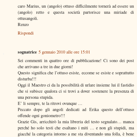
caro Marius, un (angolo) ottuso difficilmente tornerà ad essere un
(angolo) retto e questa società partorisce una miriade di
ottusangoli.
Renzo
Rispondi
sognatrice
5 gennaio 2010 alle ore 15:01
Sei commenti in quattro ore di pubblicazione! Ci sono dei post
che arrivano a tre in due giorni!
Questo significa che l’ottuso esiste, eccome se esiste e soprattutto
disturba!!!
Oggi il Maestro ci da la possibilità di urlare insieme lui il fastidio
che si subisce qualora ci si trovi a dover sostenere la presenza di
una persona stupida.
E’ li sempre, te la ritrovi ovunque …
Peccato dopo gli angoli dedicati ad Erika questo dell’ottuso
offende ogni goniometro!!!
Grazie Gis, arricchirò la mia libreria del testo segnalato… manca
perché ho solo testi che esaltano i miti … e non gli stupidi, ma
giacché la categoria intorno a me sta diventando una folla, è bene