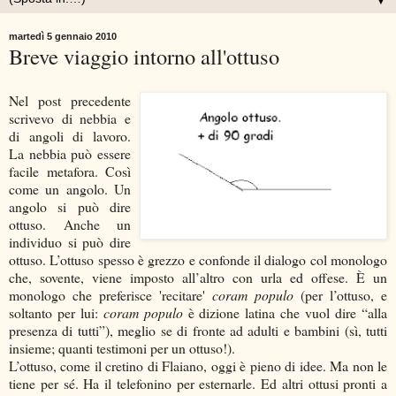
▼
martedì 5 gennaio 2010
Breve viaggio intorno all'ottuso
Nel post precedente
scrivevo di nebbia e
di angoli di lavoro.
La nebbia può essere
facile metafora. Così
come un angolo. Un
angolo si può dire
ottuso. Anche un
individuo si può dire
ottuso. L’ottuso spesso è grezzo e confonde il dialogo col monologo
che, sovente, viene imposto all’altro con urla ed offese. È un
monologo che preferisce 'recitare'
coram populo
(per l’ottuso, e
soltanto per lui:
coram populo
è dizione latina che vuol dire “alla
presenza di tutti”), meglio se di fronte ad adulti e bambini (sì, tutti
insieme; quanti testimoni per un ottuso!).
L’ottuso, come il cretino di Flaiano, oggi è pieno di idee. Ma non le
tiene per sé. Ha il telefonino per esternarle. Ed altri ottusi pronti a