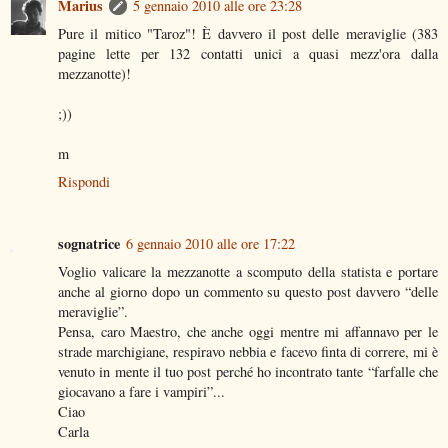
Marius
5 gennaio 2010 alle ore 23:28
Pure il mitico "Taroz"! È davvero il post delle meraviglie (383
pagine lette per 132 contatti unici a quasi mezz'ora dalla
mezzanotte)!
;))
m
Rispondi
sognatrice
6 gennaio 2010 alle ore 17:22
Voglio valicare la mezzanotte a scomputo della statista e portare
anche al giorno dopo un commento su questo post davvero “delle
meraviglie”.
Pensa, caro Maestro, che anche oggi mentre mi affannavo per le
strade marchigiane, respiravo nebbia e facevo finta di correre, mi è
venuto in mente il tuo post perché ho incontrato tante “farfalle che
giocavano a fare i vampiri”...
Ciao
Carla