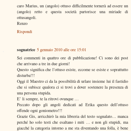
caro Marius, un (angolo) ottuso difficilmente tornerà ad essere un
(angolo) retto e questa società partorisce una miriade di
ottusangoli.
Renzo
Rispondi
sognatrice
5 gennaio 2010 alle ore 15:01
Sei commenti in quattro ore di pubblicazione! Ci sono dei post
che arrivano a tre in due giorni!
Questo significa che l’ottuso esiste, eccome se esiste e soprattutto
disturba!!!
Oggi il Maestro ci da la possibilità di urlare insieme lui il fastidio
che si subisce qualora ci si trovi a dover sostenere la presenza di
una persona stupida.
E’ li sempre, te la ritrovi ovunque …
Peccato dopo gli angoli dedicati ad Erika questo dell’ottuso
offende ogni goniometro!!!
Grazie Gis, arricchirò la mia libreria del testo segnalato… manca
perché ho solo testi che esaltano i miti … e non gli stupidi, ma
giacché la categoria intorno a me sta diventando una folla, è bene