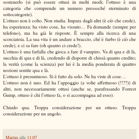
sostenerlo (si può essere ottusi in molti modi; l’ottuso è una
categoria che comprende un numero pressoché sterminato di
sottocategorie).
L’ottuso non è colto. Non studia. Impara dagli altri (è ciò che crede),
ha esperienza; ha visto cose, ha vissuto… Fa domande (sempre per
telefono), ma ha già le risposte. È sempre alla ricerca di una
scorciatoia. La sua vita è un andare a braccio, ché è furbo (è ciò che
crede), e ci sa fare (oh quanto ci crede!).
L’ottuso è una farfalla che gioca a fare il vampiro. Va di qua e di là,
succhia di qua e di là, credendo di disporre di chissà quanto credito;
la verità (come la scienza) per lui è la media ponderata di quattro
nozioni sentite qua e là.
L’ottuso è presuntuoso. Si è fatto da solo. Ne ha viste di cose…
L’ottuso non è uno. Ed ha l’appoggio (a volte affettuoso (!!??)) di
altri, non necessariamente ottusi (anche se, parafrasando Forrest
Gump, ottuso è chi l’ottuso fa, o si accompagna ad esso).
Chiudo qua. Troppa considerazione per un ottuso. Troppa
considerazione per un angolo.
Marius
alle
11:07