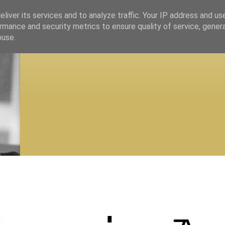
liver its services and to analyze traffic. Your IP address and us
rmance and security metrics to ensure quality of service, gene
buse.