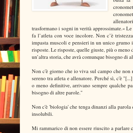
cronomet
cronomet
allenato
trasformano i sogni in verità approssimate.« Le
fa l’atleta con voce incolore. Non c’è tristez
impasta muscoli e pensieri in un unico grumo i
risposte. Le risposte, quelle giuste, più o meno
un’altra storia, che avrà comunque bisogno di alt
Non c'è giorno che io viva sul campo che non r
sereno tra atleta e allenatore. Perché sì, c'è "[.
o meno definitive, arrivano sempre qualche pa
bisogno di altre parole."
Non c'è 'biologia' che tenga dinanzi alla parol
insolubili.
Mi rammarico di non essere riuscito a parlare c