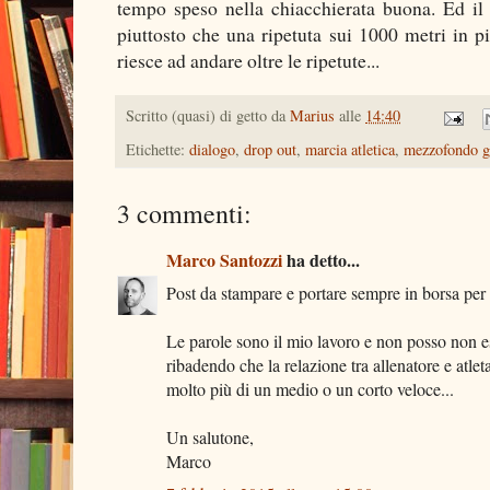
tempo speso nella chiacchierata buona. Ed il
piuttosto che una ripetuta sui 1000 metri in pi
riesce ad andare oltre le ripetute...
Scritto (quasi) di getto da
Marius
alle
14:40
Etichette:
dialogo
,
drop out
,
marcia atletica
,
mezzofondo g
3 commenti:
Marco Santozzi
ha detto...
Post da stampare e portare sempre in borsa per r
Le parole sono il mio lavoro e non posso non ess
ribadendo che la relazione tra allenatore e atl
molto più di un medio o un corto veloce...
Un salutone,
Marco