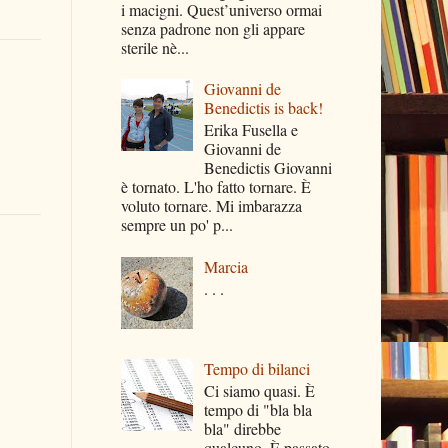
i macigni. Quest’universo ormai
senza padrone non gli appare
sterile nè...
Giovanni de
Benedictis is back!
Erika Fusella e
Giovanni de
Benedictis Giovanni
è tornato. L'ho fatto tornare. È
voluto tornare. Mi imbarazza
sempre un po' p...
Marcia
. . .
Tempo di bilanci
Ci siamo quasi. È
tempo di "bla bla
bla" direbbe
qualcuno. È passato