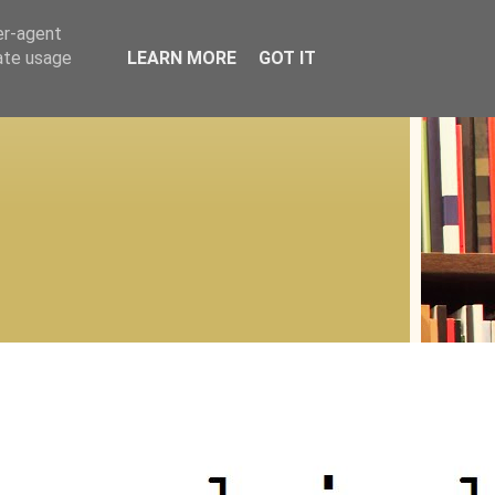
er-agent
rate usage
LEARN MORE
GOT IT