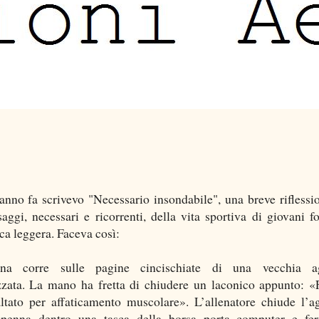
nno fa scrivevo "Necessario insondabile", una breve riflessi
saggi, necessari e ricorrenti, della vita sportiva di giovani fo
ica leggera. Faceva così:
na corre sulle pagine cincischiate di una vecchia a
zzata. La mano ha fretta di chiudere un laconico appunto: 
ltato per affaticamento muscolare». L’allenatore chiude l’a
 penna dentro una tasca della borsa porta computer e fe