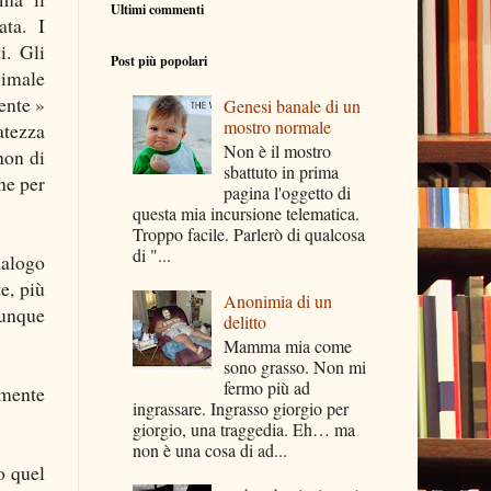
Ultimi commenti
ata. I
i. Gli
Post più popolari
simale
ente »
Genesi banale di un
mostro normale
atezza
Non è il mostro
non di
sbattuto in prima
ne per
pagina l'oggetto di
questa mia incursione telematica.
Troppo facile. Parlerò di qualcosa
di "...
ialogo
te, più
Anonimia di un
munque
delitto
Mamma mia come
sono grasso. Non mi
fermo più ad
emente
ingrassare. Ingrasso giorgio per
giorgio, una traggedia. Eh… ma
non è una cosa di ad...
o quel