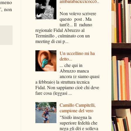
ambarabaciccicoccò..
i meno
.
', non
Non volevo scrivere
questo post . Ma
tant'è... Il raduno
regionale Fidal Abruzzo al
Terminillo , culminato con un
meeting di cui p...
Un uccellino mi ha
detto...
... che qui in
Abruzzo manca
ancora (e siamo quasi
a febbraio) la struttura tecnica
Fidal. Non sappiamo cioè chi deve
fare cosa (leggasi ...
Camillo Campitelli,
campione del vero
"Sisifo insegna la
superiore fedeltà che
nega gli dèi e solleva