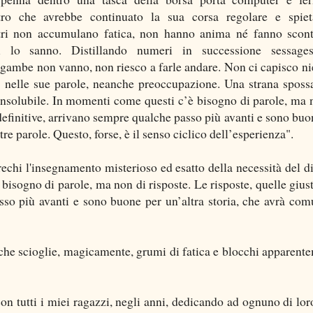
ro che avrebbe continuato la sua corsa regolare e spiet
ri non accumulano fatica, non hanno anima né fanno scont
ri lo sanno. Distillando numeri in successione sessage
 gambe non vanno, non riesco a farle andare. Non ci capisco ni
za nelle sue parole, neanche preoccupazione. Una strana sposs
nsolubile. In momenti come questi c’è bisogno di parole, ma 
 definitive, arrivano sempre qualche passo più avanti e sono buo
re parole. Questo, forse, è il senso ciclico dell’esperienza".
echi l'insegnamento misterioso ed esatto della necessità del d
..] bisogno di parole, ma non di risposte. Le risposte, quelle gius
sso più avanti e sono buone per un’altra storia, che avrà co
a che scioglie, magicamente, grumi di fatica e blocchi apparent
on tutti i miei ragazzi, negli anni, dedicando ad ognuno di lor