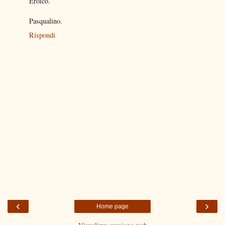
Eroico.
Pasqualino.
Rispondi
‹
›
Home page