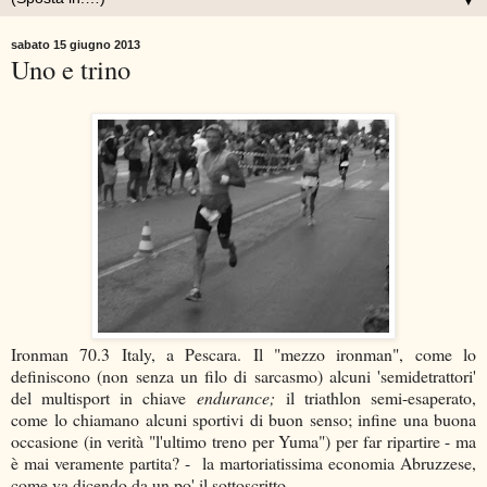
▼
sabato 15 giugno 2013
Uno e trino
Ironman 70.3 Italy, a Pescara. Il "mezzo ironman", come lo
definiscono (non senza un filo di sarcasmo) alcuni 'semidetrattori'
del multisport in chiave
endurance;
il triathlon semi-esaperato,
come lo chiamano alcuni sportivi di buon senso; infine una buona
occasione (in verità "l'ultimo treno per Yuma") per far ripartire - ma
è mai veramente partita? - la martoriatissima economia Abruzzese,
come va dicendo da un po' il sottoscritto.