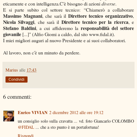
eticamente e con intelligenza.C'è bisogno di azioni
diverse
.
E si parte subito col settore tecnico: “Chiamerò a collaborare
Massimo Magnani
Direttore tecnico organizzativo
, che sarà il
,
Nicola Silvaggi
Direttore tecnico per la ricerca
, che sarà il
, e
Stefano Baldini
responsabilità del settore
, a cui affideremo la
giovanile
[...]" (Alfio Giomi a caldo, dal sito www.fidal.it).
I miei migliori auguri al nuovo Presidente e ai suoi collaboratori.
Al lavoro, non c'è un minuto da perdere.
Marius
alle
17:43
Condividi
6 commenti:
Enrico VIVIAN
2 dicembre 2012 alle ore 19:12
un consiglio solo sulla cravatta ... vd. foto Giancarlo COLOMBO
@FIDAL
... che a sto punto è un portafortuna!
Rispondi