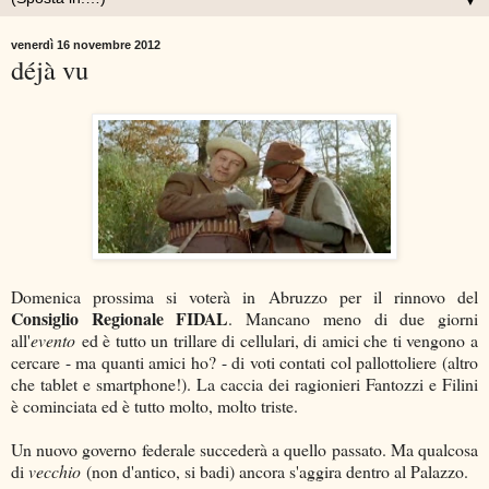
▼
venerdì 16 novembre 2012
déjà vu
Domenica prossima si voterà in Abruzzo per il rinnovo del
Consiglio Regionale FIDAL
. Mancano meno di due giorni
all'
evento
ed è tutto un trillare di cellulari, di amici che ti vengono a
cercare - ma quanti amici ho? - di voti contati col pallottoliere (altro
che tablet e smartphone!). La caccia dei ragionieri Fantozzi e Filini
è cominciata ed è tutto molto, molto triste.
Un nuovo governo federale succederà a quello passato. Ma qualcosa
di
vecchio
(non d'antico, si badi) ancora s'aggira dentro al Palazzo.