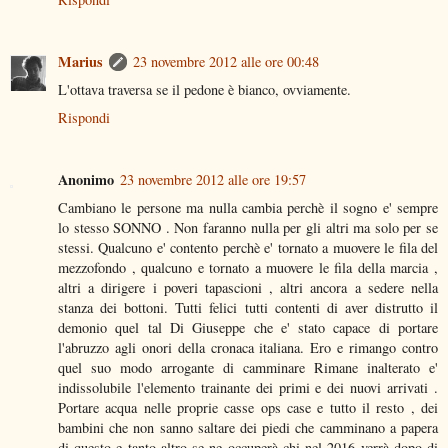
Marius
23 novembre 2012 alle ore 00:48
L'ottava traversa se il pedone è bianco, ovviamente.
Rispondi
Anonimo
23 novembre 2012 alle ore 19:57
Cambiano le persone ma nulla cambia perchè il sogno e' sempre
lo stesso SONNO . Non faranno nulla per gli altri ma solo per se
stessi. Qualcuno e' contento perchè e' tornato a muovere le fila del
mezzofondo , qualcuno e tornato a muovere le fila della marcia ,
altri a dirigere i poveri tapascioni , altri ancora a sedere nella
stanza dei bottoni. Tutti felici tutti contenti di aver distrutto il
demonio quel tal Di Giuseppe che e' stato capace di portare
l'abruzzo agli onori della cronaca italiana. Ero e rimango contro
quel suo modo arrogante di camminare Rimane inalterato e'
indissolubile l'elemento trainante dei primi e dei nuovi arrivati .
Portare acqua nelle proprie casse ops case e tutto il resto , dei
bambini che non sanno saltare dei piedi che camminano a papera
di questo e tanto altro se ne occuperà chi nel 2016 verrà dopo di