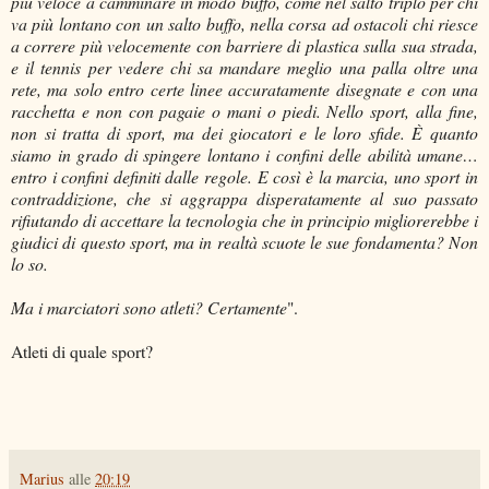
più veloce a camminare in modo buffo, come nel salto triplo per chi
va più lontano con un salto buffo, nella corsa ad ostacoli chi riesce
a correre più velocemente con barriere di plastica sulla sua strada,
e il tennis per vedere chi sa mandare meglio una palla oltre una
rete, ma solo entro certe linee accuratamente disegnate e con una
racchetta e non con pagaie o mani o piedi. Nello sport, alla fine,
non si tratta di sport, ma dei giocatori e le loro sfide. È quanto
siamo in grado di spingere lontano i confini delle abilità umane…
entro i confini definiti dalle regole. E così è la marcia, uno sport in
contraddizione, che si aggrappa disperatamente al suo passato
rifiutando di accettare la tecnologia che in principio migliorerebbe i
giudici di questo sport, ma in realtà scuote le sue fondamenta? Non
lo so.
Ma i marciatori sono atleti? Certamente
".
Atleti di quale sport?
Marius
alle
20:19