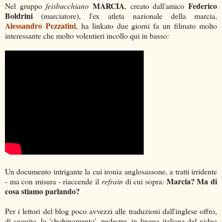
MARCIA
Federico
Nel gruppo
feisbucchiano
, creato dall'amico
Boldrini
(marciatore), l'ex atleta nazionale della marcia,
Alessandro Pezzatini
, ha linkato due giorni fa un filmato molto
interessante che molto volentieri incollo qui in basso:
Un documento intrigante la cui ironia anglosassone, a tratti irridente
Marcia? Ma di
- ma con misura - riaccende il
refrain
di cui sopra:
cosa stiamo parlando?
Per i lettori del blog poco avvezzi alle traduzioni dall'inglese offro,
di seguito, lo 'sbobinamento', pedestre, in lingua italiana del video