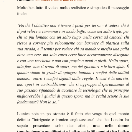
Molto ben fatto il video, molto realistico e simpatico il messaggio
finale:
"Perché l’obiettivo non è tenere i piedi per terra – è vedere chi è
il più veloce a camminare in modo buffo, come nel salto triplo per
chi va più lontano con un salto buffo, nella corsa ad ostacoli chi
riesce a correre più velocemente con barriere di plastica sulla
sua strada, e il tennis per vedere chi sa mandare meglio una palla
oltre una rete, ma solo entro certe linee accuratamente disegnate
e con una racchetta e non con pagaie o mani o piedi. Nello sport,
alla fine, non si tratta di sport, ma dei giocatori e le loro sfide. È
quanto siamo in grado di spingere lontano i confini delle abilità
umane… entro i confini definiti dalle regole. E così è la marcia,
uno sport in contraddizione, che si aggrappa disperatamente al
suo passato rifiutando di accettare la tecnologia che in principio
migliorerebbe i giudici di questo sport, ma in realtà scuote le sue
fondamenta? Non lo so."
L'unica nota un po' stonata è il fatto che venga da quel monto
definito "intrigante e ironico anglosassone" che ha Londra ha
una nelle donne
saputo presentare solo due atleti,
(puntualmente qualificata) e l'altro nella 50 uomini (fra l'altro