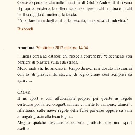
Conosco persone che nelle massime di Giulio Andreotti ritrovano
il proprio pensiero, la differenza sta sempre in chi le attua e in chi
ha il coraggio di metterci la faccia.
"A parlare male degli altri si fa peccato, ma spesso si indovina."
Rispondi
Anonimo
30 ottobre 2012 alle ore 14:54
''...nella corsa ad ostacoli chi riesce a correre più velocemente con
barriere di plastica sulla sua strada...''
Meno male che ho smesso in tempo da aver mai dovuto misurarmi
con hs di plastica...le stecche di legno erano così semplici da
aprire.....
GMAK
Il ns sport è così affascinante proprio per queste ns regole
certe...se poi la tecnologia\businnes ci mette lo zampino, ahinoi...
riflettiamo sulle nuove regole delle false partenze oppure su salti
allungati grazie alla tecnologia....
Meglio qualche discussione colorita piuttosto che uno sport
asettico.