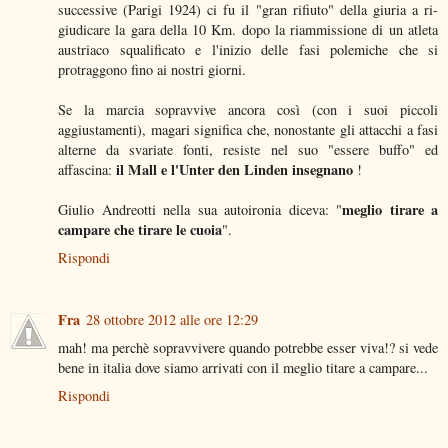
successive (Parigi 1924) ci fu il "gran rifiuto" della giuria a ri-
giudicare la gara della 10 Km. dopo la riammissione di un atleta
austriaco squalificato e l'inizio delle fasi polemiche che si
protraggono fino ai nostri giorni.
Se la marcia sopravvive ancora così (con i suoi piccoli
aggiustamenti), magari significa che, nonostante gli attacchi a fasi
alterne da svariate fonti, resiste nel suo "essere buffo" ed
il Mall e l'Unter den Linden insegnano
affascina:
!
meglio tirare a
Giulio Andreotti nella sua autoironia diceva: "
campare che tirare le cuoia
".
Rispondi
Fra
28 ottobre 2012 alle ore 12:29
mah! ma perchè sopravvivere quando potrebbe esser viva!? si vede
bene in italia dove siamo arrivati con il meglio titare a campare...
Rispondi