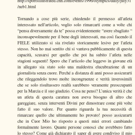
http://sportsillustrated.cnn.com/events/1996/olympics/daily/july31
/neb1.html
Tornando a cose più serie, chiedendo il permesso all'atleta
interessato nell'articolo, voglio solo rimarcarti come a volte chi
“pensa diversamente da te” possa evidentemente “avere sbagliato “
inconsapevolmente per il bene degli interessati, ma così facendo il
FIELE utilizzato si sia rivelato storicamente lesivo per l'atleta
stesso. Non ho mai sentito chi si vantava pubblicamente di questa
capacità, scusarsi per quello che poi ha subito l’atleta nelle
stagioni seguenti! Spero che l’articolo che leggevo in giovane età
in allegato sia stato solo una maldestra elucubrazione di un
giornalista senza cuore. Perché a distanza di anni posso assicurarti
che rileggendolo trovo molte incongruenze e verità inverosimili
che se solo risultassero realtà sarebbero veramente preoccupanti
per la Marcia e il suo giudizio. Cosa ne pensi? L’unica verità è che
un atleta di questa caratura non aveva bisogno di altro che
gareggiare, senza interventi Divini per dimostrare come più volte
fatto il suo valore. Per quanto riguarda la tua necessità di
rimarcare quello che ultimamente ho provato! posso assicurarti
che in Cuor Mio ho risposto a questi miei errori cambiando
formalmente lavoro. Quante persone conosci che avrebbero fatto
lo stesso? Come già dichiarato il saper di avere condiviso il mio