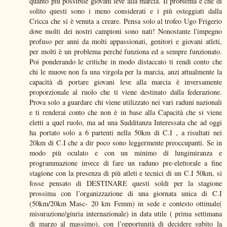
quanto più possibile giovani leve alla marcia. Il problema è che di
solito questi sono i meno considerati e i più osteggiati dalla
Cricca che si è venuta a creare. Pensa solo al trofeo Ugo Frigerio
dove molti dei nostri campioni sono nati! Nonostante l'impegno
profuso per anni da molti appassionati, genitori e giovani atleti,
per molti è un problema perché funziona ed a sempre funzionato.
Poi ponderando le critiche in modo distaccato ti rendi conto che
chi le muove non fa una virgola per la marcia, anzi attualmente la
capacità di portare giovani leve alla marcia è inversamente
proporzionale al ruolo che ti viene destinato dalla federazione.
Prova solo a guardare chi viene utilizzato nei vari raduni nazionali
e ti renderai conto che non è in base alla Capacità che si viene
eletti a quel ruolo, ma ad una Sudditanza Interessata che ad oggi
ha portato solo a 6 partenti nella 50km di C.I , a risultati nei
20km di C.I che a dir poco sono leggermente preoccupanti. Se in
modo più oculato e con un minimo di lungimiranza e
programmazione invece di fare un raduno pre-elettorale a fine
stagione con la presenza di più atleti e tecnici di un C.I 50km, si
fosse pensato di DESTINARE questi soldi per la stagione
prossima con l’organizzazione di una giornata unica di C.I
(50km/20km Masc- 20 km Femm) in sede e contesto ottimale(
misurazione/giuria internazionale) in data utile ( prima settimana
di marzo al massimo), con l’opportunità di decidere subito la