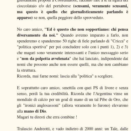
(scusami, veramente scusami,
cioccolataio e/o del portaborse
ma questo è quello che giornalisticamente parlando è
apparso)
se non, quella peggiore dello sprovveduto.
"Ed è questo che non sopportiamo: chi pensa
No caro amico,
diversamente da noi."
Quando avremo imparato a farlo, non
spenderemo e spanderemo 50 righe di fiele parlando di "Cricca" e
"politica sportiva" per poi concludere solo con i punti 1), 2) e 3)
che magari sono veramente interessanti e l'unico messaggio serio
non da polpetta avvelenata
e "
" che hai lanciato, indipendente dai
nomi che possono anche non essere quelli, ma che non cambiano
la struttura.
Ricorda, mai farne nomi: lascia alla "politica" a scegliere.
E soprattutto caro amico, smettila con quei PS di livore e senza
senso, perdi la tua credibilità. Ricorda che l'Argentina vinse un
mondiale di calcio per un goal di mano di un tal Pibe de Oro, che
gli "ironici anglosassoni" (allora veramente lo furono) elevarono
mano di Dio
alla
.
Magari tu diresti che erra combine !
Tralascio Andreotti, e vado indietro di 2000 anni: un Tale, dalle