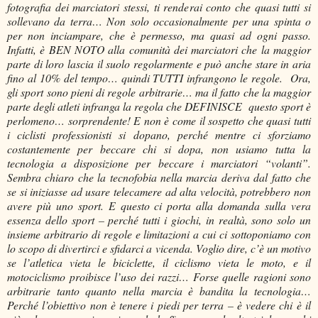
fotografia dei marciatori stessi, ti renderai conto che quasi tutti si
sollevano da terra… Non solo occasionalmente per una spinta o
per non inciampare, che è permesso, ma quasi ad ogni passo.
Infatti, è BEN NOTO alla comunità dei marciatori che la maggior
parte di loro lascia il suolo regolarmente e può anche stare in aria
fino al 10% del tempo… quindi TUTTI infrangono le regole. Ora,
gli sport sono pieni di regole arbitrarie… ma il fatto che la maggior
parte degli atleti infranga la regola che DEFINISCE questo sport è
perlomeno… sorprendente! E non è come il sospetto che quasi tutti
i ciclisti professionisti si dopano, perché mentre ci sforziamo
costantemente per beccare chi si dopa, non usiamo tutta la
tecnologia a disposizione per beccare i marciatori “volanti”.
Sembra chiaro che la tecnofobia nella marcia deriva dal fatto che
se si iniziasse ad usare telecamere ad alta velocità, potrebbero non
avere più uno sport. E questo ci porta alla domanda sulla vera
essenza dello sport – perché tutti i giochi, in realtà, sono solo un
insieme arbitrario di regole e limitazioni a cui ci sottoponiamo con
lo scopo di divertirci e sfidarci a vicenda. Voglio dire, c’è un motivo
se l’atletica vieta le biciclette, il ciclismo vieta le moto, e il
motociclismo proibisce l’uso dei razzi… Forse quelle ragioni sono
arbitrarie tanto quanto nella marcia è bandita la tecnologia…
Perché l’obiettivo non è tenere i piedi per terra – è vedere chi è il