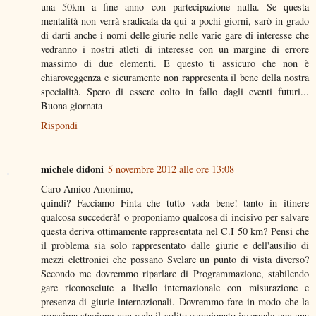
una 50km a fine anno con partecipazione nulla. Se questa
mentalità non verrà sradicata da qui a pochi giorni, sarò in grado
di darti anche i nomi delle giurie nelle varie gare di interesse che
vedranno i nostri atleti di interesse con un margine di errore
massimo di due elementi. E questo ti assicuro che non è
chiaroveggenza e sicuramente non rappresenta il bene della nostra
specialità. Spero di essere colto in fallo dagli eventi futuri...
Buona giornata
Rispondi
michele didoni
5 novembre 2012 alle ore 13:08
Caro Amico Anonimo,
quindi? Facciamo Finta che tutto vada bene! tanto in itinere
qualcosa succederà! o proponiamo qualcosa di incisivo per salvare
questa deriva ottimamente rappresentata nel C.I 50 km? Pensi che
il problema sia solo rappresentato dalle giurie e dell'ausilio di
mezzi elettronici che possano Svelare un punto di vista diverso?
Secondo me dovremmo riparlare di Programmazione, stabilendo
gare riconosciute a livello internazionale con misurazione e
presenza di giurie internazionali. Dovremmo fare in modo che la
prossima stagione non veda il solito campionato invernale con una