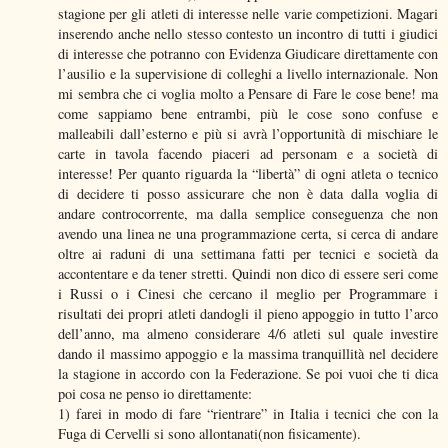
stagione per gli atleti di interesse nelle varie competizioni. Magari
inserendo anche nello stesso contesto un incontro di tutti i giudici
di interesse che potranno con Evidenza Giudicare direttamente con
l’ausilio e la supervisione di colleghi a livello internazionale. Non
mi sembra che ci voglia molto a Pensare di Fare le cose bene! ma
come sappiamo bene entrambi, più le cose sono confuse e
malleabili dall’esterno e più si avrà l’opportunità di mischiare le
carte in tavola facendo piaceri ad personam e a società di
interesse! Per quanto riguarda la “libertà” di ogni atleta o tecnico
di decidere ti posso assicurare che non è data dalla voglia di
andare controcorrente, ma dalla semplice conseguenza che non
avendo una linea ne una programmazione certa, si cerca di andare
oltre ai raduni di una settimana fatti per tecnici e società da
accontentare e da tener stretti. Quindi non dico di essere seri come
i Russi o i Cinesi che cercano il meglio per Programmare i
risultati dei propri atleti dandogli il pieno appoggio in tutto l’arco
dell’anno, ma almeno considerare 4/6 atleti sul quale investire
dando il massimo appoggio e la massima tranquillità nel decidere
la stagione in accordo con la Federazione. Se poi vuoi che ti dica
poi cosa ne penso io direttamente:
1) farei in modo di fare “rientrare” in Italia i tecnici che con la
Fuga di Cervelli si sono allontanati(non fisicamente).