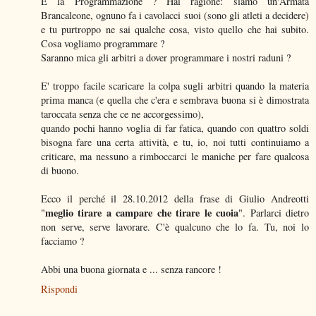
E la Programmazione ? Hai ragione: siamo un'Armata
Brancaleone, ognuno fa i cavolacci suoi (sono gli atleti a decidere)
e tu purtroppo ne sai qualche cosa, visto quello che hai subito.
Cosa vogliamo programmare ?
Saranno mica gli arbitri a dover programmare i nostri raduni ?
E' troppo facile scaricare la colpa sugli arbitri quando la materia
prima manca (e quella che c'era e sembrava buona si è dimostrata
taroccata senza che ce ne accorgessimo),
quando pochi hanno voglia di far fatica, quando con quattro soldi
bisogna fare una certa attività, e tu, io, noi tutti continuiamo a
criticare, ma nessuno a rimboccarci le maniche per fare qualcosa
di buono.
Ecco il perché il 28.10.2012 della frase di Giulio Andreotti
meglio tirare a campare che tirare le cuoia
"
". Parlarci dietro
non serve, serve lavorare. C'è qualcuno che lo fa. Tu, noi lo
facciamo ?
Abbi una buona giornata e ... senza rancore !
Rispondi