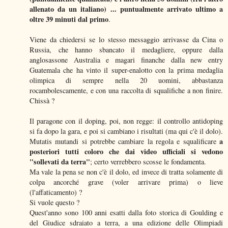
allenato da un italiano) ... puntualmente arrivato ultimo a
oltre 39 minuti dal primo
.
Viene da chiedersi se lo stesso messaggio arrivasse da Cina o
Russia, che hanno sbancato il medagliere, oppure dalla
anglosassone Australia e magari finanche dalla new entry
Guatemala che ha vinto il super-enalotto con la prima medaglia
olimpica di sempre nella 20 uomini, abbastanza
rocambolescamente, e con una raccolta di squalifiche a non finire.
Chissà ?
Il paragone con il doping, poi, non regge: il controllo antidoping
si fa dopo la gara, e poi si cambiano i risultati (ma qui c'è il dolo).
a
Mutatis mutandi si potrebbe cambiare la regola e squalificare
posteriori tutti coloro che dai video ufficiali si vedono
"sollevati da terra"
; certo verrebbero scosse le fondamenta.
Ma vale la pena se non c'è il dolo, ed invece di tratta solamente di
colpa ancorché grave (voler arrivare prima) o lieve
(l'affaticamento) ?
Si vuole questo ?
Quest'anno sono 100 anni esatti dalla foto storica di Goulding e
del Giudice sdraiato a terra, a una edizione delle Olimpiadi