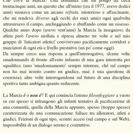
trentacinque anni, un quesito che all'inizio (era il 1977, avevo dodici
anni) suonava come un arcano
refrain,
misterioso e affascinante,
che mi rendeva
diverso
agli occhi dei miei amici ogni qualvolta
attraversavo il campo, ancheggiando e sbuffando come un ossesso.
Qualche anno dopo (avevo vent'anni) la Marcia la insegnavo; da
atleta però l'avevo mollata e ripresa almeno tre volte e nel mio
gruppo di 'faticatori atletici' convivevano pacificamente corridori e
marciatori di ogni età e livello prestativo (un po' come oggi).
Da sempre cerco una risposta a quell'interrogativo, alcune volte
smadonnando di fronte all'esito infausto di una gara interrotta per
squalifica (uno 'smadonnamento' sempre interiore, ché sul campo
non ho mai inveito contro un giudice, mai; è una questione di
coerenza); altre volte interrogandomi sul futuro di una disciplina
sportiva tanto ambigua quanto seducente.
La Marcia
è
o
non è
? E qui comincia l'eterno
filosofeggiare
a vuoto
su cui spesso si infrangono gli infiniti tentativi di pacificazione di
una comunità, quella della Marcia appunto, spesso (troppo spesso)
caratterizzata da una comunicazione fallace tra allenatori, atleti e
giudici. Frizioni di ogni tipo, scontri accesi (sul campo e sul Web);
impossibilità di un dialogo sereno e costruttivo.