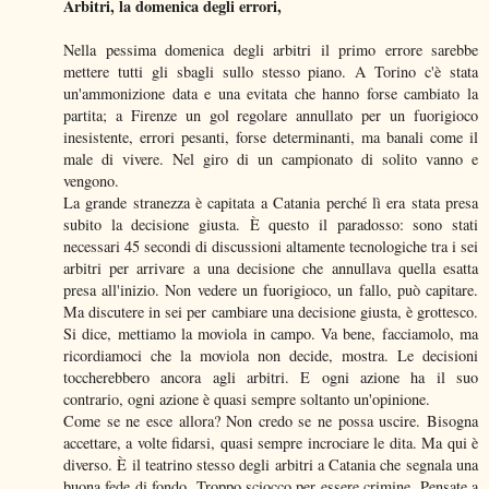
Arbitri, la domenica degli errori,
Nella pessima domenica degli arbitri il primo errore sarebbe
mettere tutti gli sbagli sullo stesso piano. A Torino c'è stata
un'ammonizione data e una evitata che hanno forse cambiato la
partita; a Firenze un gol regolare annullato per un fuorigioco
inesistente, errori pesanti, forse determinanti, ma banali come il
male di vivere. Nel giro di un campionato di solito vanno e
vengono.
La grande stranezza è capitata a Catania perché lì era stata presa
subito la decisione giusta. È questo il paradosso: sono stati
necessari 45 secondi di discussioni altamente tecnologiche tra i sei
arbitri per arrivare a una decisione che annullava quella esatta
presa all'inizio. Non vedere un fuorigioco, un fallo, può capitare.
Ma discutere in sei per cambiare una decisione giusta, è grottesco.
Si dice, mettiamo la moviola in campo. Va bene, facciamolo, ma
ricordiamoci che la moviola non decide, mostra. Le decisioni
toccherebbero ancora agli arbitri. E ogni azione ha il suo
contrario, ogni azione è quasi sempre soltanto un'opinione.
Come se ne esce allora? Non credo se ne possa uscire. Bisogna
accettare, a volte fidarsi, quasi sempre incrociare le dita. Ma qui è
diverso. È il teatrino stesso degli arbitri a Catania che segnala una
buona fede di fondo. Troppo sciocco per essere crimine. Pensate a