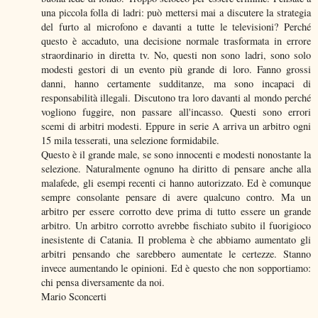
una piccola folla di ladri: può mettersi mai a discutere la strategia
del furto al microfono e davanti a tutte le televisioni? Perché
questo è accaduto, una decisione normale trasformata in errore
straordinario in diretta tv. No, questi non sono ladri, sono solo
modesti gestori di un evento più grande di loro. Fanno grossi
danni, hanno certamente sudditanze, ma sono incapaci di
responsabilità illegali. Discutono tra loro davanti al mondo perché
vogliono fuggire, non passare all'incasso. Questi sono errori
scemi di arbitri modesti. Eppure in serie A arriva un arbitro ogni
15 mila tesserati, una selezione formidabile.
Questo è il grande male, se sono innocenti e modesti nonostante la
selezione. Naturalmente ognuno ha diritto di pensare anche alla
malafede, gli esempi recenti ci hanno autorizzato. Ed è comunque
sempre consolante pensare di avere qualcuno contro. Ma un
arbitro per essere corrotto deve prima di tutto essere un grande
arbitro. Un arbitro corrotto avrebbe fischiato subito il fuorigioco
inesistente di Catania. Il problema è che abbiamo aumentato gli
arbitri pensando che sarebbero aumentate le certezze. Stanno
invece aumentando le opinioni. Ed è questo che non sopportiamo:
chi pensa diversamente da noi.
Mario Sconcerti