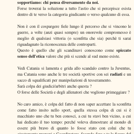
sopportiamo: chi pensa diversamente da noi.
Forse troverai la soluzione a tutto l'astio che si percepisce esista
dentro di te verso la categoria giudicante o verso qualcuno di essa.
Non è con il cospargere fiele lungo il percorso che si vincono le
guerre, a volte (anzi quasi sempre) un onorevole compromesso è
meglio di qualsiasi vittoria (o sconfitta che sia) perchè ti sarai
riguadagnato la riconoscenza delle controparti.
spiccato
Questo è quello che gli scandinavi conoscono come
senso dell'etica
valore che più si scende al sud meno esiste.
Vedi Catania si lamenta e grida allo scandalo contro la Juventus,
radiati
ma Catania sono anche le tre società sportive con sei
e un
sacco di squalificati per manipolazioni di tesseramento.
Sarà colpa dei giudici/arbitri anche questa ?
O forse delle Società e degli allenatori che vogliono primeggiare ?
No caro amico, è colpa del fatto di non saper accettare la sconfitta
come fatto insito nello sport, quella stessa colpa di cui si è
macchiato uno che tu ben conosci, a cui tu stavi ben vicino, a cui
hai dedicato il tuo tempo: perché voleva dimostrare al mondo di
essere più bravo di quanto lo fosse stato con colui che tu
giustamente proponi a Coordinatore, facendo fare a te la figura del