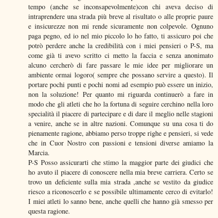
tempo (anche se inconsapevolmente)con chi aveva deciso di
intraprendere una strada più breve al risultato o alle proprie paure
e insicurezze non mi rende sicuramente non colpevole. Ognuno
paga pegno, ed io nel mio piccolo lo ho fatto, ti assicuro poi che
potrò perdere anche la credibilità con i miei pensieri o P-S, ma
come già ti avevo scritto ci metto la faccia e senza anonimato
alcuno cercherò di fare passare le mie idee per migliorare un
ambiente ormai logoro( sempre che possano servire a questo). Il
portare pochi punti e pochi nomi ad esempio può essere un inizio,
non la soluzione! Per quanto mi riguarda continuerò a fare in
modo che gli atleti che ho la fortuna di seguire cerchino nella loro
specialità il piacere di partecipare e di dare il meglio nelle stagioni
a venire, anche se in altre nazioni. Comunque su una cosa ti do
pienamente ragione, abbiamo perso troppe righe e pensieri, si vede
che in Cuor Nostro con passioni e tensioni diverse amiamo la
Marcia.
P-S Posso assicurarti che stimo la maggior parte dei giudici che
ho avuto il piacere di conoscere nella mia breve carriera. Certo se
trovo un deficiente sulla mia strada ,anche se vestito da giudice
riesco a riconoscerlo e se possibile ultimamente cerco di evitarlo!
I miei atleti lo sanno bene, anche quelli che hanno già smesso per
questa ragione.