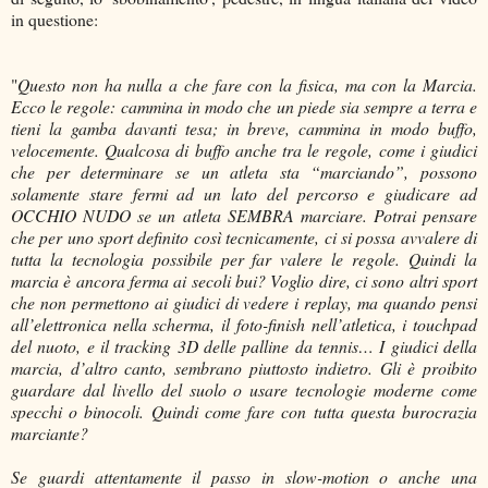
in questione:
"
Questo non ha nulla a che fare con la fisica, ma con la Marcia.
Ecco le regole: cammina in modo che un piede sia sempre a terra e
tieni la gamba davanti tesa; in breve, cammina in modo buffo,
velocemente. Qualcosa di buffo anche tra le regole, come i giudici
che per determinare se un atleta sta “marciando”, possono
solamente stare fermi ad un lato del percorso e giudicare ad
OCCHIO NUDO se un atleta SEMBRA marciare. Potrai pensare
che per uno sport definito così tecnicamente, ci si possa avvalere di
tutta la tecnologia possibile per far valere le regole. Quindi la
marcia è ancora ferma ai secoli bui? Voglio dire, ci sono altri sport
che non permettono ai giudici di vedere i replay, ma quando pensi
all’elettronica nella scherma, il foto-finish nell’atletica, i touchpad
del nuoto, e il tracking 3D delle palline da tennis… I giudici della
marcia, d’altro canto, sembrano piuttosto indietro. Gli è proibito
guardare dal livello del suolo o usare tecnologie moderne come
specchi o binocoli. Quindi come fare con tutta questa burocrazia
marciante?
Se guardi attentamente il passo in slow-motion o anche una