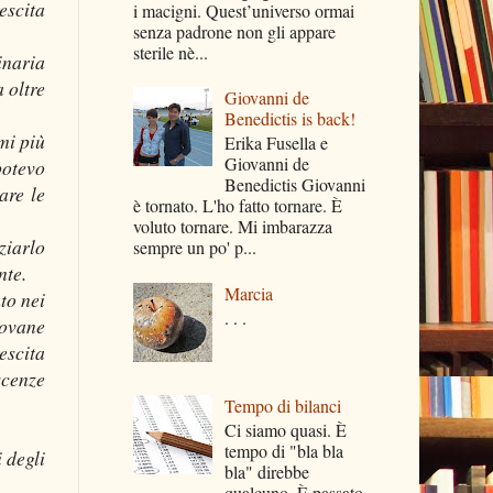
escita
i macigni. Quest’universo ormai
senza padrone non gli appare
sterile nè...
inaria
a oltre
Giovanni de
Benedictis is back!
mi più
Erika Fusella e
Giovanni de
potevo
Benedictis Giovanni
are le
è tornato. L'ho fatto tornare. È
voluto tornare. Mi imbarazza
ziarlo
sempre un po' p...
nte.
Marcia
to nei
. . .
iovane
escita
scenze
Tempo di bilanci
Ci siamo quasi. È
tempo di "bla bla
 degli
bla" direbbe
qualcuno. È passato