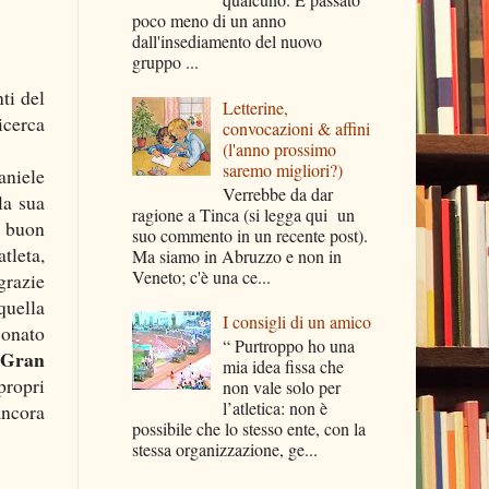
poco meno di un anno
dall'insediamento del nuovo
gruppo ...
ti del
Letterine,
ricerca
convocazioni & affini
(l'anno prossimo
saremo migliori?)
aniele
Verrebbe da dar
la sua
ragione a Tinca (si legga qui un
l buon
suo commento in un recente post).
tleta,
Ma siamo in Abruzzo e non in
Veneto; c'è una ce...
grazie
quella
I consigli di un amico
Donato
“ Purtroppo ho una
a Gran
mia idea fissa che
propri
non vale solo per
l’atletica: non è
ancora
possibile che lo stesso ente, con la
stessa organizzazione, ge...