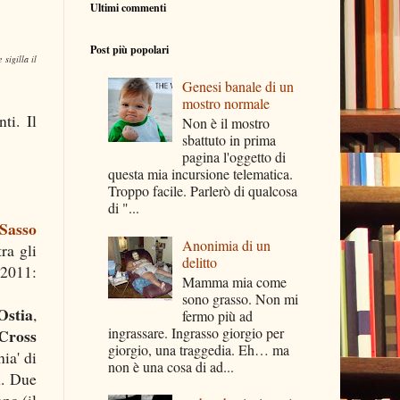
Ultimi commenti
Post più popolari
 sigilla il
Genesi banale di un
mostro normale
ti. Il
Non è il mostro
sbattuto in prima
pagina l'oggetto di
questa mia incursione telematica.
Troppo facile. Parlerò di qualcosa
di "...
Sasso
Anonimia di un
ra gli
delitto
 2011:
Mamma mia come
sono grasso. Non mi
stia
,
fermo più ad
ingrassare. Ingrasso giorgio per
Cross
giorgio, una traggedia. Eh… ma
hia' di
non è una cosa di ad...
m. Due
po (il