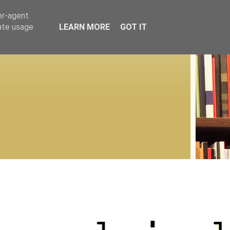
er-agent
rate usage
LEARN MORE
GOT IT