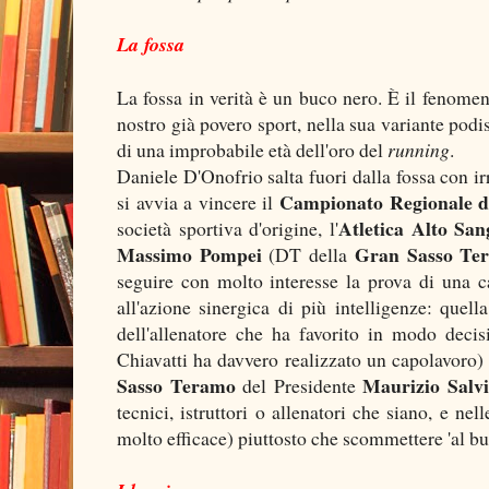
La fossa
La fossa in verità è un buco nero. È il fenome
nostro già povero sport, nella sua variante podist
di una improbabile età dell'oro del
running
.
Daniele D'Onofrio salta fuori dalla fossa con irr
Campionato Regionale di
si avvia a vincere il
Atletica Alto San
società sportiva d'origine, l'
Massimo Pompei
Gran Sasso Te
(DT della
seguire con molto interesse la prova di una ca
all'azione sinergica di più intelligenze: quella
dell'allenatore che ha favorito in modo decisi
Chiavatti ha davvero realizzato un capolavoro)
Sasso Teramo
Maurizio Salvi
del Presidente
tecnici, istruttori o allenatori che siano, e n
molto efficace) piuttosto che scommettere 'al bu