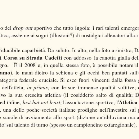
no del
drop out
sportivo che tutto ingoia: i rari talenti emergen
ica, assieme ai sogni (illusioni?) di nostalgici allenatori alla 
iducibile caparbietà. Da subito. In alto, nella foto a sinistra, D
 Corsa su Strada Cadetti
con addosso la canotta gialla del
gro
. È il 2008 e, in quella stessa foto, è possibile notare i
ramo
), le mani dietro la schiena e gli occhi ben puntati sull'a
tegoria federale cruciale. Si esce fuori vincenti dalla fossa 
 dell'atleta,
in primis
, con le sue immense qualità volitive; 
vo la sua crescita atletica (il cosiddetto salto di qualità; 
Atletic
 ed infine,
last but not least
, l'associazione sportiva, l'
, una delle poche società italiane prodighe nell'investire sui 
elle scuole di avviamento allo sport (dizione antidiluviana ma 
io' sul talento di turno (spesso un campioncino extaregionale).