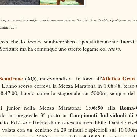
nsegnato a molti la giustizia, splenderanno come stelle per l'eternità. Or tu, Daniele, riponi queste parole e
aniele 12,3-4
taria
che lo
lancia
sembrerebbero apocalitticamente fuorvian
e Scritture ma ha comunque uno stretto legame col
sacro.
Scontrone
AQ
Atletica Gran 
(
), mezzofondista in forza all'
. L'anno scorso correva la Mezza Maratona in 1:08:48, terzo t
 8:47.00; buono come lo stagionale sui 5000m, sempre del
1:06:50
Roma-O
 gli junior nella Mezza Maratona;
alla
Campionati Individuali di 
 da un pregevole 3° posto ai
aio. Ed è solo l'inizio di una crescita incredibile. Daniele 'risc
in volata con un keniano da 29 minuti e spiccioli sui 10.000
8:18.82
 suo personale sui 3000m, correndoli in
. La settimana do