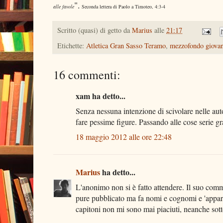
".
alle favole
Seconda lettera di Paolo a Timoteo, 4:3-4
Scritto (quasi) di getto da
Marius
alle
21:17
Etichette:
Atletica Gran Sasso Teramo
,
mezzofondo giovan
16 commenti:
xam ha detto...
Senza nessuna intenzione di scivolare nelle aut
fare pessime figure. Passando alle cose serie 
18 maggio 2012 alle ore 22:48
Marius
ha detto...
L'anonimo non si è fatto attendere. Il suo co
pure pubblicato ma fa nomi e cognomi e 'appare
capitoni non mi sono mai piaciuti, neanche sotto