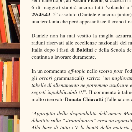
6 di maggio) stupirà ancora tutti 'volando' a
29:45.43
. 5° assoluto (Daniele è ancora junior)
una ierofania che però appesantisce il crono fin
Daniele non ha mai vestito la maglia azzurr
raduni riservati alle eccellenze nazionali del
Baldini
Italia dopo i fasti di
e della Scuola d
continua a lavorare duramente.
In un commento
off-topic
nello scorso
post
l'od
gli
orrori
grammaticali) scrive: "
un migliora
tabelle di allenamento ne potremmo usufruire e 
segreti inpubblicabili !!!
". Il commento è talme
Donato Chiavatti
molto riservato
(l'allenatore 
"
Approfitto della disponibilità dell’amico Ma
dibattito sulla “straordinaria” crescita agonis
Alla base di tutto c’è la bontà della materia