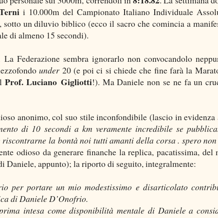
Terni
i 10.000m del Campionato Italiano Individuale Assol
, sotto un diluvio biblico (ecco il sacro che comincia a manifes
ale di almeno 15 secondi).
a. La Federazione sembra ignorarlo non convocandolo neppu
 mezzofondo
under
20 (e poi ci si chiede che fine farà la Marat
Prof. Luciano Gigliotti
el
!). Ma Daniele non se ne fa un cru
ioso anonimo, col suo stile inconfondibile (lascio in evidenza
mento di 10 secondi a km veramente incredibile se pubblica
riscontrarne la bontà noi tutti amanti della corsa . spero non
nte odioso da generare finanche la replica, pacatissima, del 
di Daniele, appunto); la riporto di seguito, integralmente:
rio per portare un mio modestissimo e disarticolato contrib
tica di Daniele D’Onofrio.
 prima intesa come disponibilità mentale di Daniele a consi