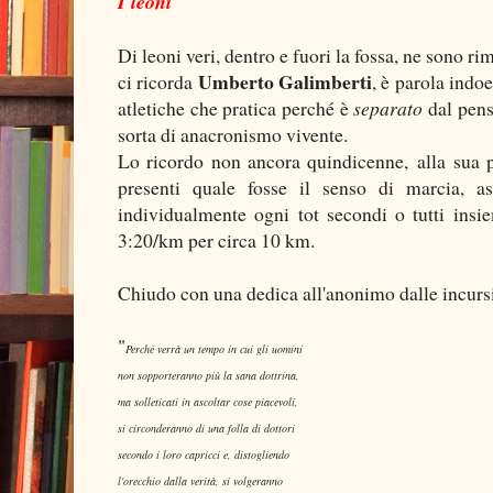
I leoni
Di leoni veri, dentro e fuori la fossa, ne sono r
Umberto Galimberti
ci ricorda
, è parola indo
atletiche che pratica perché è
separato
dal pens
sorta di anacronismo vivente.
Lo ricordo non ancora quindicenne, alla sua 
presenti quale fosse il senso di marcia, a
individualmente ogni tot secondi o tutti insi
3:20/km per circa 10 km.
Chiudo con una dedica all'anonimo dalle incursi
"
Perché verrà un tempo in cui gli uomini
non sopporteranno più la sana dottrina,
ma solleticati in ascoltar cose piacevoli,
si circonderanno di una folla di dottori
secondo i loro capricci e, distogliendo
l'orecchio dalla verità, si volgeranno