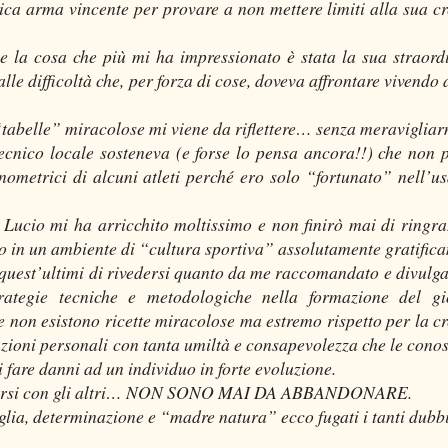
ica arma vincente per provare a non mettere limiti alla sua cr
 la cosa che più mi ha impressionato è stata la sua straord
lle difficoltà che, per forza di cose, doveva affrontare vivendo 
“tabelle” miracolose mi viene da riflettere… senza meravigliar
ecnico locale sosteneva (e forse lo pensa ancora!!) che non 
metrici di alcuni atleti perché ero solo “fortunato” nell’us
Lucio mi ha arricchito moltissimo e non finirò mai di ringra
o in un ambiente di “cultura sportiva” assolutamente gratifica
uest’ultimi di rivedersi quanto da me raccomandato e divulga
rategie tecniche e metodologiche nella formazione del g
 non esistono ricette miracolose ma estremo rispetto per la cr
azioni personali con tanta umiltà e consapevolezza che le cono
 fare danni ad un individuo in forte evoluzione.
rontarsi con gli altri… NON SONO MAI DA ABBANDONARE.
glia, determinazione e “madre natura” ecco fugati i tanti dubbi