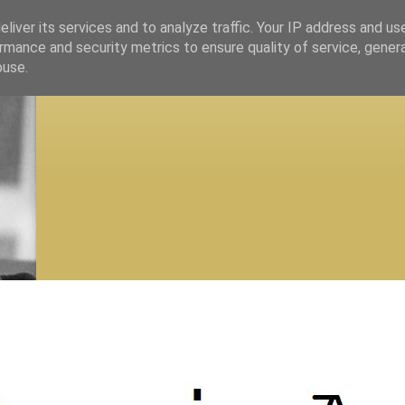
liver its services and to analyze traffic. Your IP address and us
rmance and security metrics to ensure quality of service, gene
buse.