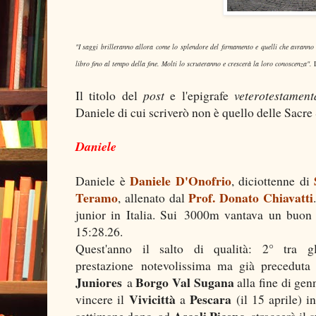
"I saggi brilleranno allora come lo splendore del firmamento e quelli che avranno i
libro fino al tempo della fine. Molti lo scruteranno e crescerà la loro conoscenza".
D
Il titolo del
post
e l'epigrafe
veterotestamen
Daniele di cui scriverò non è quello delle Sacr
Daniele
Daniele D'Onofrio
Daniele è
, diciottenne di
Teramo
Prof. Donato Chiavatti
, allenato dal
junior in Italia. Sui 3000m vantava un buon
15:28.26.
Quest'anno il salto di qualità: 2° tra
prestazione notevolissima ma già preceduta
Juniores
Borgo Val Sugana
a
alla fine di genn
Vivicittà
Pescara
vincere il
a
(il 15 aprile) 
Ascoli Piceno
settimane dopo, ad
, straccerà il