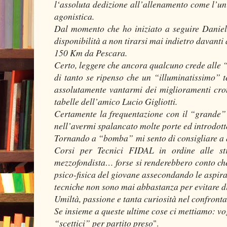
l‘assoluta dedizione all’allenamento come l’un
agonistica.
Dal momento che ho iniziato a seguire Daniele
disponibilità a non tirarsi mai indietro davanti a
150 Km da Pescara.
Certo, leggere che ancora qualcuno crede alle 
di tanto se ripenso che un “illuminatissimo” t
assolutamente vantarmi dei miglioramenti crono
tabelle dell’amico Lucio Gigliotti.
Certamente la frequentazione con il “grande” 
nell’avermi spalancato molte porte ed introdott
Tornando a “bomba” mi sento di consigliare a q
Corsi per Tecnici FIDAL in ordine alle st
mezzofondista… forse si renderebbero conto che
psico-fisica del giovane assecondando le aspir
tecniche non sono mai abbastanza per evitare di
Umiltà, passione e tanta curiosità nel conf
Se insieme a queste ultime cose ci mettiamo: vo
“scettici” per partito preso
".