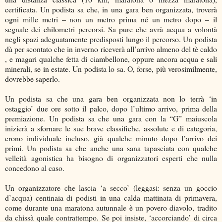
certificata. Un podista sa che, in una gara ben organizzata, troverà
ogni mille metri – non un metro prima né un metro dopo – il
segnale dei chilometri percorsi. Sa pure che avrà acqua a volontà
negli spazi adeguatamente predisposti lungo il percorso. Un podista
dà per scontato che in inverno riceverà all’arrivo almeno del tè caldo
, e magari qualche fetta di ciambellone, oppure ancora acqua e sali
minerali, se in estate. Un podista lo sa. O, forse, più verosimilmente,
dovrebbe saperlo.
Un podista sa che una gara ben organizzata non lo terrà ‘in
ostaggio’ due ore sotto il palco, dopo l’ultimo arrivo, prima della
premiazione. Un podista sa che una gara con la “G” maiuscola
inizierà a sfornare le sue brave classifiche, assolute e di categoria,
crono individuale incluso, già qualche minuto dopo l’arrivo dei
primi. Un podista sa che anche una sana tapasciata con qualche
velleità agonistica ha bisogno di organizzatori esperti che nulla
concedono al caso.
Un organizzatore che lascia ‘a secco’ (leggasi: senza un goccio
d’acqua) centinaia di podisti in una calda mattinata di primavera,
come durante una maratona autunnale è un povero diavolo, tradito
da chissà quale contrattempo. Se poi insiste, ‘accorciando’ di circa