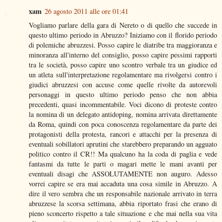
xam
26 agosto 2011 alle ore 01:41
Vogliamo parlare della gara di Nereto o di quello che succede in
questo ultimo periodo in Abruzzo? Iniziamo con il florido periodo
di polemiche abruzzesi. Posso capire le diatribe tra maggioranza e
minoranza all'interno del consiglio, posso capire pessimi rapporti
tra le società, posso capire uno scontro verbale tra un giudice ed
un atleta sull'interpretazione regolamentare ma rivolgersi contro i
giudici abruzzesi con accuse come quelle rivolte da autorevoli
personaggi in questo ultimo periodo penso che non abbia
precedenti, quasi incommentabile. Voci dicono di proteste contro
la nomina di un delegato antidoping, nomina arrivata direttamente
da Roma, quindi con poca conoscenza regolamentare da parte dei
protagonisti della protesta, rancori e attacchi per la presenza di
eventuali sobillatori aprutini che starebbero preparando un agguato
politico contro il CR!! Ma qualcuno ha la coda di paglia e vede
fantasmi da tutte le parti o magari mette le mani avanti per
eventuali disagi che ASSOLUTAMENTE non auguro. Adesso
vorrei capire se era mai accaduta una cosa simile in Abruzzo. A
dire il vero sembra che un responsabile nazionale arrivato in terra
abruzzese la scorsa settimana, abbia riportato frasi che erano di
pieno sconcerto rispetto a tale situazione e che mai nella sua vita