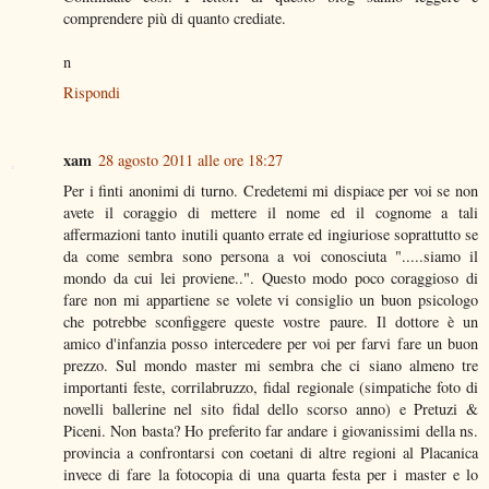
comprendere più di quanto crediate.
n
Rispondi
xam
28 agosto 2011 alle ore 18:27
Per i finti anonimi di turno. Credetemi mi dispiace per voi se non
avete il coraggio di mettere il nome ed il cognome a tali
affermazioni tanto inutili quanto errate ed ingiuriose soprattutto se
da come sembra sono persona a voi conosciuta ".....siamo il
mondo da cui lei proviene..". Questo modo poco coraggioso di
fare non mi appartiene se volete vi consiglio un buon psicologo
che potrebbe sconfiggere queste vostre paure. Il dottore è un
amico d'infanzia posso intercedere per voi per farvi fare un buon
prezzo. Sul mondo master mi sembra che ci siano almeno tre
importanti feste, corrilabruzzo, fidal regionale (simpatiche foto di
novelli ballerine nel sito fidal dello scorso anno) e Pretuzi &
Piceni. Non basta? Ho preferito far andare i giovanissimi della ns.
provincia a confrontarsi con coetani di altre regioni al Placanica
invece di fare la fotocopia di una quarta festa per i master e lo