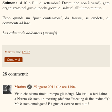
Sulmona
, il 10 e l’11 di settembre? Ditemi che non è vero!); gare
organizzate nel giro di pochi giorni e ‘saltate’ all’ultimo minuto…
Ecco quindi un ‘post contenitore’, da farcire, se credete, di
commenti
ad hoc
.
Les cahiers de doléances (sportifs)…
Marius
alle
15:17
Condividi
28 commenti:
Marius
25 agosto 2011 alle ore 13:04
Visto che siamo timidi, rompo gli indugi. Ma ieri - o ieri l'altro -
a Nereto c'è stato un meeting (definito "meeting di fine raduno")?
Ma è stato omologato? E i giudici c'erano tutti tutti?