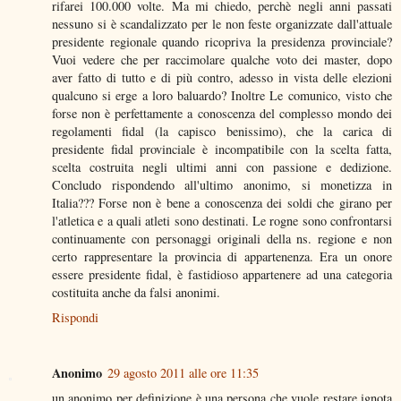
rifarei 100.000 volte. Ma mi chiedo, perchè negli anni passati
nessuno si è scandalizzato per le non feste organizzate dall'attuale
presidente regionale quando ricopriva la presidenza provinciale?
Vuoi vedere che per raccimolare qualche voto dei master, dopo
aver fatto di tutto e di più contro, adesso in vista delle elezioni
qualcuno si erge a loro baluardo? Inoltre Le comunico, visto che
forse non è perfettamente a conoscenza del complesso mondo dei
regolamenti fidal (la capisco benissimo), che la carica di
presidente fidal provinciale è incompatibile con la scelta fatta,
scelta costruita negli ultimi anni con passione e dedizione.
Concludo rispondendo all'ultimo anonimo, si monetizza in
Italia??? Forse non è bene a conoscenza dei soldi che girano per
l'atletica e a quali atleti sono destinati. Le rogne sono confrontarsi
continuamente con personaggi originali della ns. regione e non
certo rappresentare la provincia di appartenenza. Era un onore
essere presidente fidal, è fastidioso appartenere ad una categoria
costituita anche da falsi anonimi.
Rispondi
Anonimo
29 agosto 2011 alle ore 11:35
un anonimo per definizione è una persona che vuole restare ignota