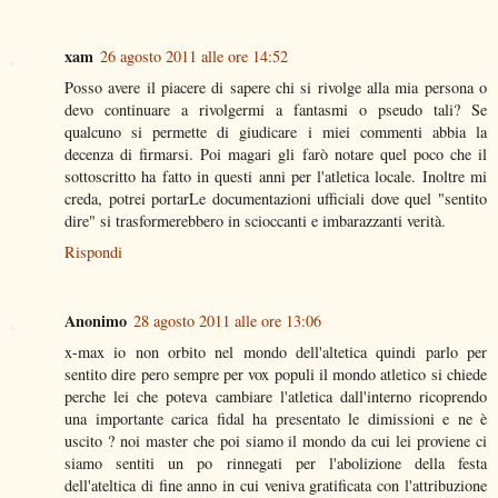
xam
26 agosto 2011 alle ore 14:52
Posso avere il piacere di sapere chi si rivolge alla mia persona o
devo continuare a rivolgermi a fantasmi o pseudo tali? Se
qualcuno si permette di giudicare i miei commenti abbia la
decenza di firmarsi. Poi magari gli farò notare quel poco che il
sottoscritto ha fatto in questi anni per l'atletica locale. Inoltre mi
creda, potrei portarLe documentazioni ufficiali dove quel "sentito
dire" si trasformerebbero in scioccanti e imbarazzanti verità.
Rispondi
Anonimo
28 agosto 2011 alle ore 13:06
x-max io non orbito nel mondo dell'altetica quindi parlo per
sentito dire pero sempre per vox populi il mondo atletico si chiede
perche lei che poteva cambiare l'atletica dall'interno ricoprendo
una importante carica fidal ha presentato le dimissioni e ne è
uscito ? noi master che poi siamo il mondo da cui lei proviene ci
siamo sentiti un po rinnegati per l'abolizione della festa
dell'ateltica di fine anno in cui veniva gratificata con l'attribuzione