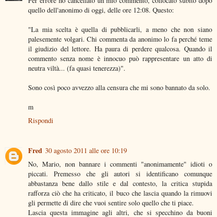
Per errore ho cancellato un mio commento, collocato subito dopo
quello dell'anonimo di oggi, delle ore 12:08. Questo:
"La mia scelta è quella di pubblicarli, a meno che non siano
palesemente volgari. Chi commenta da anonimo lo fa perché teme
il giudizio del lettore. Ha paura di perdere qualcosa. Quando il
commento senza nome è innocuo può rappresentare un atto di
neutra viltà... (fa quasi tenerezza)".
Sono così poco avvezzo alla censura che mi sono bannato da solo.
m
Rispondi
Fred
30 agosto 2011 alle ore 10:19
No, Mario, non bannare i commenti "anonimamente" idioti o
piccati. Premesso che gli autori si identificano comunque
abbastanza bene dallo stile e dal contesto, la critica stupida
rafforza ciò che ha criticato, il buco che lascia quando la rimuovi
gli permette di dire che vuoi sentire solo quello che ti piace.
Lascia questa immagine agli altri, che si specchino da buoni