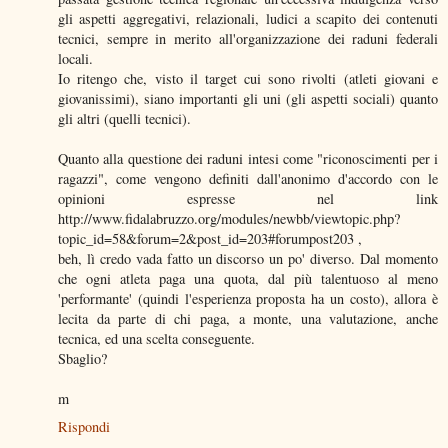
gli aspetti aggregativi, relazionali, ludici a scapito dei contenuti
tecnici, sempre in merito all'organizzazione dei raduni federali
locali.
Io ritengo che, visto il target cui sono rivolti (atleti giovani e
giovanissimi), siano importanti gli uni (gli aspetti sociali) quanto
gli altri (quelli tecnici).
Quanto alla questione dei raduni intesi come "riconoscimenti per i
ragazzi", come vengono definiti dall'anonimo d'accordo con le
opinioni espresse nel link
http://www.fidalabruzzo.org/modules/newbb/viewtopic.php?
topic_id=58&forum=2&post_id=203#forumpost203 ,
beh, lì credo vada fatto un discorso un po' diverso. Dal momento
che ogni atleta paga una quota, dal più talentuoso al meno
'performante' (quindi l'esperienza proposta ha un costo), allora è
lecita da parte di chi paga, a monte, una valutazione, anche
tecnica, ed una scelta conseguente.
Sbaglio?
m
Rispondi