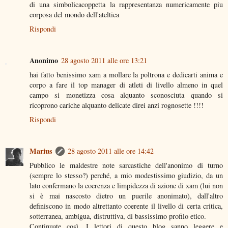
di una simbolicacoppetta la rappresentanza numericamente piu
corposa del mondo dell'ateltica
Rispondi
Anonimo
28 agosto 2011 alle ore 13:21
hai fatto benissimo xam a mollare la poltrona e dedicarti anima e
corpo a fare il top manager di atleti di livello almeno in quel
campo si monetizza cosa alquanto sconosciuta quando si
ricoprono cariche alquanto delicate direi anzi rognosette !!!!
Rispondi
Marius
28 agosto 2011 alle ore 14:42
Pubblico le maldestre note sarcastiche dell'anonimo di turno
(sempre lo stesso?) perché, a mio modestissimo giudizio, da un
lato confermano la coerenza e limpidezza di azione di xam (lui non
si è mai nascosto dietro un puerile anonimato), dall'altro
definiscono in modo altrettanto coerente il livello di certa critica,
sotterranea, ambigua, distruttiva, di bassissimo profilo etico.
Continuate così. I lettori di questo blog sanno leggere e