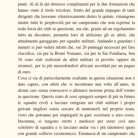
punti. Al di là dei doverosi complimenti per le due formazioni che
hanno vinto il titolo tricolore, frutto del grande impegno di tanti
dirigenti che lavorano silenziosamente dietro le quinte, rimangono
intatte tutte le perplessità per un campionato che non esprime la
reale forza dei club in questione, ma che, grazie ad un regolamento
tutto da discutere, permette loro di utilizzare gli ex atleti, che
attualmente gareggiano per squadre militari. Andando a guardare i
numeri si può vedere infatti che, sui 26 punteggi necessari per fare
classifica, sia per la Bruni Vomano, sia per la Sai Fondiaria, ben
16 sono stati realizzati da atleti militari in prestito oppure da
stranieri, per lo più mezzofondisti africani assoldati per un pugno
di euro.
Cosa ci sia di particolarmente esaltante in questa situazione non è
dato sapere, con atleti che si incontrano una volta all’anno, in
alcuni casi senza conoscersi o allenarsi insieme prima dell’evento
in questione. Questo stato di cose spingerà sempre di più in futuro
le squadre civili a lasciare emigrare nei club militari i propri
giovani migliori senza cercare di mantenerli nel proprio team,
visto che potranno poi impiegarli in gare societarie a zero costo.
Insomma, si tengono stretti i mediocri per avere così uno
scheletro di squadra e si lasciano andar via i più talentuosi quasi
con grande sollievo (economico). Eutanasia di un campionato che