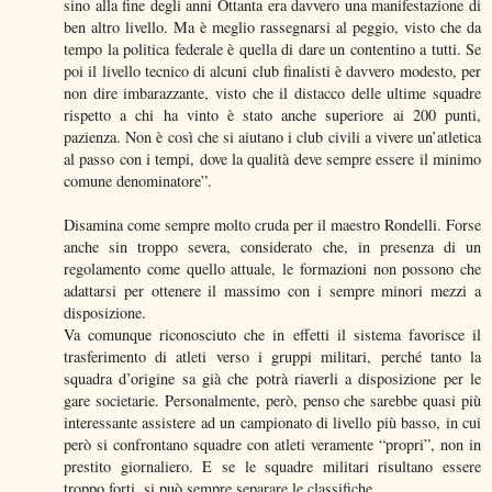
sino alla fine degli anni Ottanta era davvero una manifestazione di
ben altro livello. Ma è meglio rassegnarsi al peggio, visto che da
tempo la politica federale è quella di dare un contentino a tutti. Se
poi il livello tecnico di alcuni club finalisti è davvero modesto, per
non dire imbarazzante, visto che il distacco delle ultime squadre
rispetto a chi ha vinto è stato anche superiore ai 200 punti,
pazienza. Non è così che si aiutano i club civili a vivere un’atletica
al passo con i tempi, dove la qualità deve sempre essere il minimo
comune denominatore”.
Disamina come sempre molto cruda per il maestro Rondelli. Forse
anche sin troppo severa, considerato che, in presenza di un
regolamento come quello attuale, le formazioni non possono che
adattarsi per ottenere il massimo con i sempre minori mezzi a
disposizione.
Va comunque riconosciuto che in effetti il sistema favorisce il
trasferimento di atleti verso i gruppi militari, perché tanto la
squadra d’origine sa già che potrà riaverli a disposizione per le
gare societarie. Personalmente, però, penso che sarebbe quasi più
interessante assistere ad un campionato di livello più basso, in cui
però si confrontano squadre con atleti veramente “propri”, non in
prestito giornaliero. E se le squadre militari risultano essere
troppo forti, si può sempre separare le classifiche.