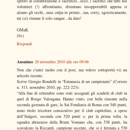
spirito di collaborazione e sacrificio...ecco, i sacrifici che tutti noi
volentieri (!) affrontiamo, diventano insopportabili appena si
alzano gli occhi...mea culpa in primis...ma, sorry, egoisticamente,
mi (ci) rimane il solo sangue...da dare!
GMaK
(0+)
Rispondi
Anonimo
20 novembre 2010 alle ore 09:06
Non che c'entri molto con il post, ma volevo sottoporti(-vi) un
articolo recente.
Scrive Giorgio Rondelli in “Eutanasia di un campionato” (Correre
n. 313, novembre 2010, pp. 222-223):
“Alla fine di settembre sono stati assegnati gli scudetti di club in
quel di Borgo Valsugana. Hanno vinto, con belle rimonte nella
seconda giornata di gare, la Sai Fondiaria di Roma con 540 punti,
nono titolo tricolore consecutivo per il club capitolino, a spese
dell’Italgest, seconda con 520 punti e, per la prima volta, la
squadra abruzzese della Bruni Vomano che, con 538 punti, ha
scavalcato la Riccardi, campione uscente, che si è fermata a 530