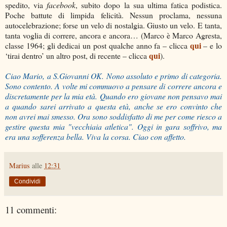
spedito, via
facebook
, subito dopo la sua ultima fatica podistica.
Poche battute di limpida felicità. Nessun proclama, nessuna
autocelebrazione; forse un velo di nostalgia. Giusto un velo. E tanta,
tanta voglia di correre, ancora e ancora… (Marco è Marco Agresta,
qui
classe 1964; gli dedicai un post qualche anno fa – clicca
– e lo
qui
‘tirai dentro’ un altro post, di recente – clicca
).
Ciao Mario, a S.Giovanni OK. Nono assoluto e primo di categoria.
Sono contento. A volte mi commuovo a pensare di correre ancora e
discretamente per la mia età. Quando ero giovane non pensavo mai
a quando sarei arrivato a questa età, anche se ero convinto che
non avrei mai smesso. Ora sono soddisfatto di me per come riesco a
gestire questa mia "vecchiaia atletica". Oggi in gara soffrivo, ma
era una sofferenza bella. Viva la corsa. Ciao con affetto.
Marius
alle
12:31
Condividi
11 commenti: