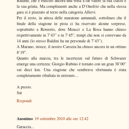
Baldini, che è riuscito ancora una volta a far valere la sua classe e
la sua grinta. Ma complimenti anche a D’Onofrio che nella stessa
gara si è piazzato al terzo nella categoria Allievi.
Per il resto, in attesa delle maratone autunnali, sottolineo che il
finale della stagione in pista ci ha riservato alcune sorprese,
soprattutto a Rovereto, dove Meucci e La Rosa hanno chiuso
rispettivamente in 7’43” e in 7’45”, tempi che non si correvano da
14 anni (lo stesso Baldini ha un personale di 7’43”).
A Marano, invece, il nostro Carozza ha chiuso ancora in un ottimo
8’19”.
Quanto alla marcia, tra le incertezze sul futuro di Schwazer
emerge una certezza: Giorgio Rubino è tornato con un gran 38’00”
sui dieci km. Una stagione che sembrava sfortunata è stata
completamente ribaltata in extremis...
A presto.
Sat
Rispondi
Anonimo
19 settembre 2010 alle ore 12:42
Garaccia...