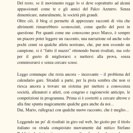
Del resto, se il movimento regge lo si deve soprattutto ad alcuni
appassionati come te e gli amici del Falco Azzurro. Senza
dimenticare, naturalmente, le società più grandi.
Oltre ciò, il blog ci permette di apprezzare racconti di vita che
altrimenti rimarrebbero sconosciuti, come quello del post in
questione. Per quanti come me conoscono poco Marco, è sempre
un piacere poter leggere un racconto, una narrazione od anche solo
pochi cenni su qualche atleta nostrano, che, pur non essendo un
campione, si è “fatto il mazzo” ottenendo buoni risultati, ma solo
per il gusto di migliorarsi e mettersi alla prova, senza
commiserarsi e senza cercare scuse.
Leggo comunque che resta ancora – incessante – il problema del
calendario gare. Stradali a parte, per la pista sembra che non si
riesca ancora a trovare un sistema per mettere a conoscenza
società, allenatori e atleti, con congruo e ragionevole anticipo, le
competizioni in programma. Prima si è costretti a cercare altrove e
alla fine spunta magicamente qualche gara anche da noi...
Dai, Mario, rallegraci con qualche nuovo racconto, che è meglio...
Leggendo un po’ di risultati in giro sul web, ho gioito per il titolo
italiano su strada conquistato nuovamente dal mitico Stefano