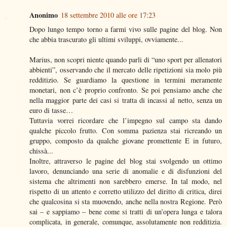
Anonimo
18 settembre 2010 alle ore 17:23
Dopo lungo tempo torno a farmi vivo sulle pagine del blog. Non
che abbia trascurato gli ultimi sviluppi, ovviamente...
Marius, non scopri niente quando parli di “uno sport per allenatori
abbienti”, osservando che il mercato delle ripetizioni sia molo più
redditizio. Se guardiamo la questione in termini meramente
monetari, non c’è proprio confronto. Se poi pensiamo anche che
nella maggior parte dei casi si tratta di incassi al netto, senza un
euro di tasse…
Tuttavia vorrei ricordare che l’impegno sul campo sta dando
qualche piccolo frutto. Con somma pazienza stai ricreando un
gruppo, composto da qualche giovane promettente E in futuro,
chissà...
Inoltre, attraverso le pagine del blog stai svolgendo un ottimo
lavoro, denunciando una serie di anomalie e di disfunzioni del
sistema che altrimenti non sarebbero emerse. In tal modo, nel
rispetto di un attento e corretto utilizzo del diritto di critica, direi
che qualcosina si sta muovendo, anche nella nostra Regione. Però
sai – e sappiamo – bene come si tratti di un’opera lunga e talora
complicata, in generale, comunque, assolutamente non redditizia.