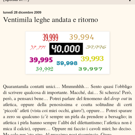
▼
lunedì 28 dicembre 2009
Ventimila leghe andata e ritorno
Quarantamila contatti unici… Mmmmhhh… Sento quasi l’obbligo
di scrivere qualcosa di importante. Macché, dai… Si scherza! Però,
però, a pensarci bene… Potrei parlare del fenomeno del
drop out
in
atletica, oppure della penosissima e coatta solitudine di certi
‘piccoli’ atleti (vista coi miei occhi, giuro!), oppure… Potrei sparare
a zero su qualcuno (c’è sempre un pirla da prendere a bersaglio; in
atletica i pirla hanno sempre l’alibi del dilettantismo; l’atletica non è
mica il calcio), oppure… Oppure mi faccio i cavoli miei; ho deciso.
Ma solo per ‘sto giro. Al prossimo post ricomincio. Giuro.