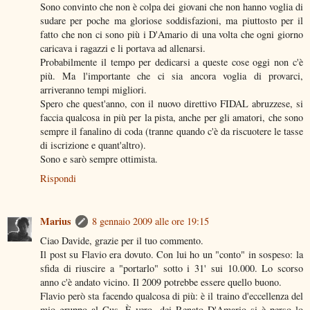
Sono convinto che non è colpa dei giovani che non hanno voglia di
sudare per poche ma gloriose soddisfazioni, ma piuttosto per il
fatto che non ci sono più i D'Amario di una volta che ogni giorno
caricava i ragazzi e li portava ad allenarsi.
Probabilmente il tempo per dedicarsi a queste cose oggi non c'è
più. Ma l'importante che ci sia ancora voglia di provarci,
arriveranno tempi migliori.
Spero che quest'anno, con il nuovo direttivo FIDAL abruzzese, si
faccia qualcosa in più per la pista, anche per gli amatori, che sono
sempre il fanalino di coda (tranne quando c'è da riscuotere le tasse
di iscrizione e quant'altro).
Sono e sarò sempre ottimista.
Rispondi
Marius
8 gennaio 2009 alle ore 19:15
Ciao Davide, grazie per il tuo commento.
Il post su Flavio era dovuto. Con lui ho un "conto" in sospeso: la
sfida di riuscire a "portarlo" sotto i 31' sui 10.000. Lo scorso
anno c'è andato vicino. Il 2009 potrebbe essere quello buono.
Flavio però sta facendo qualcosa di più: è il traino d'eccellenza del
mio gruppo al Cus. È vero, dei Renato D'Amario si è perso lo