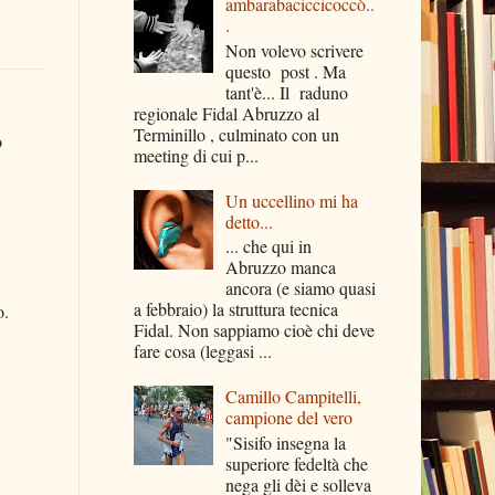
ambarabaciccicoccò..
.
Non volevo scrivere
questo post . Ma
tant'è... Il raduno
regionale Fidal Abruzzo al
Terminillo , culminato con un
o
meeting di cui p...
Un uccellino mi ha
detto...
... che qui in
.
Abruzzo manca
ancora (e siamo quasi
a febbraio) la struttura tecnica
o.
Fidal. Non sappiamo cioè chi deve
fare cosa (leggasi ...
Camillo Campitelli,
campione del vero
"Sisifo insegna la
superiore fedeltà che
nega gli dèi e solleva