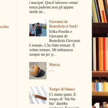
i macigni. Quest’universo ormai
senza padrone non gli appare
sterile nè...
Giovanni de
Benedictis is back!
ecchio
Erika Fusella e
Giovanni de
Benedictis Giovanni
è tornato. L'ho fatto tornare. È
voluto tornare. Mi imbarazza
sempre un po' p...
Marcia
. . .
Tempo di bilanci
Ci siamo quasi. È
tempo di "bla bla
bla" direbbe
qualcuno. È passato