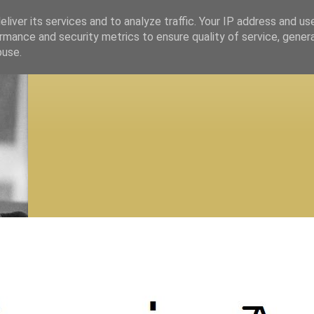
liver its services and to analyze traffic. Your IP address and us
rmance and security metrics to ensure quality of service, gene
buse.