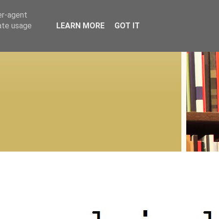
er-agent
rate usage
LEARN MORE
GOT IT