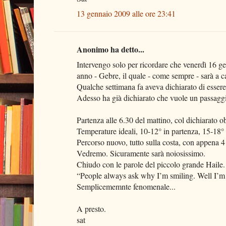
13 gennaio 2009 alle ore 23:41
Anonimo ha detto...
Intervengo solo per ricordare che venerdì 16 g
anno - Gebre, il quale - come sempre - sarà a 
Qualche settimana fa aveva dichiarato di essere
Adesso ha già dichiarato che vuole un passaggi
Partenza alle 6.30 del mattino, col dichiarato obi
Temperature ideali, 10-12° in partenza, 15-18° a
Percorso nuovo, tutto sulla costa, con appena 4
Vedremo. Sicuramente sarà noiosissimo.
Chiudo con le parole del piccolo grande Haile.
“People always ask why I’m smiling. Well I’m i
Semplicememnte fenomenale...
A presto.
sat