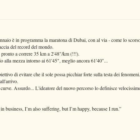
ennaio è in programma la maratona di Dubai, con al via - come lo scors
caccia del record del mondo.
 pronto a correre 35 km a 2'48"/km (!!!).
o alla mezza intorno ai 61'45", meglio ancora 61'40"...
ettivo di evitare che il sole possa picchiar forte sulla testa dei fenomeni
ll'arrivo.
 curve. Assurdo... L'ideatore del nuovo percorso lo definisce velocissim
n business, I’m also suffering, but I’m happy, because I run.”