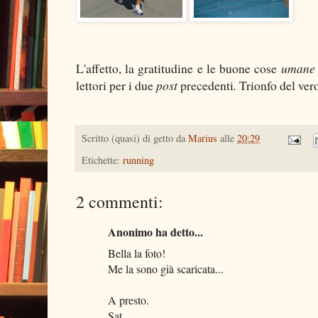
L'affetto, la gratitudine e le buone cose
umane
lettori per i due
post
precedenti
.
Trionfo del vero
Scritto (quasi) di getto da
Marius
alle
20:29
Etichette:
running
2 commenti:
Anonimo ha detto...
Bella la foto!
Me la sono già scaricata...
A presto.
Sat