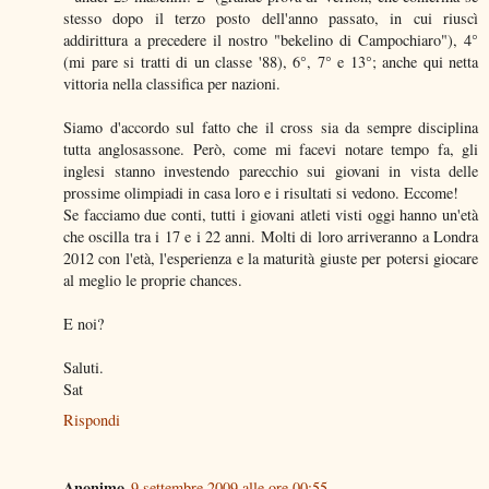
stesso dopo il terzo posto dell'anno passato, in cui riuscì
addirittura a precedere il nostro "bekelino di Campochiaro"), 4°
(mi pare si tratti di un classe '88), 6°, 7° e 13°; anche qui netta
vittoria nella classifica per nazioni.
Siamo d'accordo sul fatto che il cross sia da sempre disciplina
tutta anglosassone. Però, come mi facevi notare tempo fa, gli
inglesi stanno investendo parecchio sui giovani in vista delle
prossime olimpiadi in casa loro e i risultati si vedono. Eccome!
Se facciamo due conti, tutti i giovani atleti visti oggi hanno un'età
che oscilla tra i 17 e i 22 anni. Molti di loro arriveranno a Londra
2012 con l'età, l'esperienza e la maturità giuste per potersi giocare
al meglio le proprie chances.
E noi?
Saluti.
Sat
Rispondi
Anonimo
9 settembre 2009 alle ore 00:55