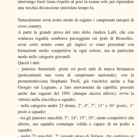
intervengo fuori tema rispetto al post in esame solo per riprendere
una vecchia discussione intavolata tempo fa.
Naturalmente avrai avuto modo di seguire i campionati europei di
cross country.
A parte la grande prova del mio idolo Andrea Lalli, che con
sontuosa regalità sembrava passeggiare sui prati di Bruxelles,
avrai certo notato come gli inglesi si siano presentati con
formazioni molto competitive in ogni settore, ma in particolar
modo nelle categorie giovanili.
Questi i dati:
- juniores femminili: primi sei posti tutti di marca britannica
(praticamente una sorta di campionato nazionale), con la
promettentissima Stephanie Twell, già vincitrice anche a San
Giorgio sul Legnano, a fare nuovamente da capofila; presenti
anche due ragazze del 1991 (dunque ancora allieve); ovvia la
vittoria nella classifica a squadre;
- nella categoria under 23 donne, 2°, 4°, 7°, 11° e 16° posto;, 1°
posto a squadre;
- tra gli juniores maschili, 5°, 14°, 15°, 18°; meno competitivi che
altrove, ma squadra comunque solida e capace di un podio a
squadre;
- under 23 maschili: 2° (grande prova di Vernon, che conferma se