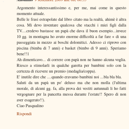
Argomento interessantissimo e, per me, mai come in questo
momento attuale.
Belle le frasi estrapolate dal libro citato ma la realtà, ahimè è altra
cosa. Mi devo inventare qualcosa che stacchi i miei figli dalla
TV....credevo bastasse un papà che dava il buon esempio...invece
10 gg. in montagna ho avuto enorme difficoltà a far fare + di una
passeggiata in mezzo ai boschi dolomitici. Adesso ci riprovo con
piscina (bimba di 7 anni) e basket (bimbo di 9 anni). Speriamo
bene!!1
Ah dimenticavo... di correre con papà non ne hanno alcuna voglia.
Riesco a stimolarli in qualche garetta per bambini solo con la
certezza di ricevere un premio (medaglia/coppa).
E' inutile dire che ....quando eravamo bambini noi ...bla bla bla.
Saluti da un papà un po' deluso ma che non molla (l'ultima
morale, di alcuni gg. fa, alla prova dei vestiti autunnali li ho fatti
vergognare per la pancetta messa durante l'estate!! Spero di non
aver esagerato!!).
Ciao Pasqualino
Rispondi