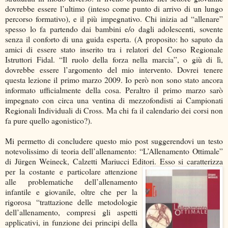
dovrebbe essere l’ultimo (inteso come punto di arrivo di un lungo
percorso formativo), e il più impegnativo. Chi inizia ad “allenare”
spesso lo fa partendo dai bambini e/o dagli adolescenti, sovente
senza il conforto di una guida esperta. (A proposito: ho saputo da
amici di essere stato inserito tra i relatori del Corso Regionale
Istruttori Fidal. “Il ruolo della forza nella marcia”, o giù di lì,
dovrebbe essere l’argomento del mio intervento. Dovrei tenere
questa lezione il primo marzo 2009. Io però non sono stato ancora
informato ufficialmente della cosa. Peraltro il primo marzo sarò
impegnato con circa una ventina di mezzofondisti ai Campionati
Regionali Individuali di Cross. Ma chi fa il calendario dei corsi non
fa pure quello agonistico?).
Mi permetto di concludere questo mio post suggerendovi un testo
notevolissimo di teoria dell’allenamento: “L’Allenamento Ottimale”
di Jürgen Weineck, Calzetti Mariucci Editori.
Esso si caratterizza
per la costante e particolare attenzione
alle problematiche dell’allenamento
infantile e giovanile, oltre che per la
rigorosa “trattazione delle metodologie
dell’allenamento, compresi gli aspetti
applicativi, in funzione dei principi della