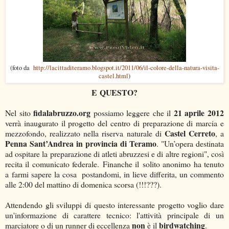
(foto da
http://lacittaditeramo.blogspot.it/2011/06/il-colore-della-natura-visita-
castel.html
)
E QUESTO?
fidalabruzzo.org
21 aprile 2012
Nel sito
possiamo leggere che il
verrà inaugurato il progetto del centro di preparazione di marcia e
Castel Cerreto
mezzofondo, realizzato nella riserva naturale di
, a
Penna Sant’Andrea in provincia di Teramo
. "Un’opera destinata
ad ospitare la preparazione di atleti abruzzesi e di altre regioni", così
recita il comunicato federale. Finanche il solito anonimo ha tenuto
a farmi sapere la cosa postandomi, in lieve differita, un commento
alle 2:00 del mattino di domenica scorsa (!!!???).
Attendendo gli sviluppi di questo interessante progetto voglio dare
un'informazione di carattere tecnico: l'attività principale di un
non
birdwatching
marciatore o di un runner di eccellenza
è il
.