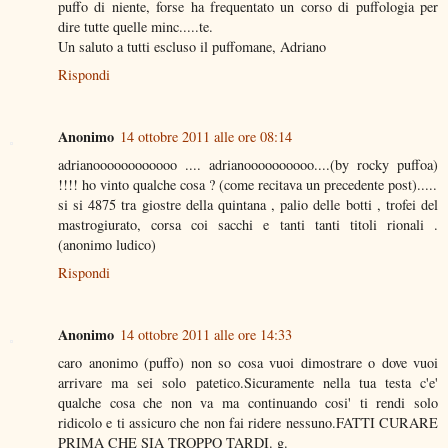
puffo di niente, forse ha frequentato un corso di puffologia per
dire tutte quelle minc.....te.
Un saluto a tutti escluso il puffomane, Adriano
Rispondi
Anonimo
14 ottobre 2011 alle ore 08:14
adrianoooooooooooo .... adrianoooooooooo....(by rocky puffoa)
!!!! ho vinto qualche cosa ? (come recitava un precedente post).....
si si 4875 tra giostre della quintana , palio delle botti , trofei del
mastrogiurato, corsa coi sacchi e tanti tanti titoli rionali .
(anonimo ludico)
Rispondi
Anonimo
14 ottobre 2011 alle ore 14:33
caro anonimo (puffo) non so cosa vuoi dimostrare o dove vuoi
arrivare ma sei solo patetico.Sicuramente nella tua testa c'e'
qualche cosa che non va ma continuando cosi' ti rendi solo
ridicolo e ti assicuro che non fai ridere nessuno.FATTI CURARE
PRIMA CHE SIA TROPPO TARDI. g.