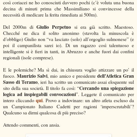
così coriacei ne ho conosciuti davvero pochi (c’è voluta una buona
decina di minuti prima che Massimiliano si convincesse della
necessità di medicare la ferita rimediata ai 500m).
Giulio Perpetuo
Del 2000m di
si era già scritto. Maestoso.
Checché ne dica il solito anonimo (stavolta la minuscola è
d’obbligo) Giulio non “va lasciato (solo) all’orgoglio sulmonese” (e
poi il campanilista sarei io). Di un ragazzo così talentuoso e
intelligente si è fieri in tanti, in Abruzzo e anche fuori dai confini
regionali (isole comprese).
E le polemiche? Ma sì dai, in chiusura voglio attizzare un po’ il
Maurizio Salvi
dell’Atletica Gran
fuoco.
, mio amico e presidente
Sasso di Teramo
, ieri ha scritto un comunicato assai eloquente sul
Cercando una spiegazione
sito della sua società. Il titolo fa così: “
logica ad inspiegabili convocazioni
”. Leggete il comunicato per
qui
intero cliccando
. Provo a indovinare: un altro atleta escluso da
un Campionato Italiano Cadetti per ragioni ‘imperscrutabili’?
Qualcuno sa dirmi qualcosa di più preciso?
Attendo commenti, con ansia.