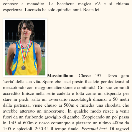
conosce a menadito. La bacchetta magica c’è e si chiama
esperienza. Lucrezia ha solo quindici anni. Beata lei.
Massimiliano
. Classe ’97. Terza gara
‘seria’ della sua vita. Spero che lasci presto il calcio per dedicarsi al
mezzofondo con maggiore attenzione e continuità. Col suo crono di
accredito finisce nella serie cadetta e lotta come un disperato per
stare in piedi: salta un avversario ruzzolatogli dinanzi a 50 metri
dalla partenza; viene chiuso ai 500m e rimedia una chiodata che
avrebbe atterrato un rinoceronte. In qualche modo riesce a venir
fuori da un furibondo groviglio di gambe. Zoppicando un po’ passa
in 1:45 ai 600m e riesce comunque a piazzare un ultimo 400m da
1:05 e spiccioli. 2:50.44 il tempo finale.
Personal best
. Di ragazzi