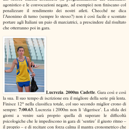
agonistico e le convocazioni negate, ad esempio) non finiscano col
penalizzare il rendimento dei nostri atleti. Checché ne dica
l’Anonimo di turno (sempre lo stesso?) non è così facile e scontato
portare agli Italiani un paio di marciatrici, a prescindere dal risultato
che otterranno poi in gara.
Lucrezia
2000m Cadette
.
. Gara così e così
la sua. Il suo tempo di iscrizione era il migliore della serie più lenta.
Finisce 12^ nella classifica totale, col suo secondo miglior crono di
7:00.63
sempre:
. Lucrezia i 2000m non li ‘digerisce’. La sfida dei
giorni a venire sarà proprio quella di superare le difficoltà
psicologiche che le impediscono in gara di ‘sentire’ il giusto ritmo –
il proprio – e di recitare con forza calma il mantra cronometrico che