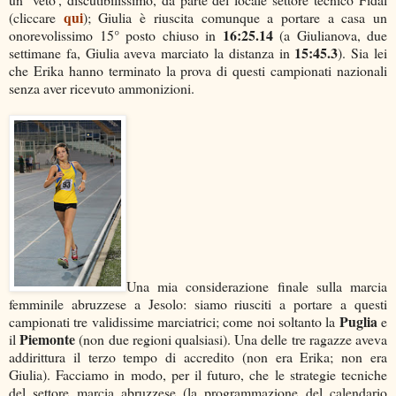
qui
(cliccare
); Giulia è riuscita comunque a portare a casa un
16:25.14
onorevolissimo 15° posto chiuso in
(a Giulianova, due
15:45.3
settimane fa, Giulia aveva marciato la distanza in
). Sia lei
che Erika hanno terminato la prova di questi campionati nazionali
senza aver ricevuto ammonizioni.
Una mia considerazione finale sulla marcia
femminile abruzzese a Jesolo: siamo riusciti a portare a questi
Puglia
campionati tre validissime marciatrici; come noi soltanto la
e
Piemonte
il
(non due regioni qualsiasi). Una delle tre ragazze aveva
addirittura il terzo tempo di accredito (non era Erika; non era
Giulia). Facciamo in modo, per il futuro, che le strategie tecniche
del settore marcia abruzzese (la programmazione del calendario