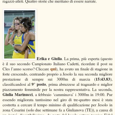
ragazzi-atleti. Quattro storie che meritano di essere narrate.
Erika e Giulia
. La prima, più esperta (questo
è il suo secondo Campionato Italiano Cadetti, ricordate il post su
qui
Cles l’anno scorso? Cliccare
), ha avuto un finale di stagione in
forte crescendo, centrando proprio a Jesolo la sua seconda migliore
15:43.83
prestazione di sempre sui 3000m di marcia (
),
9° posto
classificandosi al
, prima abruzzese al traguardo e miglior
piazzamento femminile per la nostra rappresentativa. La seconda,
Giulia Marinucci
, a febbraio ‘camminava’ i 3000m in 19:00. Pur
essendo migliorata tantissimo nel giro di tre-quattro mesi è stata
costretta a cercare il tempo minimo di qualificazione per Jesolo in
zona Cesarini (solo due settimane fa a Giulianova (TE)), a causa di
un ‘veto’, discutibilissimo, da parte del locale settore tecnico Fidal