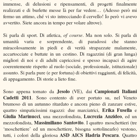
immense, di delusioni e ripensamenti, di progetti finalmente
realizzati e di burlette messe là per far vedere… (Adesso però mi
fermo un attimo, ché vi sto intrecciando il cervello! Io però vi avevo
avvertito. Siete ancora in tempo per volare altrove).
Si parla di sport. Di atletica,
of course
. Ma non solo. Si parla di
umanità varia e sorprendente, di paradossi che stanno
miracolosamente in piedi e di verità strapazzate malamente,
accartocciate e buttate in un cestino. Di ragazzini (di gran lunga)
migliori di noi e di adulti capricciosi e spesso incapaci di agire
coerentemente rispetto al ruolo (sociale, professionale, istituzionale)
assunto. Si parla pure (e per fortuna) di obiettivi raggiunti, di felicità,
di appagamento. Di storie a lieto fine.
Jesolo
Campionati Italiani
Sono appena tornato da
(VE), dai
Cadetti 2011
. Sono contento di aver portato su, nel Veneto
brumoso di un autunno ritardato e ancora pieno di zanzare estive,
Erika Fusella
quattro simpaticissimi ragazzi: due marciatrici,
e
Giulia Marinucci
Lucrezia Anzideo
, una mezzofondista,
, ed un
Massimiliano Santovito
mezzofondista,
. I quattro moschettieri (tre
‘moschettiere’ ed un moschettiere, bisogna sottolinearlo) vestono,
ASD AICS Hadria Pescara
tutti, i colori della gloriosa
. Quattro