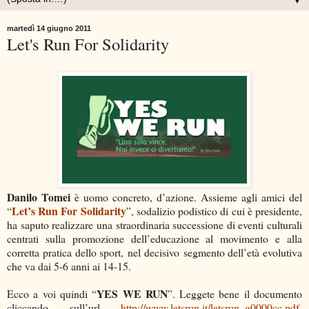
▼
martedì 14 giugno 2011
Let's Run For Solidarity
Danilo Tomei
è uomo concreto, d’azione. Assieme agli amici del
Let’s Run For Solidarity
“
”, sodalizio podistico di cui è presidente,
ha saputo realizzare una straordinaria successione di eventi culturali
centrati sulla promozione dell’educazione al movimento e alla
corretta pratica dello sport, nel decisivo segmento dell’età evolutiva
che va dai 5-6 anni ai 14-15.
YES WE RUN
Ecco a voi quindi “
”. Leggete bene il documento
cliccando sull’url
http://www.letsrun.it/letsrun_g0000cc.pdf
.