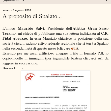
▼
venerdì 6 agosto 2010
A proposito di Spalato...
Maurizio Salvi
Atletica Gran Sasso
L'amico
, Presidente dell'
Teramo
C.R.
, mi chiede di pubblicare una sua lettera indirizzata al
Fidal Abruzzo
. In essa Maurizio chiarisce la posizione della sua
società circa il raduno estivo federale regionale che si terrà a Spalato
qui
nella seconda metà di questo mese (cliccare
).
Essendo per me assai artificioso allegare il file in formato Pdf, lo
copio-incollo in immagini (per ingrandirle basterà cliccarci su), da
leggere in successione.
Buona lettura.