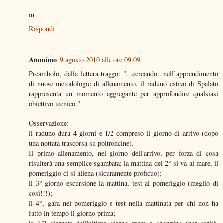
m
Rispondi
Anonimo
9 agosto 2010 alle ore 09:09
Preambolo, dalla lettera traggo: "...cercando...nell’apprendimento
di nuove metodologie di allenamento, il raduno estivo di Spalato
rappresenta un momento aggregante per approfondire qualsiasi
obiettivo tecnico."
Osservazione:
il raduno dura 4 giorni e 1/2 compreso il giorno di arrivo (dopo
una nottata trascorsa su poltroncine).
Il primo allenamento, nel giorno dell'arrivo, per forza di cosa
risulterà una semplice sgambata; la mattina del 2° si va al mare, il
pomeriggio ci si allena (sicuramente proficuo);
il 3° giorno escursione la mattina, test al pomeriggio (meglio di
così!!!);
il 4°, gara nel pomeriggio e test nella mattinata per chi non ha
fatto in tempo il giorno prima;
la 1/2 giornata dell'ultimo giorno mare o shopping (per carità,