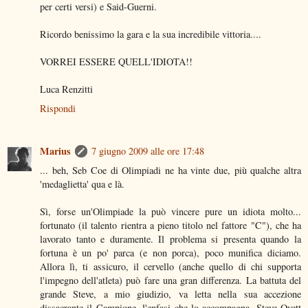
per certi versi) e Said-Guerni.
Ricordo benissimo la gara e la sua incredibile vittoria....
VORREI ESSERE QUELL'IDIOTA!!
Luca Renzitti
Rispondi
Marius
7 giugno 2009 alle ore 17:48
... beh, Seb Coe di Olimpiadi ne ha vinte due, più qualche altra
'medaglietta' qua e là.
Sì, forse un'Olimpiade la può vincere pure un idiota molto...
fortunato (il talento rientra a pieno titolo nel fattore "C"), che ha
lavorato tanto e duramente. Il problema si presenta quando la
fortuna è un po' parca (e non porca), poco munifica diciamo.
Allora lì, ti assicuro, il cervello (anche quello di chi supporta
l'impegno dell'atleta) può fare una gran differenza. La battuta del
grande Steve, a mio giudizio, va letta nella sua accezione
dissacrante il Campione, l'enfasi che lo accompagna. Steve Ovett