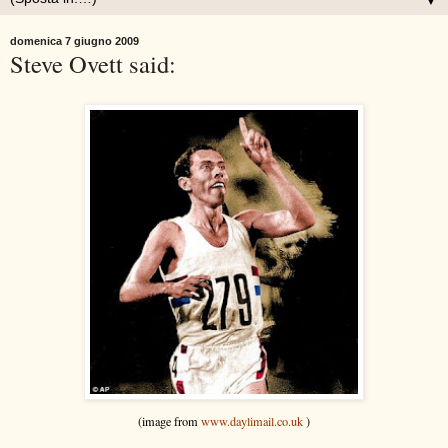
▼
domenica 7 giugno 2009
Steve Ovett said:
(image from
www.daylimail.co.uk
)